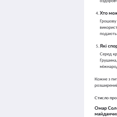
оздоровч
Хто мож
Грошову 
використ
подаютьс
Які спо
Серед кр
Грушина,
міжнаро
Кожне з пи
розширений
Стисло про
Омар Соло
майданчик