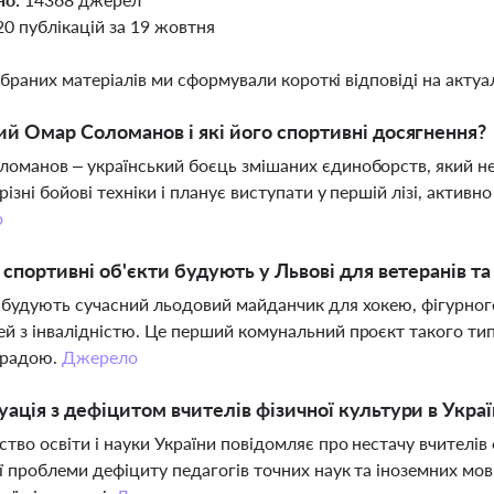
20 публікацій за 19 жовтня
ібраних матеріалів ми сформували короткі відповіді на актуал
ий Омар Соломанов і які його спортивні досягнення?
оманов – український боєць змішаних єдиноборств, який не
різні бойові техніки і планує виступати у першій лізі, акт
о
і спортивні об'єкти будують у Львові для ветеранів т
 будують сучасний льодовий майданчик для хокею, фігурног
й з інвалідністю. Це перший комунальний проєкт такого тип
 радою.
Джерело
уація з дефіцитом вчителів фізичної культури в Украї
ство освіти і науки України повідомляє про нестачу вчителів
ї проблеми дефіциту педагогів точних наук та іноземних мо