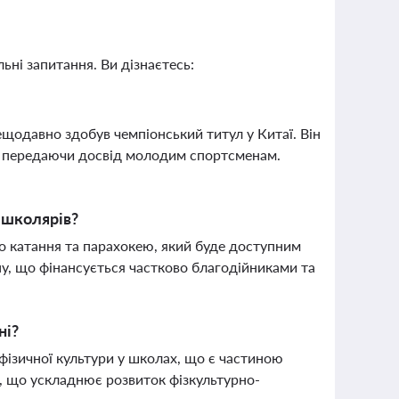
ьні запитання. Ви дізнаєтесь:
щодавно здобув чемпіонський титул у Китаї. Він
ивно передаючи досвід молодим спортсменам.
а школярів?
о катання та парахокею, який буде доступним
у, що фінансується частково благодійниками та
ні?
 фізичної культури у школах, що є частиною
в, що ускладнює розвиток фізкультурно-