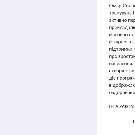
Омар Солом
тренувань і
активно пе
приклад ілю
масового т
фігурного к
підтримки м
про зростаю
населення. 
створює вик
діє програм
відображают
оздоровчий
LIGA ZAKON