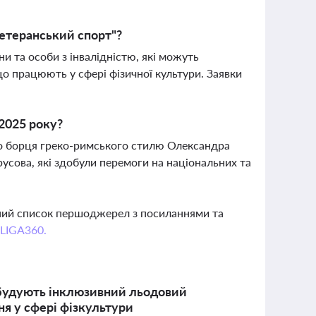
Ветеранський спорт"?
и та особи з інвалідністю, які можуть
що працюють у сфері фізичної культури. Заявки
2025 року?
но борця греко-римського стилю Олександра
усова, які здобули перемоги на національних та
вний список першоджерел з посиланнями та
 LIGA360.
 будують інклюзивний льодовий
ня у сфері фізкультури