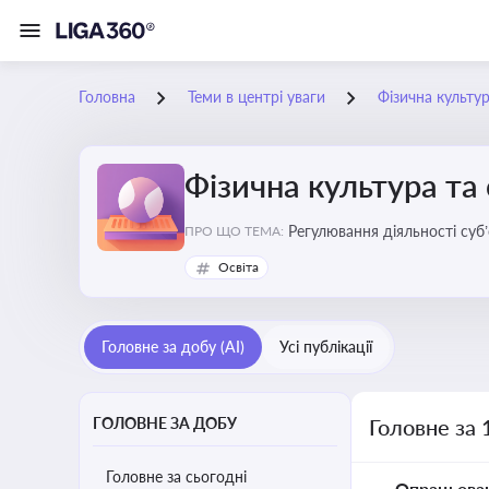
Головна
Теми в центрі уваги
Фізична культур
Фізична культура та
Регулювання діяльності суб
ПРО ЩО ТЕМА:
аматорський спорт, що є важ
Освіта
галузі
Головне за добу (AI)
Усі публікації
ГОЛОВНЕ ЗА ДОБУ
Головне за 
Головне за сьогодні
Опрацьова