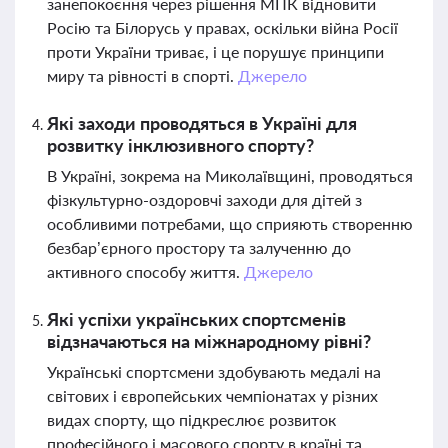
занепокоєння через рішення МПК відновити
Росію та Білорусь у правах, оскільки війна Росії
проти України триває, і це порушує принципи
миру та рівності в спорті.
Джерело
Які заходи проводяться в Україні для
розвитку інклюзивного спорту?
В Україні, зокрема на Миколаївщині, проводяться
фізкультурно-оздоровчі заходи для дітей з
особливими потребами, що сприяють створенню
безбар’єрного простору та залученню до
активного способу життя.
Джерело
Які успіхи українських спортсменів
відзначаються на міжнародному рівні?
Українські спортсмени здобувають медалі на
світових і європейських чемпіонатах у різних
видах спорту, що підкреслює розвиток
професійного і масового спорту в країні та