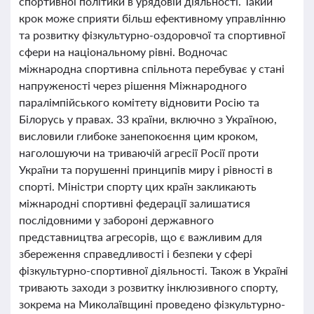
спортивної політики в урядовій діяльності. Такий
крок може сприяти більш ефективному управлінню
та розвитку фізкультурно-оздоровчої та спортивної
сфери на національному рівні. Водночас
міжнародна спортивна спільнота перебуває у стані
напруженості через рішення Міжнародного
паралімпійського комітету відновити Росію та
Білорусь у правах. 33 країни, включно з Україною,
висловили глибоке занепокоєння цим кроком,
наголошуючи на триваючій агресії Росії проти
України та порушенні принципів миру і рівності в
спорті. Міністри спорту цих країн закликають
міжнародні спортивні федерації залишатися
послідовними у забороні державного
представництва агресорів, що є важливим для
збереження справедливості і безпеки у сфері
фізкультурно-спортивної діяльності. Також в Україні
тривають заходи з розвитку інклюзивного спорту,
зокрема на Миколаївщині проведено фізкультурно-