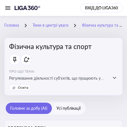
ВХІД ДО LIGA360
Головна
Теми в центрі уваги
Фізична культура та спорт
Фізична культура та спорт
ПРО ЩО ТЕМА:
Регулювання діяльності суб’єктів, що працюють у
сфері фізичної культури та спорту, включаючи
Освіта
оздоровлення населення, професійний і аматорський
спорт, що є важливим для розвитку кадрового
потенціалу, соціального захисту та ефективної
Головне за добу (AI)
Усі публікації
реалізації державної політики у цій галузі