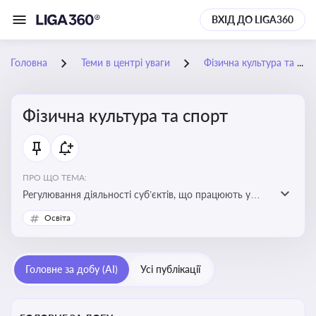
ВХІД ДО LIGA360
Головна
Теми в центрі уваги
Фізична культура та спорт
Фізична культура та спорт
ПРО ЩО ТЕМА:
Регулювання діяльності суб’єктів, що працюють у
сфері фізичної культури та спорту, включаючи
Освіта
оздоровлення населення, професійний і аматорський
спорт, що є важливим для розвитку кадрового
потенціалу, соціального захисту та ефективної
Головне за добу (AI)
Усі публікації
реалізації державної політики у цій галузі