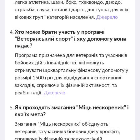
легка атлетика, шахи, бокс, тхеквондо, дзюдо,
стрільба з лука, петанк і дартс, доступна для всіх
вікових груп і категорій населення.
Джерело
Хто може брати участь у програмі
"Ветеранський спорт" і яку допомогу вона
надає?
Програма призначена для ветеранів та учасників
бойових дій з інвалідністю, які можуть
отримувати щоквартальну фінансову допомогу у
розмірі 1500 грн для відвідування спортивних
закладів, сприяючи їх фізичній активності та
реабілітації.
Джерело
Як проходять змагання "Міць нескорених" і
яка їх мета?
Змагання "Міць нескорених" об'єднують
ветеранів та учасників бойових дій у кросфіті,
сприяючи їх фізичній та психологічній