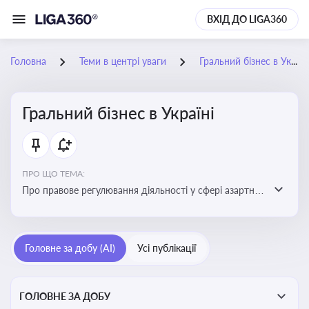
ВХІД ДО LIGA360
Головна
Теми в центрі уваги
Гральний бізнес в Україні
Гральний бізнес в Україні
ПРО ЩО ТЕМА:
Про правове регулювання діяльності у сфері азартних
ігор в Україні, що включає ліцензування,
оподаткування, моніторинг та обмеження доступу, та
реальні кейси
Головне за добу (AI)
Усі публікації
ГОЛОВНЕ ЗА ДОБУ