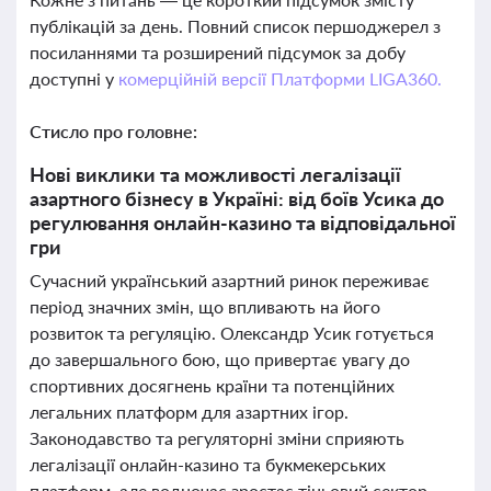
публікацій за день. Повний список першоджерел з
посиланнями та розширений підсумок за добу
доступні у
комерційній версії Платформи LIGA360.
Стисло про головне:
Нові виклики та можливості легалізації
азартного бізнесу в Україні: від боїв Усика до
регулювання онлайн-казино та відповідальної
гри
Сучасний український азартний ринок переживає
період значних змін, що впливають на його
розвиток та регуляцію. Олександр Усик готується
до завершального бою, що привертає увагу до
спортивних досягнень країни та потенційних
легальних платформ для азартних ігор.
Законодавство та регуляторні зміни сприяють
легалізації онлайн-казино та букмекерських
платформ, але водночас зростає тіньовий сектор,