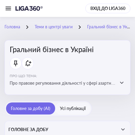
ВХІД ДО LIGA360
Головна
Теми в центрі уваги
Гральний бізнес в Україні
Гральний бізнес в Україні
ПРО ЩО ТЕМА:
Про правове регулювання діяльності у сфері азартних
ігор в Україні, що включає ліцензування,
оподаткування, моніторинг та обмеження доступу, та
реальні кейси
Головне за добу (AI)
Усі публікації
ГОЛОВНЕ ЗА ДОБУ