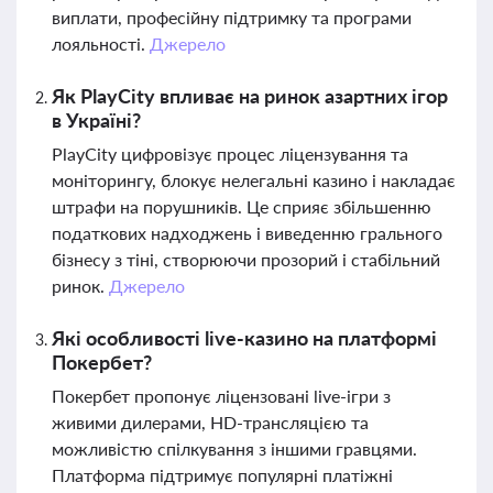
виплати, професійну підтримку та програми
лояльності.
Джерело
Як PlayCity впливає на ринок азартних ігор
в Україні?
PlayCity цифровізує процес ліцензування та
моніторингу, блокує нелегальні казино і накладає
штрафи на порушників. Це сприяє збільшенню
податкових надходжень і виведенню грального
бізнесу з тіні, створюючи прозорий і стабільний
ринок.
Джерело
Які особливості live-казино на платформі
Покербет?
Покербет пропонує ліцензовані live-ігри з
живими дилерами, HD-трансляцією та
можливістю спілкування з іншими гравцями.
Платформа підтримує популярні платіжні