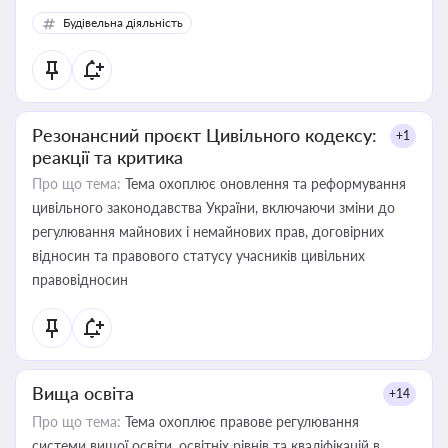
Будівельна діяльність
Резонансний проєкт Цивільного кодексу:
+1
реакції та критика
Про що тема:
Тема охоплює оновлення та реформування
цивільного законодавства України, включаючи зміни до
регулювання майнових і немайнових прав, договірних
відносин та правового статусу учасників цивільних
правовідносин
Вища освіта
+14
Про що тема:
Тема охоплює правове регулювання
системи вищої освіти, освітніх рівнів та кваліфікацій в