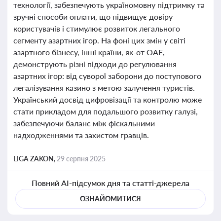
технології, забезпечують україномовну підтримку та
зручні способи оплати, що підвищує довіру
користувачів і стимулює розвиток легального
сегменту азартних ігор. На фоні цих змін у світі
азартного бізнесу, інші країни, як-от ОАЕ,
демонструють різні підходи до регулювання
азартних ігор: від суворої заборони до поступового
легалізування казино з метою залучення туристів.
Український досвід цифровізації та контролю може
стати прикладом для подальшого розвитку галузі,
забезпечуючи баланс між фіскальними
надходженнями та захистом гравців.
LIGA ZAKON,
29 серпня 2025
Повний AI-підсумок дня та статті-джерела
ОЗНАЙОМИТИСЯ