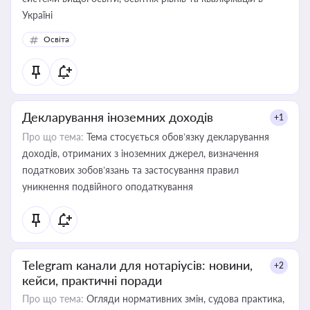
Україні
Освіта
Декларування іноземних доходів
+1
Про що тема:
Тема стосується обов’язку декларування
доходів, отриманих з іноземних джерел, визначення
податкових зобов’язань та застосування правил
уникнення подвійного оподаткування
Telegram канали для нотаріусів: новини,
+2
кейси, практичні поради
Про що тема:
Огляди нормативних змін, судова практика,