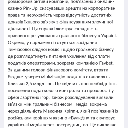
розморозив активи компаній, пов’язаних з онлайн-
казино Pin-Up, скасувавши арешти на корпоративні
права та нерухомість через відсутність достатніх
доказів їхнього зв’язку з фінансуванням злочинної
діяльності. Ця справа ілюструє складність
правового регулювання грального бізнесу в Україні.
Окремо, у парламенті готується засідання
Тимчасової слідчої комісії щодо грального бізнесу,
де розглядатимуть питання ухилення від сплати
податків операторами, зокрема компанією Favbet.
За даними голови фінансового комітету, втрати
бюджету через мінімізацію податків становлять
близько 2,5 млрд грн. Це свідчить про необхідність
посилення податкового контролю та прозорості у
сфері азартних ігор. Також розслідування виявили
зв’язки між гральним бізнесом і медіа, зокрема
через діяльність Максима Кріппи, який пов’язаний із
російським корінням казино «Вулк@н» та скуповує
українські медіа через посередництво. Це викликає