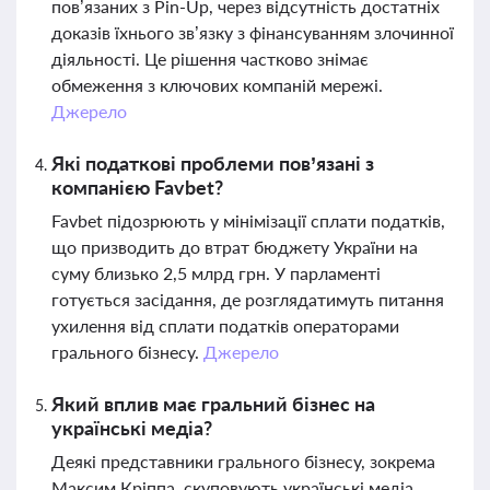
пов’язаних з Pin-Up, через відсутність достатніх
доказів їхнього зв’язку з фінансуванням злочинної
діяльності. Це рішення частково знімає
обмеження з ключових компаній мережі.
Джерело
Які податкові проблеми пов’язані з
компанією Favbet?
Favbet підозрюють у мінімізації сплати податків,
що призводить до втрат бюджету України на
суму близько 2,5 млрд грн. У парламенті
готується засідання, де розглядатимуть питання
ухилення від сплати податків операторами
грального бізнесу.
Джерело
Який вплив має гральний бізнес на
українські медіа?
Деякі представники грального бізнесу, зокрема
Максим Кріппа, скуповують українські медіа