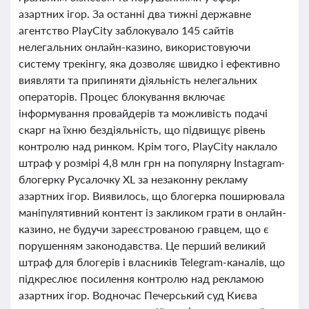
азартних ігор. За останні два тижні державне
агентство PlayCity заблокувало 145 сайтів
нелегальних онлайн-казино, використовуючи
систему трекінгу, яка дозволяє швидко і ефективно
виявляти та припиняти діяльність нелегальних
операторів. Процес блокування включає
інформування провайдерів та можливість подачі
скарг на їхню бездіяльність, що підвищує рівень
контролю над ринком. Крім того, PlayCity наклало
штраф у розмірі 4,8 млн грн на популярну Instagram-
блогерку Русалочку XL за незаконну рекламу
азартних ігор. Виявилось, що блогерка поширювала
маніпулятивний контент із закликом грати в онлайн-
казино, не будучи зареєстрованою гравцем, що є
порушенням законодавства. Це перший великий
штраф для блогерів і власників Telegram-каналів, що
підкреслює посилення контролю над рекламою
азартних ігор. Водночас Печерський суд Києва