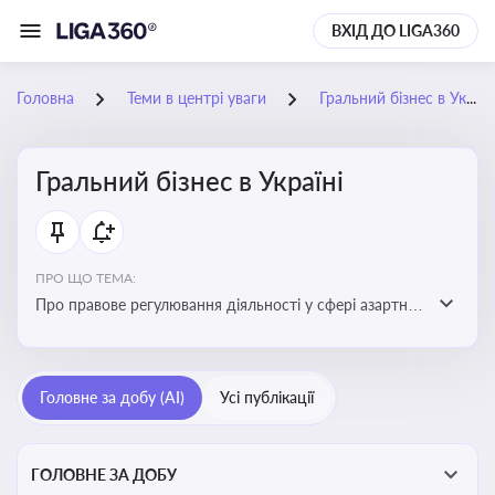
ВХІД ДО LIGA360
Головна
Теми в центрі уваги
Гральний бізнес в Україні
Гральний бізнес в Україні
ПРО ЩО ТЕМА:
Про правове регулювання діяльності у сфері азартних
ігор в Україні, що включає ліцензування,
оподаткування, моніторинг та обмеження доступу, та
реальні кейси
Головне за добу (AI)
Усі публікації
ГОЛОВНЕ ЗА ДОБУ