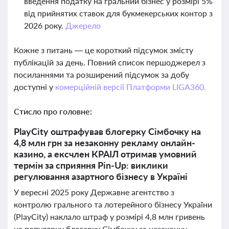
введення податку на гральний бізнес у розмірі 5%
від прийнятих ставок для букмекерських контор з
2026 року.
Джерело
Кожне з питань — це короткий підсумок змісту
публікацій за день. Повний список першоджерел з
посиланнями та розширений підсумок за добу
доступні у
комерційній версії Платформи LIGA360.
Стисло про головне:
PlayCity оштрафував блогерку Сімбочку на
4,8 млн грн за незаконну рекламу онлайн-
казино, а ексчлен КРАІЛ отримав умовний
термін за сприяння Pin-Up: виклики
регулювання азартного бізнесу в Україні
У вересні 2025 року Державне агентство з
контролю грального та лотерейного бізнесу України
(PlayCity) наклало штраф у розмірі 4,8 млн гривень
на популярну блогерку Сімбочку за незаконну