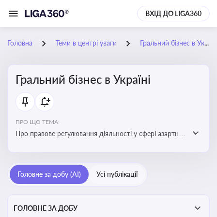
ВХІД ДО LIGA360
Головна
Теми в центрі уваги
Гральний бізнес в Україні
Гральний бізнес в Україні
ПРО ЩО ТЕМА:
Про правове регулювання діяльності у сфері азартних
ігор в Україні, що включає ліцензування,
оподаткування, моніторинг та обмеження доступу, та
реальні кейси
Головне за добу (AI)
Усі публікації
ГОЛОВНЕ ЗА ДОБУ