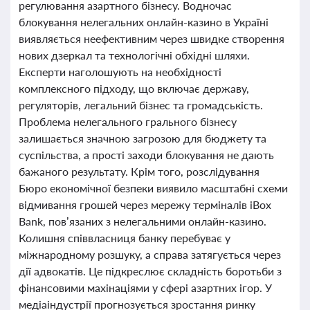
регулювання азартного бізнесу. Водночас
блокування нелегальних онлайн-казино в Україні
виявляється неефективним через швидке створення
нових дзеркал та технологічні обхідні шляхи.
Експерти наголошують на необхідності
комплексного підходу, що включає державу,
регуляторів, легальний бізнес та громадськість.
Проблема нелегального грального бізнесу
залишається значною загрозою для бюджету та
суспільства, а прості заходи блокування не дають
бажаного результату. Крім того, розслідування
Бюро економічної безпеки виявило масштабні схеми
відмивання грошей через мережу терміналів iBox
Bank, пов’язаних з нелегальними онлайн-казино.
Колишня співвласниця банку перебуває у
міжнародному розшуку, а справа затягується через
дії адвокатів. Це підкреслює складність боротьби з
фінансовими махінаціями у сфері азартних ігор. У
медіаіндустрії прогнозується зростання ринку