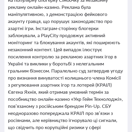
рекламу онлайн-казино. Реклама була
маніпулятивною, з демонстрацією фейкового
акаунту гравця, що порушує законодавство про
азартні ігри. Інстаграм-сторінку блогерки
заблокували, а PlayCity продовжує активний
моніторинг та блокування акаунтів, які поширюють
незаконний контент. Цей випадок ілюструє
посилення контролю за рекламою азартних ігор в
Україні та виклики у боротьбі з нелегальним
гральним бізнесом. Паралельно суд затвердив угоду
про визнання винуватості колишнього члена Комісії
з регулювання азартних ігор та лотерей (КРАІЛ)
Євгена Яхнія, який отримав умовний термін за
пособництво онлайн-казино «Укр Гейм Технолоджі»,
пов’язаному з російським брендом Pin-Up. СБУ
неодноразово попереджала КРАІЛ про зв’язки з
росіянами, але керівництво ігнорувало ці сигнали,
що свідчить про корупційні ризики у сфері