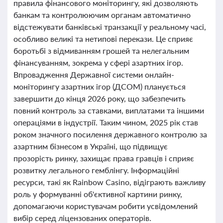
правила фінансового моніторингу, які дозволяють
банкам та контролюючим органам автоматично
відстежувати банківські транзакції у реальному часі,
особливо великі та нетипові перекази. Це сприяє
боротьбі з відмиванням грошей та нелегальним
фінансуванням, зокрема у сфері азартних ігор.
Впровадження Державної системи онлайн-
моніторингу азартних ігор (ДСОМ) планується
завершити до кінця 2026 року, що забезпечить
повний контроль за ставками, виплатами та іншими
операціями в індустрії. Таким чином, 2025 рік став
роком значного посилення державного контролю за
азартним бізнесом в Україні, що підвищує
прозорість ринку, захищає права гравців і сприяє
розвитку легального гемблінгу. Інформаційні
ресурси, такі як Rainbow Casino, відіграють важливу
роль у формуванні об'єктивної картини ринку,
допомагаючи користувачам робити усвідомлений
вибір серед ліцензованих операторів.