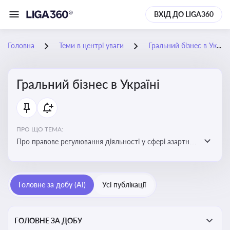
ВХІД ДО LIGA360
Головна
Теми в центрі уваги
Гральний бізнес в Україні
Гральний бізнес в Україні
ПРО ЩО ТЕМА:
Про правове регулювання діяльності у сфері азартних
ігор в Україні, що включає ліцензування,
оподаткування, моніторинг та обмеження доступу, та
реальні кейси
Головне за добу (AI)
Усі публікації
ГОЛОВНЕ ЗА ДОБУ