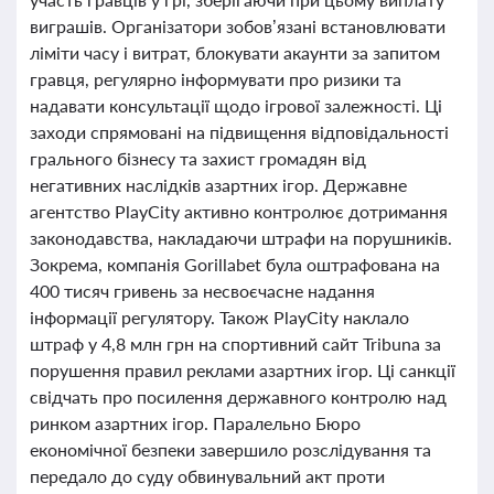
виграшів. Організатори зобов’язані встановлювати
ліміти часу і витрат, блокувати акаунти за запитом
гравця, регулярно інформувати про ризики та
надавати консультації щодо ігрової залежності. Ці
заходи спрямовані на підвищення відповідальності
грального бізнесу та захист громадян від
негативних наслідків азартних ігор. Державне
агентство PlayCity активно контролює дотримання
законодавства, накладаючи штрафи на порушників.
Зокрема, компанія Gorillabet була оштрафована на
400 тисяч гривень за несвоєчасне надання
інформації регулятору. Також PlayCity наклало
штраф у 4,8 млн грн на спортивний сайт Tribuna за
порушення правил реклами азартних ігор. Ці санкції
свідчать про посилення державного контролю над
ринком азартних ігор. Паралельно Бюро
економічної безпеки завершило розслідування та
передало до суду обвинувальний акт проти