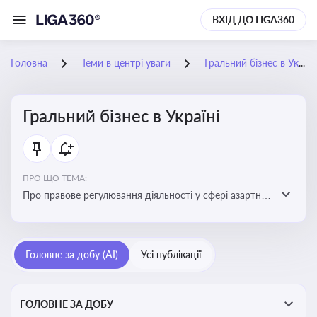
ВХІД ДО LIGA360
Головна
Теми в центрі уваги
Гральний бізнес в Україні
Гральний бізнес в Україні
ПРО ЩО ТЕМА:
Про правове регулювання діяльності у сфері азартних
ігор в Україні, що включає ліцензування,
оподаткування, моніторинг та обмеження доступу, та
реальні кейси
Головне за добу (AI)
Усі публікації
ГОЛОВНЕ ЗА ДОБУ