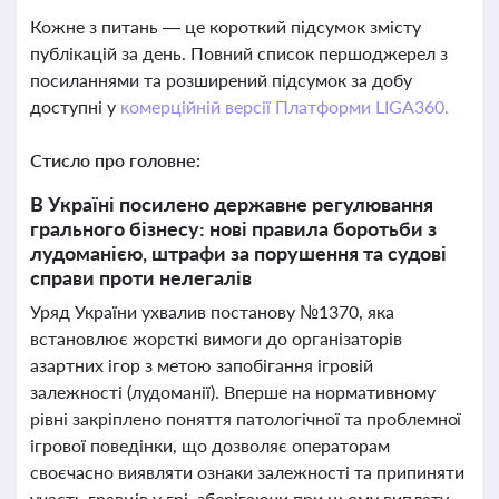
Кожне з питань — це короткий підсумок змісту
публікацій за день. Повний список першоджерел з
посиланнями та розширений підсумок за добу
доступні у
комерційній версії Платформи LIGA360.
Стисло про головне:
В Україні посилено державне регулювання
грального бізнесу: нові правила боротьби з
лудоманією, штрафи за порушення та судові
справи проти нелегалів
Уряд України ухвалив постанову №1370, яка
встановлює жорсткі вимоги до організаторів
азартних ігор з метою запобігання ігровій
залежності (лудоманії). Вперше на нормативному
рівні закріплено поняття патологічної та проблемної
ігрової поведінки, що дозволяє операторам
своєчасно виявляти ознаки залежності та припиняти
участь гравців у грі, зберігаючи при цьому виплату