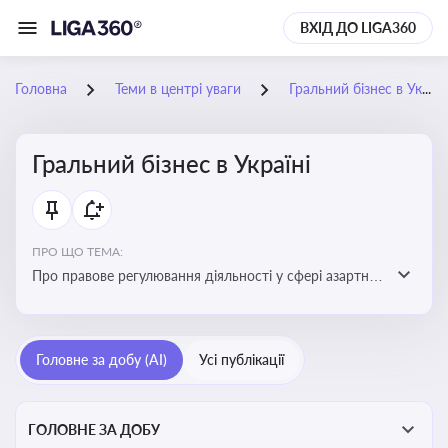
ВХІД ДО LIGA360
Головна
Теми в центрі уваги
Гральний бізнес в Україні
Гральний бізнес в Україні
ПРО ЩО ТЕМА:
Про правове регулювання діяльності у сфері азартних
ігор в Україні, що включає ліцензування,
оподаткування, моніторинг та обмеження доступу, та
реальні кейси
Головне за добу (AI)
Усі публікації
ГОЛОВНЕ ЗА ДОБУ