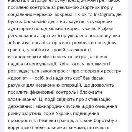
посилено контроль за рекламою азартних ігор у
соціальних мережах, зокрема TikTok та Instagram, де
було заблоковано десятки акаунтів із сумарною
аудиторією понад мільйон користувачів. У сфері
регулювання азартних ігор ухвалено постанову, яка
зобов’язує організаторів контролювати поведінку
гравців, запобігати ігровій залежності,
встановлювати ліміти часу та витрат, а також
надавати консультації. Крім того, у парламенті
розглядається законопроєкт про створення реєстру
«дропів» — осіб, які надають свої банківські
рахунки для незаконних операцій, що дозволить
посилити фінансовий контроль і блокувати
зловживання. Ці події свідчать про активізацію
державних і міжнародних зусиль щодо очищення
ринку азартних ігор в Україні, підвищення
прозорості та безпеки гравців, а також боротьбу з
корупцією і нелегальними схемами, що мають