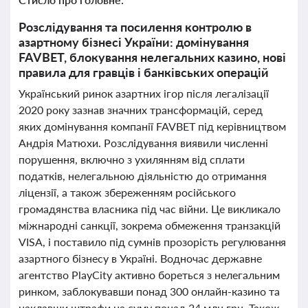
Розслідування та посилення контролю в
азартному бізнесі України: домінування
FAVBET, блокування нелегальних казино, нові
правила для гравців і банківських операцій
Український ринок азартних ігор після легалізації
2020 року зазнав значних трансформацій, серед
яких домінування компанії FAVBET під керівництвом
Андрія Матюхи. Розслідування виявили численні
порушення, включно з ухилянням від сплати
податків, нелегальною діяльністю до отримання
ліцензії, а також збереженням російського
громадянства власника під час війни. Це викликало
міжнародні санкції, зокрема обмеження транзакцій
VISA, і поставило під сумнів прозорість регулювання
азартного бізнесу в Україні. Водночас державне
агентство PlayCity активно бореться з нелегальним
ринком, заблокувавши понад 300 онлайн-казино та
наклавши штрафи на суму понад 24 млн грн. Також