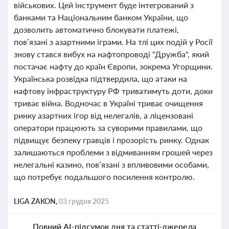
військових. Цей інструмент буде інтегрований з
банками та Національним банком України, що
дозволить автоматично блокувати платежі,
пов’язані з азартними іграми. На тлі цих подій у Росії
знову стався вибух на нафтопроводі "Дружба", який
постачає нафту до країн Європи, зокрема Угорщини.
Українська розвідка підтвердила, що атаки на
нафтову інфраструктуру РФ триватимуть доти, доки
триває війна. Водночас в Україні триває очищення
ринку азартних ігор від нелегалів, а ліцензовані
оператори працюють за суворими правилами, що
підвищує безпеку гравців і прозорість ринку. Однак
залишаються проблеми з відмиванням грошей через
нелегальні казино, пов’язані з впливовими особами,
що потребує подальшого посилення контролю.
LIGA ZAKON,
03 грудня 2025
Повний AI-підсумок дня та статті-джерела