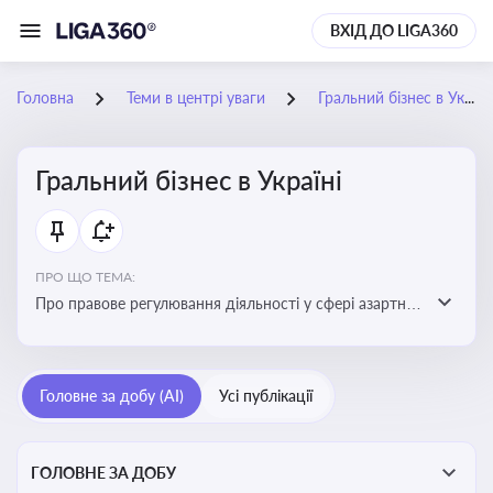
ВХІД ДО LIGA360
Головна
Теми в центрі уваги
Гральний бізнес в Україні
Гральний бізнес в Україні
ПРО ЩО ТЕМА:
Про правове регулювання діяльності у сфері азартних
ігор в Україні, що включає ліцензування,
оподаткування, моніторинг та обмеження доступу, та
реальні кейси
Головне за добу (AI)
Усі публікації
ГОЛОВНЕ ЗА ДОБУ