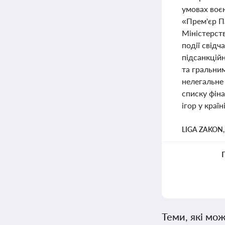
умовах воєн
«Прем'єр Па
Міністерств
події свід
підсанкцій
та гральним
нелегальне 
списку фіна
ігор у країні
LIGA ZAKON
Теми, які мож