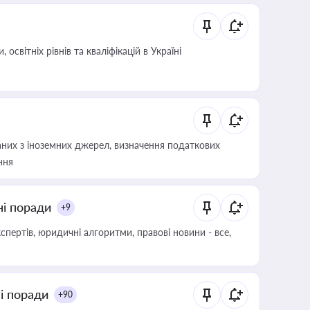
світніх рівнів та кваліфікацій в Україні
аних з іноземних джерел, визначення податкових
ння
ні поради
+9
пертів, юридичні алгоритми, правові новини - все,
ні поради
+90