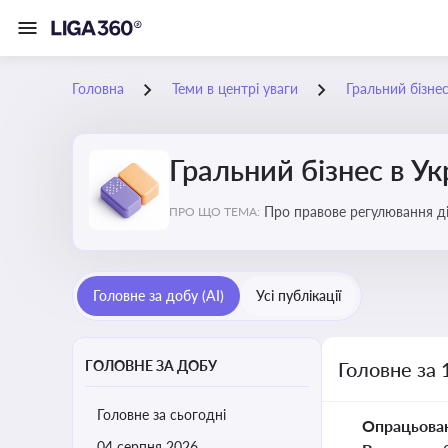
Головна
Теми в центрі уваги
Гральний бізнес
Гральний бізнес в Ук
Про правове регулювання ді
ПРО ЩО ТЕМА:
доступу, та реальні кейси
Головне за добу (AI)
Усі публікації
ГОЛОВНЕ ЗА ДОБУ
Головне за 
Головне за сьогодні
Опрацьова
04 серпня 2026