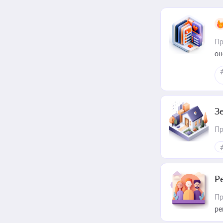
Пр
он
З
Пр
Р
Пр
ре