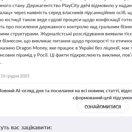
ного стану. Держагентство PlayCity двічі відмовило у наданн
лац» через наявність серед власників підсанкційних осіб, 
о юстиції також веде судові процеси щодо конфіскації готел
чать про посилення державного контролю над гральним бізне
ними структурами. Журналістські розслідування виявили тісн
 бізнесом, що викликає питання щодо прозорості та етичнос
казино Dragon Money, яке працює в Україні без ліцензії, має
нсових пірамід у Росії. Ці факти підкреслюють виклики, пов
.
,
16 грудня 2025
Повний AI-огляд дня та посилання на всі новини, статті, віде
сформований цей підсумо
ОЗНАЙОМИТИСЯ
уть вас зацікавити: