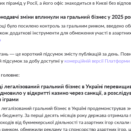
их пірамід у Росії, а його офіс знаходиться в Києві без відп
онодавчі зміни вплинули на гральний бізнес у 2025 ро
оці було посилено контроль за гральним ринком, введено о
також додаткові інструменти для обмеження участі в азартних
о
тань — це короткий підсумок змісту публікацій за день. По
 підсумок за добу доступні у
комерційній версії Платформи
 головне:
ці легалізований гральний бізнес в Україні перевищ
ідмовило у відкритті казино через санкції, а розслід
 іграми
і легалізований гральний бізнес в Україні продемонстрував
бюджету. За перші десять місяців року держава отримала пон
оходів від букмекерської діяльності та азартних ігор склали
а ринком, обмежили рекламу та спонсорство азартних ігор, щ