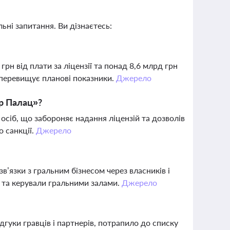
ьні запитання. Ви дізнаєтесь:
рн від плати за ліцензії та понад 8,6 млрд грн
о перевищує планові показники.
Джерело
єр Палац»?
осіб, що забороняє надання ліцензій та дозволів
о санкції.
Джерело
зв’язки з гральним бізнесом через власників і
в та керували гральними залами.
Джерело
дгуки гравців і партнерів, потрапило до списку