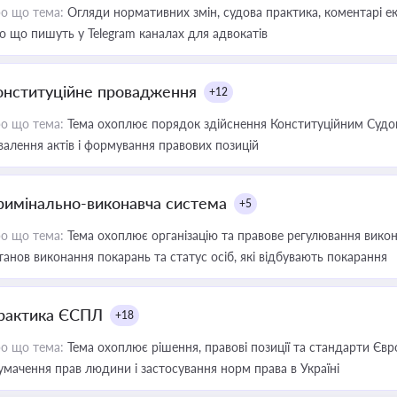
о що тема:
Огляди нормативних змін, судова практика, коментарі екс
о що пишуть у Telegram каналах для адвокатів
онституційне провадження
+12
о що тема:
Тема охоплює порядок здійснення Конституційним Судом
валення актів і формування правових позицій
римінально-виконавча система
+5
о що тема:
Тема охоплює організацію та правове регулювання викона
танов виконання покарань та статус осіб, які відбувають покарання
рактика ЄСПЛ
+18
о що тема:
Тема охоплює рішення, правові позиції та стандарти Євр
умачення прав людини і застосування норм права в Україні