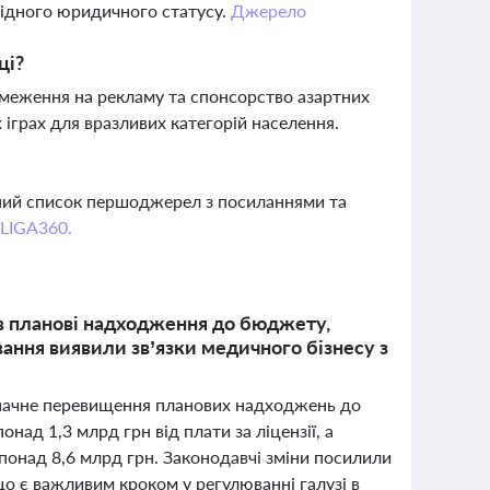
овідного юридичного статусу.
Джерело
ці?
бмеження на рекламу та спонсорство азартних
 іграх для вразливих категорій населення.
вний список першоджерел з посиланнями та
 LIGA360.
ив планові надходження до бюджету,
ування виявили зв’язки медичного бізнесу з
 значне перевищення планових надходжень до
ад 1,3 млрд грн від плати за ліцензії, а
 понад 8,6 млрд грн. Законодавчі зміни посилили
о є важливим кроком у регулюванні галузі в