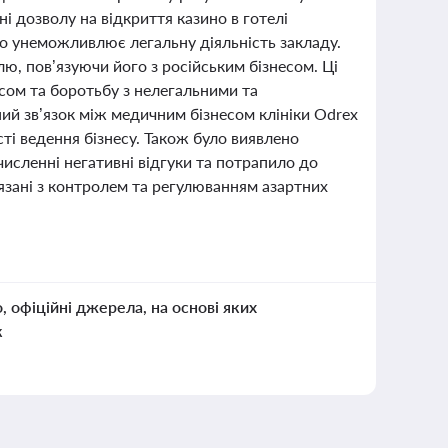
і дозволу на відкриття казино в готелі
що унеможливлює легальну діяльність закладу.
ю, пов’язуючи його з російським бізнесом. Ці
сом та боротьбу з нелегальними та
ий зв’язок між медичним бізнесом клініки Odrex
ті ведення бізнесу. Також було виявлено
 численні негативні відгуки та потрапило до
’язані з контролем та регулюванням азартних
о, офіційні джерела, на основі яких
к