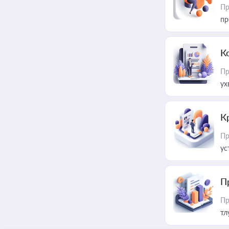
Пр
пр
К
Пр
ух
К
Пр
ус
П
Пр
тл