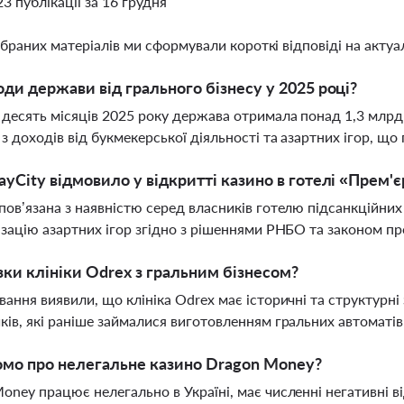
23 публікації за 16 грудня
ібраних матеріалів ми сформували короткі відповіді на актуал
оди держави від грального бізнесу у 2025 році?
 десять місяців 2025 року держава отримала понад 1,3 млрд г
 з доходів від букмекерської діяльності та азартних ігор, щ
ayCity відмовило у відкритті казино в готелі «Прем'
пов’язана з наявністю серед власників готелю підсанкційних 
ізацію азартних ігор згідно з рішеннями РНБО та законом пр
язки клініки Odrex з гральним бізнесом?
вання виявили, що клініка Odrex має історичні та структурні 
ків, які раніше займалися виготовленням гральних автоматі
мо про нелегальне казино Dragon Money?
oney працює нелегально в Україні, має численні негативні ві