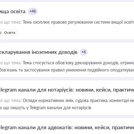
ища освіта
+46
о що тема:
Тема охоплює правове регулювання системи вищої освіти, о
Освіта
екларування іноземних доходів
+6
о що тема:
Тема стосується обов’язку декларування доходів, отрим
бов’язань та застосування правил уникнення подвійного оподаткува
elegram канали для нотаріусів: новини, кейси, практич
о що тема:
Огляди нормативних змін, судова практика, коментарі екс
о що пишуть у Telegram каналах для нотаріусів
elegram канали для адвокатів: новини, кейси, практич