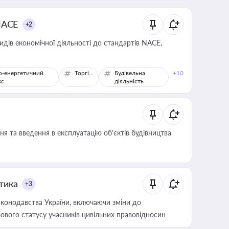
NACE
+2
идів економічної діяльності до стандартів NACE,
о-енергетичний
Торгівля
Будівельна
+10
кс
діяльність
я та введення в експлуатацію об’єктів будівництва
итика
+3
конодавства України, включаючи зміни до
ового статусу учасників цивільних правовідносин