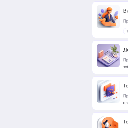
В
Пр
Д
Пр
зо
T
Пр
пр
T