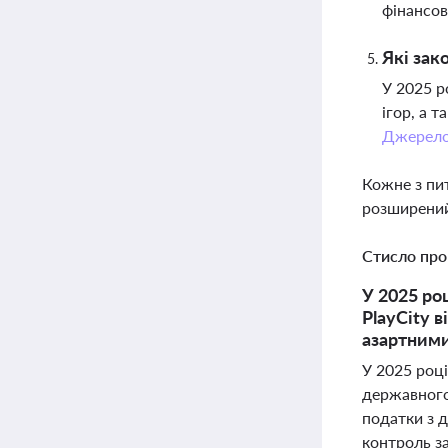
фінансов
Які зак
У 2025 р
ігор, а 
Джерел
Кожне з пи
розширений
Стисло про
У 2025 ро
PlayCity в
азартними
У 2025 роц
державного 
податки з д
контроль з