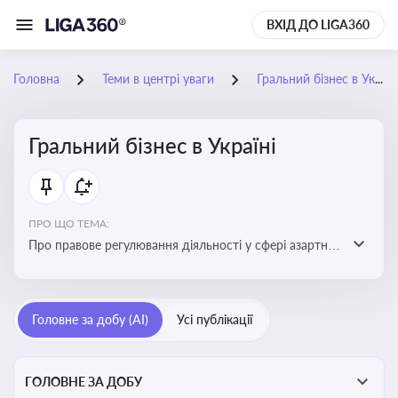
ВХІД ДО LIGA360
Головна
Теми в центрі уваги
Гральний бізнес в Україні
Гральний бізнес в Україні
ПРО ЩО ТЕМА:
Про правове регулювання діяльності у сфері азартних
ігор в Україні, що включає ліцензування,
оподаткування, моніторинг та обмеження доступу, та
реальні кейси
Головне за добу (AI)
Усі публікації
ГОЛОВНЕ ЗА ДОБУ