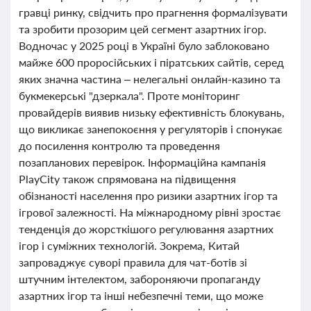
гравці ринку, свідчить про прагнення формалізувати
та зробити прозорим цей сегмент азартних ігор.
Водночас у 2025 році в Україні було заблоковано
майже 600 проросійських і піратських сайтів, серед
яких значна частина – нелегальні онлайн-казино та
букмекерські "дзеркала". Проте моніторинг
провайдерів виявив низьку ефективність блокувань,
що викликає занепокоєння у регуляторів і спонукає
до посилення контролю та проведення
позапланових перевірок. Інформаційна кампанія
PlayCity також спрямована на підвищення
обізнаності населення про ризики азартних ігор та
ігрової залежності. На міжнародному рівні зростає
тенденція до жорсткішого регулювання азартних
ігор і суміжних технологій. Зокрема, Китай
запроваджує суворі правила для чат-ботів зі
штучним інтелектом, забороняючи пропаганду
азартних ігор та інші небезпечні теми, що може