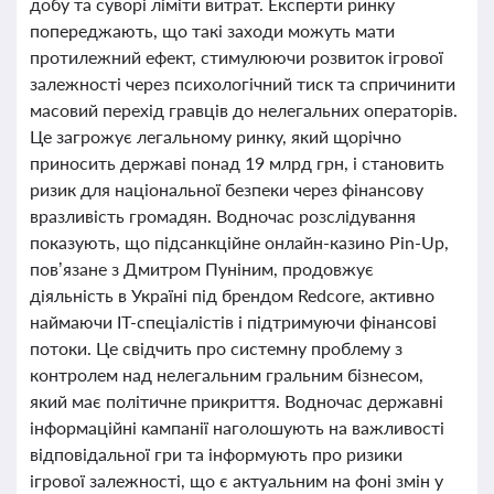
добу та суворі ліміти витрат. Експерти ринку
попереджають, що такі заходи можуть мати
протилежний ефект, стимулюючи розвиток ігрової
залежності через психологічний тиск та спричинити
масовий перехід гравців до нелегальних операторів.
Це загрожує легальному ринку, який щорічно
приносить державі понад 19 млрд грн, і становить
ризик для національної безпеки через фінансову
вразливість громадян. Водночас розслідування
показують, що підсанкційне онлайн-казино Pin-Up,
пов’язане з Дмитром Пуніним, продовжує
діяльність в Україні під брендом Redcore, активно
наймаючи IT-спеціалістів і підтримуючи фінансові
потоки. Це свідчить про системну проблему з
контролем над нелегальним гральним бізнесом,
який має політичне прикриття. Водночас державні
інформаційні кампанії наголошують на важливості
відповідальної гри та інформують про ризики
ігрової залежності, що є актуальним на фоні змін у