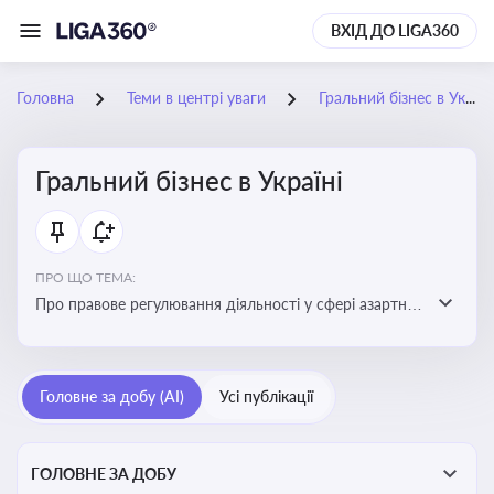
ВХІД ДО LIGA360
Головна
Теми в центрі уваги
Гральний бізнес в Україні
Гральний бізнес в Україні
ПРО ЩО ТЕМА:
Про правове регулювання діяльності у сфері азартних
ігор в Україні, що включає ліцензування,
оподаткування, моніторинг та обмеження доступу, та
реальні кейси
Головне за добу (AI)
Усі публікації
ГОЛОВНЕ ЗА ДОБУ