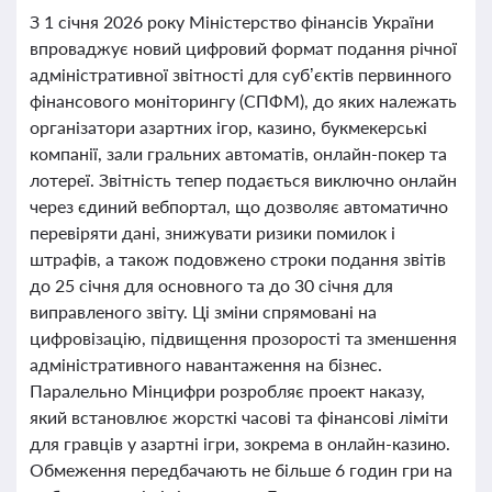
З 1 січня 2026 року Міністерство фінансів України
впроваджує новий цифровий формат подання річної
адміністративної звітності для суб’єктів первинного
фінансового моніторингу (СПФМ), до яких належать
організатори азартних ігор, казино, букмекерські
компанії, зали гральних автоматів, онлайн-покер та
лотереї. Звітність тепер подається виключно онлайн
через єдиний вебпортал, що дозволяє автоматично
перевіряти дані, знижувати ризики помилок і
штрафів, а також подовжено строки подання звітів
до 25 січня для основного та до 30 січня для
виправленого звіту. Ці зміни спрямовані на
цифровізацію, підвищення прозорості та зменшення
адміністративного навантаження на бізнес.
Паралельно Мінцифри розробляє проект наказу,
який встановлює жорсткі часові та фінансові ліміти
для гравців у азартні ігри, зокрема в онлайн-казино.
Обмеження передбачають не більше 6 годин гри на