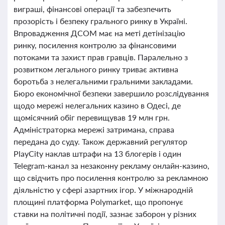
виграші, фінансові операції та забезпечить
прозорість і безпеку грального ринку в Україні.
Впровадження ДСОМ має на меті детінізацію
ринку, посилення контролю за фінансовими
потоками та захист прав гравців. Паралельно з
розвитком легального ринку триває активна
боротьба з нелегальними гральними закладами.
Бюро економічної безпеки завершило розслідування
щодо мережі нелегальних казино в Одесі, де
щомісячний обіг перевищував 19 млн грн.
Адміністраторка мережі затримана, справа
передана до суду. Також державний регулятор
PlayCity наклав штрафи на 13 блогерів і один
Telegram-канал за незаконну рекламу онлайн-казино,
що свідчить про посилення контролю за рекламною
діяльністю у сфері азартних ігор. У міжнародній
площині платформа Polymarket, що пропонує
ставки на політичні події, зазнає заборон у різних