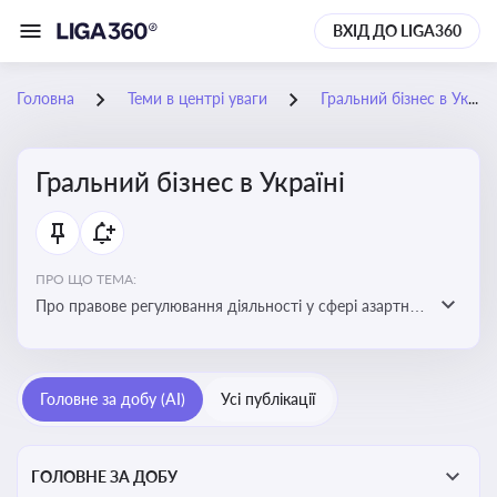
ВХІД ДО LIGA360
Головна
Теми в центрі уваги
Гральний бізнес в Україні
Гральний бізнес в Україні
ПРО ЩО ТЕМА:
Про правове регулювання діяльності у сфері азартних
ігор в Україні, що включає ліцензування,
оподаткування, моніторинг та обмеження доступу, та
реальні кейси
Головне за добу (AI)
Усі публікації
ГОЛОВНЕ ЗА ДОБУ