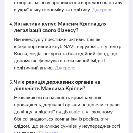
створює загрозу проникнення ворожого капіталу
в українську економіку та політику.
Джерело
Які активи купує Максим Кріппа для
легалізації свого бізнесу?
Він інвестує у престижні активи, такі як
кіберспортивний клуб NAVI, нерухомість у центрі
Києва, медіа-ресурси та благодійний фонд, що
допомагає формувати позитивний імідж і
політичний вплив.
Джерело
Чи є реакція державних органів на
діяльність Максима Кріппи?
Незважаючи на наявність кримінальних
проваджень, державні органи не довели справи
до кінця, а ліцензії на діяльність у гральному
бізнесі видаються компаніям із російським
слідом, що викликає сумніви у неупередженості
контролю.
Джерело