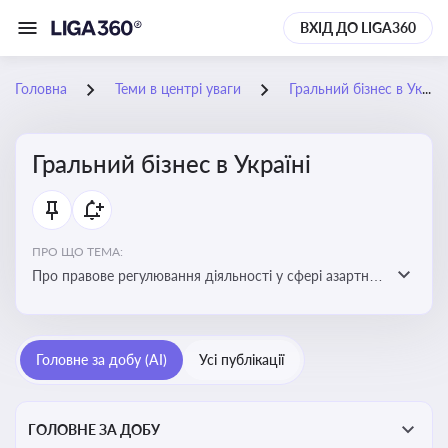
ВХІД ДО LIGA360
Головна
Теми в центрі уваги
Гральний бізнес в Україні
Гральний бізнес в Україні
ПРО ЩО ТЕМА:
Про правове регулювання діяльності у сфері азартних
ігор в Україні, що включає ліцензування,
оподаткування, моніторинг та обмеження доступу, та
реальні кейси
Головне за добу (AI)
Усі публікації
ГОЛОВНЕ ЗА ДОБУ