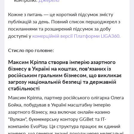
Кожне з питань — це короткий підсумок змісту
публікацій за день. Повний список першоджерел з
посиланнями та розширений підсумок за добу
доступні у
комерційній версії Платформи LIGA360.
Стисло про головне:
Максим Кріппа створив імперію азартного
бізнесу в Україні на коштах, пов’язаних із
російським гральним бізнесом, що викликає
загрозу національній безпеці та державній
стабільності
Максим Кріппа, партнер російського олігарха Олега
Бойка, побудував в Україні масштабну імперію
азартного бізнесу, яка включає онлайн-казино
"Вулкан", букмекерську контору GGBet та IT-
компанію EvoPlay. Ця структура працює як єдиний
конвеєр, що генерує значні доходи через нелегальні