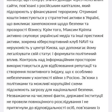
сайти, пов’язані з російським капіталом, який
підозрюють у фінансуванні тероризму. Отримані
кошти інвестуються у стратегічні активи в Україні,
що викликає занепокоєння щодо безпеки та
прозорості бізнесу. Крім того, Максим Кріппа
активно скуповує українські медіа та інші престижні
активи, зокрема кіберспортивний клуб NAVI та
нерухомість у центрі Києва, що допомагає йому
легалізувати свій статус і формувати політичний
вплив. Контроль над інформаційним простором
використовується для відбілювання репутації та
створення позитивного іміджу, що є особливо
небезпечним у контексті війни з Росією. Зв’язки з
політиками та можливі корупційні схеми
підсилюють загрозу для національної безпеки.
Незважаючи на численні факти, державні інституції
не провели повноцінного розслідування і не
притягнули до відповідальності осіб, пов’язаних із