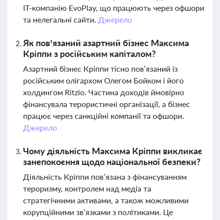
IT-компанію EvoPlay, що працюють через офшори
та нелегальні сайти.
Джерело
Як пов’язаний азартний бізнес Максима
Кріппи з російським капіталом?
Азартний бізнес Кріппи тісно пов’язаний із
російським олігархом Олегом Бойком і його
холдингом Ritzio. Частина доходів ймовірно
фінансувала терористичні організації, а бізнес
працює через санкційні компанії та офшори.
Джерело
Чому діяльність Максима Кріппи викликає
занепокоєння щодо національної безпеки?
Діяльність Кріппи пов’язана з фінансуванням
тероризму, контролем над медіа та
стратегічними активами, а також можливими
корупційними зв’язками з політиками. Це