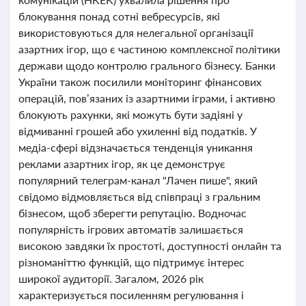
блокування понад сотні вебресурсів, які
використовуються для нелегальної організації
азартних ігор, що є частиною комплексної політики
держави щодо контролю грального бізнесу. Банки
України також посилили моніторинг фінансових
операцій, пов’язаних із азартними іграми, і активно
блокують рахунки, які можуть бути задіяні у
відмиванні грошей або ухиленні від податків. У
медіа-сфері відзначається тенденція уникання
реклами азартних ігор, як це демонструє
популярний телеграм-канал "Лачен пише", який
свідомо відмовляється від співпраці з гральним
бізнесом, щоб зберегти репутацію. Водночас
популярність ігрових автоматів залишається
високою завдяки їх простоті, доступності онлайн та
різноманіттю функцій, що підтримує інтерес
широкої аудиторії. Загалом, 2026 рік
характеризується посиленням регулювання і