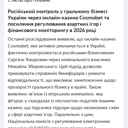
Російський контроль у гральному бізнесі
України через онлайн-казино Cosmobet та
посилення регулювання азартних ігор і
фінансового моніторингу в 2026 році
Останні розслідування виявили, що онлайн-казино
Cosmobet, яке активно рекламується в Україні,
фактично контролюється російським бізнесменом
Сергієм Токарєвим через номінального власника
Михайла Зборовського. Цей підхід дозволяє
приховувати справжніх бенефіціарів і уникати
відповідальності, що викликає занепокоєння щодо
прозорості грального бізнесу в країні. Також
виявлено зв’язок із кіпрською компанією, яка
фігурує у скандалах із несплатою податків іншими
казино, що підсилює підозри щодо незаконних схем
у сфері азартних ігор. Паралельно з цим,
Національна комісія з регулювання електронних
комунікацій (НКЕК) ухвалила рішення про