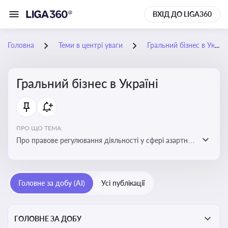
ВХІД ДО LIGA360
Головна
Теми в центрі уваги
Гральний бізнес в Україні
Гральний бізнес в Україні
ПРО ЩО ТЕМА:
Про правове регулювання діяльності у сфері азартних
ігор в Україні, що включає ліцензування,
оподаткування, моніторинг та обмеження доступу, та
реальні кейси
Головне за добу (AI)
Усі публікації
ГОЛОВНЕ ЗА ДОБУ