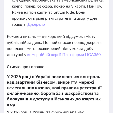
крепс, покер, баккара, покер на 3 карти, Пай Гоу,
Раммі на три карти та Let'Em Ride. Вони
пропонують різні рівні стратегії та азарту для
гравців.
Джерело
Кожне з питань — це короткий підсумок змісту
публікацій за день. Повний список першоджерел з
посиланнями та розширений підсумок за добу
доступні у
комерційній версії Платформи LIGA360.
Стисло про головне:
У 2026 році в Україні посилюється контроль
над азартним бізнесом: викриття мережі
нелегальних казино, нові правила реєстрації
онлайн-казино, боротьба з шахрайством та
блокування доступу військових до азартних
ігор
У 2026 році в Україні та суміжних країнах