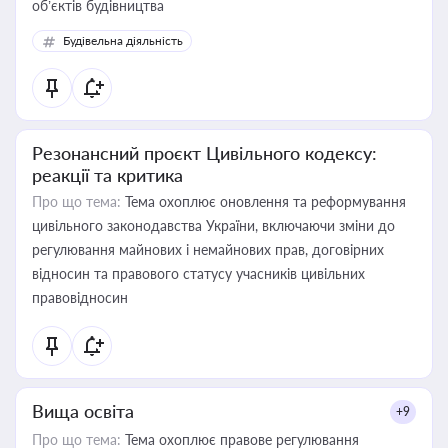
об’єктів будівництва
Будівельна діяльність
Резонансний проєкт Цивільного кодексу:
реакції та критика
Про що тема:
Тема охоплює оновлення та реформування
цивільного законодавства України, включаючи зміни до
регулювання майнових і немайнових прав, договірних
відносин та правового статусу учасників цивільних
правовідносин
Вища освіта
+9
Про що тема:
Тема охоплює правове регулювання