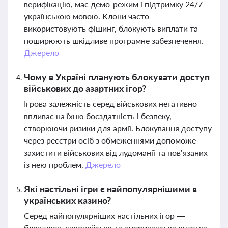
верифікацію, має демо-режим і підтримку 24/7
українською мовою. Клони часто
використовують фішинг, блокують виплати та
поширюють шкідливе програмне забезпечення.
Джерело
Чому в Україні планують блокувати доступ
військових до азартних ігор?
Ігрова залежність серед військових негативно
впливає на їхню боєздатність і безпеку,
створюючи ризики для армії. Блокування доступу
через реєстри осіб з обмеженнями допоможе
захистити військових від лудоманії та пов’язаних
із нею проблем.
Джерело
Які настільні ігри є найпопулярнішими в
українських казино?
Серед найпопулярніших настільних ігор —
блекджек, європейська та американська рулетка,