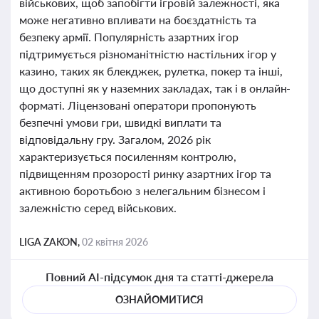
військових, щоб запобігти ігровій залежності, яка
може негативно впливати на боєздатність та
безпеку армії. Популярність азартних ігор
підтримується різноманітністю настільних ігор у
казино, таких як блекджек, рулетка, покер та інші,
що доступні як у наземних закладах, так і в онлайн-
форматі. Ліцензовані оператори пропонують
безпечні умови гри, швидкі виплати та
відповідальну гру. Загалом, 2026 рік
характеризується посиленням контролю,
підвищенням прозорості ринку азартних ігор та
активною боротьбою з нелегальним бізнесом і
залежністю серед військових.
LIGA ZAKON,
02 квітня 2026
Повний AI-підсумок дня та статті-джерела
ОЗНАЙОМИТИСЯ