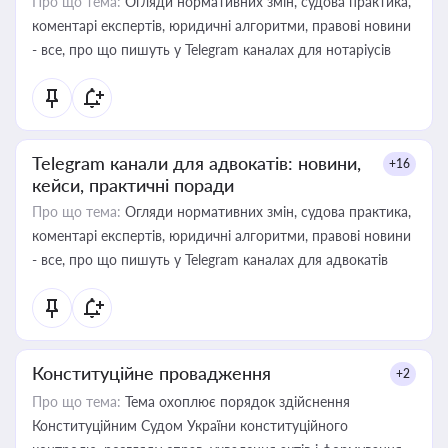
Про що тема:
Огляди нормативних змін, судова практика,
коментарі експертів, юридичні алгоритми, правові новини
- все, про що пишуть у Telegram каналах для нотаріусів
Telegram канали для адвокатів: новини,
+16
кейси, практичні поради
Про що тема:
Огляди нормативних змін, судова практика,
коментарі експертів, юридичні алгоритми, правові новини
- все, про що пишуть у Telegram каналах для адвокатів
Конституційне провадження
+2
Про що тема:
Тема охоплює порядок здійснення
Конституційним Судом України конституційного