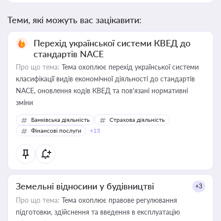
Теми, які можуть вас зацікавити:
Перехід української системи КВЕД до
стандартів NACE
Про що тема:
Тема охоплює перехід української системи
класифікації видів економічної діяльності до стандартів
NACE, оновлення кодів КВЕД та пов'язані нормативні
зміни
Банківська діяльність
Страхова діяльність
Фінансові послуги
+13
Земельні відносини у будівництві
+3
Про що тема:
Тема охоплює правове регулювання
підготовки, здійснення та введення в експлуатацію