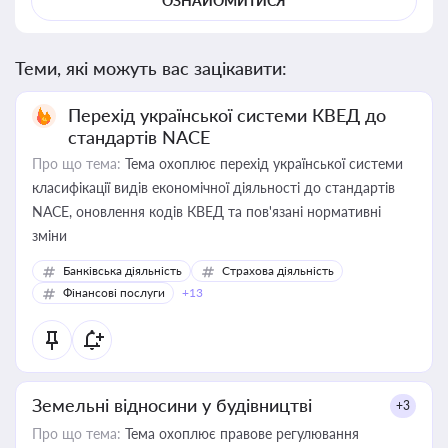
ОЗНАЙОМИТИСЯ
Теми, які можуть вас зацікавити:
Перехід української системи КВЕД до
стандартів NACE
Про що тема:
Тема охоплює перехід української системи
класифікації видів економічної діяльності до стандартів
NACE, оновлення кодів КВЕД та пов'язані нормативні
зміни
Банківська діяльність
Страхова діяльність
Фінансові послуги
+13
Земельні відносини у будівництві
+3
Про що тема:
Тема охоплює правове регулювання