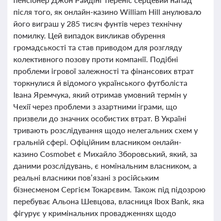
після того, як онлайн-казино William Hill анулювало
його виграш у 285 тисяч фунтів через технічну
помилку. Цей випадок викликав обурення
громадськості та став приводом для розгляду
колективного позову проти компанії. Подібні
проблеми ігрової залежності та фінансових втрат
торкнулися й відомого українського футболіста
Івана Яремчука, який отримав умовний термін у
Чехії через проблеми з азартними іграми, що
призвели до значних особистих втрат. В Україні
тривають розслідування щодо нелегальних схем у
гральній сфері. Офіційним власником онлайн-
казино Cosmobet є Михайло Зборовський, який, за
даними розслідувань, є номінальним власником, а
реальні власники пов’язані з російським
бізнесменом Сергієм Токарєвим. Також під підозрою
перебуває Альона Шевцова, власниця Ibox Bank, яка
фігурує у кримінальних провадженнях щодо