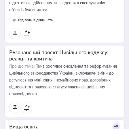
підготовки, здійснення та введення в експлуатацію
об’єктів будівництва
Будівельна діяльність
Резонансний проєкт Цивільного кодексу:
реакції та критика
Про що тема:
Тема охоплює оновлення та реформування
цивільного законодавства України, включаючи зміни до
регулювання майнових і немайнових прав, договірних
відносин та правового статусу учасників цивільних
правовідносин
Вища освіта
+9