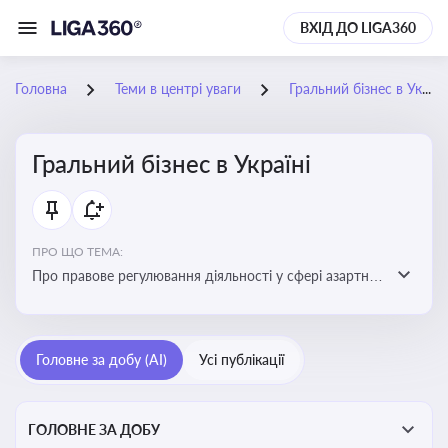
ВХІД ДО LIGA360
Головна
Теми в центрі уваги
Гральний бізнес в Україні
Гральний бізнес в Україні
ПРО ЩО ТЕМА:
Про правове регулювання діяльності у сфері азартних
ігор в Україні, що включає ліцензування,
оподаткування, моніторинг та обмеження доступу, та
реальні кейси
Головне за добу (AI)
Усі публікації
ГОЛОВНЕ ЗА ДОБУ