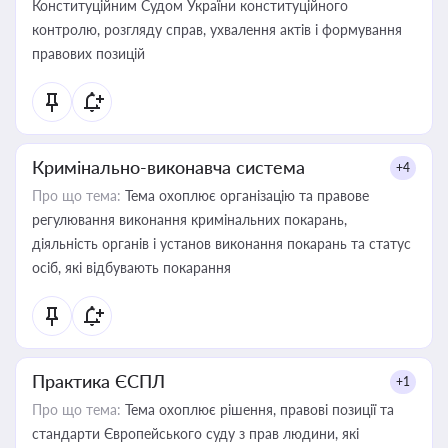
Конституційним Судом України конституційного
контролю, розгляду справ, ухвалення актів і формування
правових позицій
Кримінально-виконавча система
+4
Про що тема:
Тема охоплює організацію та правове
регулювання виконання кримінальних покарань,
діяльність органів і установ виконання покарань та статус
осіб, які відбувають покарання
Практика ЄСПЛ
+1
Про що тема:
Тема охоплює рішення, правові позиції та
стандарти Європейського суду з прав людини, які