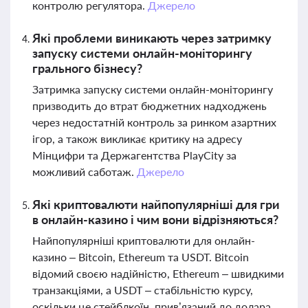
контролю регулятора.
Джерело
Які проблеми виникають через затримку
запуску системи онлайн-моніторингу
грального бізнесу?
Затримка запуску системи онлайн-моніторингу
призводить до втрат бюджетних надходжень
через недостатній контроль за ринком азартних
ігор, а також викликає критику на адресу
Мінцифри та Держагентства PlayCity за
можливий саботаж.
Джерело
Які криптовалюти найпопулярніші для гри
в онлайн-казино і чим вони відрізняються?
Найпопулярніші криптовалюти для онлайн-
казино – Bitcoin, Ethereum та USDT. Bitcoin
відомий своєю надійністю, Ethereum – швидкими
транзакціями, а USDT – стабільністю курсу,
оскільки це стейблкоїн, прив’язаний до долара