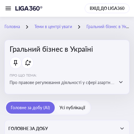
ВХІД ДО LIGA360
Головна
Теми в центрі уваги
Гральний бізнес в Україні
Гральний бізнес в Україні
ПРО ЩО ТЕМА:
Про правове регулювання діяльності у сфері азартних
ігор в Україні, що включає ліцензування,
оподаткування, моніторинг та обмеження доступу, та
реальні кейси
Головне за добу (AI)
Усі публікації
ГОЛОВНЕ ЗА ДОБУ