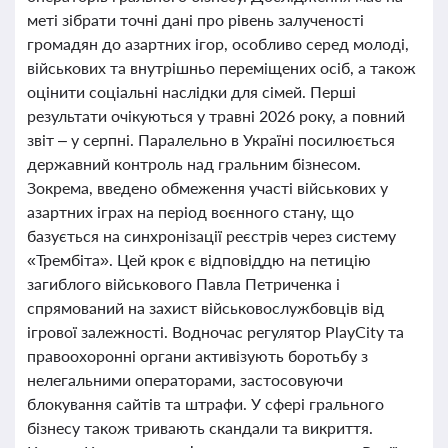
меті зібрати точні дані про рівень залученості
громадян до азартних ігор, особливо серед молоді,
військових та внутрішньо переміщених осіб, а також
оцінити соціальні наслідки для сімей. Перші
результати очікуються у травні 2026 року, а повний
звіт – у серпні. Паралельно в Україні посилюється
державний контроль над гральним бізнесом.
Зокрема, введено обмеження участі військових у
азартних іграх на період воєнного стану, що
базується на синхронізації реєстрів через систему
«Трембіта». Цей крок є відповіддю на петицію
загиблого військового Павла Петриченка і
спрямований на захист військовослужбовців від
ігрової залежності. Водночас регулятор PlayCity та
правоохоронні органи активізують боротьбу з
нелегальними операторами, застосовуючи
блокування сайтів та штрафи. У сфері грального
бізнесу також тривають скандали та викриття.