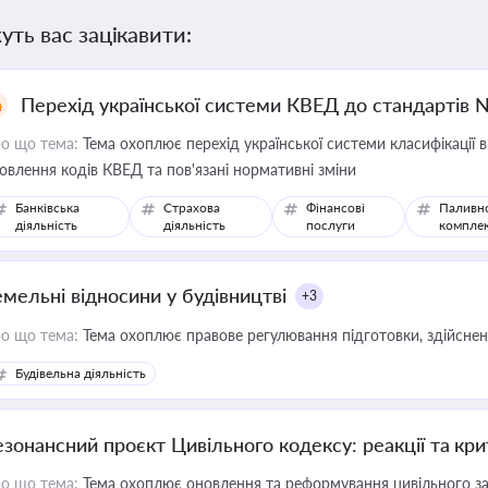
уть вас зацікавити:
Перехід української системи КВЕД до стандартів 
о що тема:
Тема охоплює перехід української системи класифікації в
овлення кодів КВЕД та пов'язані нормативні зміни
Банківська
Страхова
Фінансові
Паливн
діяльність
діяльність
послуги
компле
емельні відносини у будівництві
+3
о що тема:
Тема охоплює правове регулювання підготовки, здійсненн
Будівельна діяльність
езонансний проєкт Цивільного кодексу: реакції та кр
о що тема:
Тема охоплює оновлення та реформування цивільного за