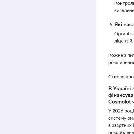
Контроль
виявленн
Які нас
Організа
ліцензій
Кожне з пи
розширений
Стисло про
В Україні
фінансува
Cosmolot 
У 2026 році
систему он
в азартних
розробленн