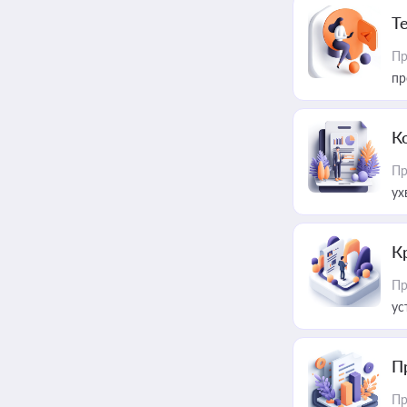
T
Пр
пр
К
Пр
ух
К
Пр
ус
П
Пр