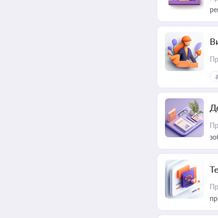
ре
В
Пр
Д
Пр
зо
T
Пр
пр