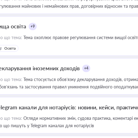
гулювання майнових і немайнових прав, договірних відносин та прав
ища освіта
+9
о що тема:
Тема охоплює правове регулювання системи вищої освіти, о
Освіта
екларування іноземних доходів
+4
о що тема:
Тема стосується обов’язку декларування доходів, отрим
бов’язань та застосування правил уникнення подвійного оподаткува
elegram канали для нотаріусів: новини, кейси, практич
о що тема:
Огляди нормативних змін, судова практика, коментарі екс
о що пишуть у Telegram каналах для нотаріусів