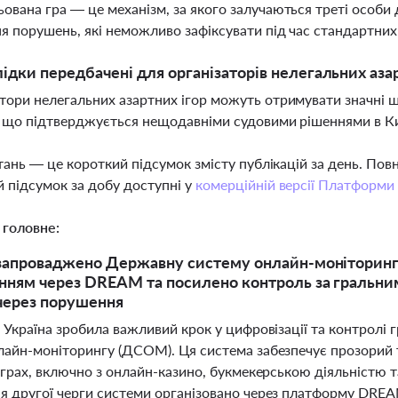
ована гра — це механізм, за якого залучаються треті особи д
я порушень, які неможливо зафіксувати під час стандартних
лідки передбачені для організаторів нелегальних азар
тори нелегальних азартних ігор можуть отримувати значні ш
, що підтверджується нещодавніми судовими рішеннями в К
тань — це короткий підсумок змісту публікацій за день. По
 підсумок за добу доступні у
комерційній версії Платформи
 головне:
 запроваджено Державну систему онлайн-моніторингу
нням через DREAM та посилено контроль за гральним б
через порушення
 Україна зробила важливий крок у цифровізації та контролі
лайн-моніторингу (ДСОМ). Ця система забезпечує прозорий 
 іграх, включно з онлайн-казино, букмекерською діяльністю
я другої черги системи організовано через платформу DREAM