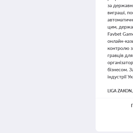
за державн
виграші, по
автоматичн
цим, держа
Favbet Game
онлайн-каз
контролю з
гравців дл
організато
бізнесом. З
індустрії У
LIGA ZAKON