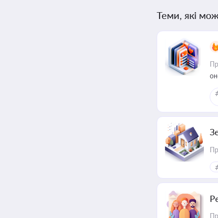
Теми, які мож
Пр
он
З
Пр
Р
Пр