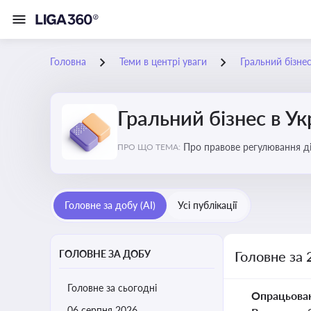
Головна
Теми в центрі уваги
Гральний бізнес
Гральний бізнес в Ук
Про правове регулювання ді
ПРО ЩО ТЕМА:
доступу, та реальні кейси
Головне за добу (AI)
Усі публікації
ГОЛОВНЕ ЗА ДОБУ
Головне за 
Головне за сьогодні
Опрацьова
06 серпня 2026