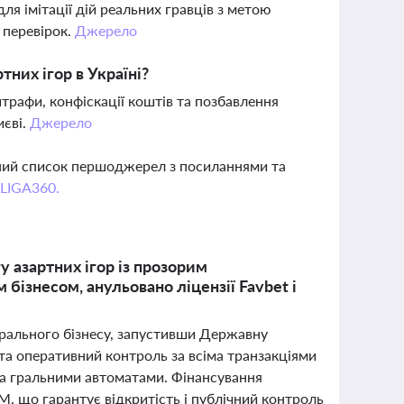
ля імітації дій реальних гравців з метою
 перевірок.
Джерело
тних ігор в Україні?
трафи, конфіскації коштів та позбавлення
иєві.
Джерело
вний список першоджерел з посиланнями та
 LIGA360.
 азартних ігор із прозорим
ізнесом, анульовано ліцензії Favbet і
 грального бізнесу, запустивши Державну
та оперативний контроль за всіма транзакціями
 та гральними автоматами. Фінансування
, що гарантує відкритість і публічний контроль