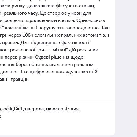
рами ринку, дозволяючи фіксувати ставки,
мі реального часу. Це створює умови для
ми, зокрема паралельними касами. Одночасно з
ї компаніям, які порушують законодавство. Так,
грн через 108 нелегальних гральних автоматів, а
х правил. Для підвищення ефективності
онтрольованої гри — імітації дій реальних
ми перевірками. Судові рішення щодо
силення боротьби з нелегальним гральним
ідальності та цифрового нагляду в азартній
ви і гравців.
о, офіційні джерела, на основі яких
к