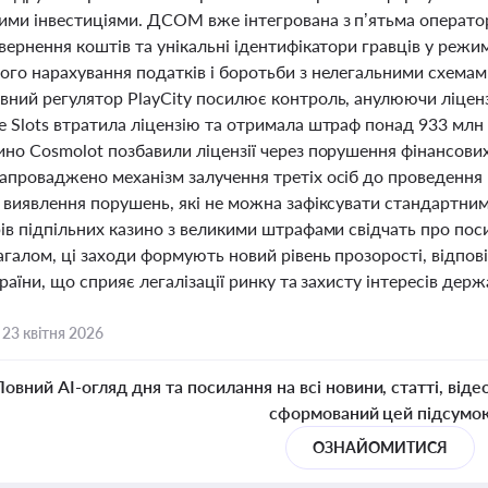
ими інвестиціями. ДСОМ вже інтегрована з п’ятьма операто
вернення коштів та унікальні ідентифікатори гравців у режи
ого нарахування податків і боротьби з нелегальними схема
вний регулятор PlayCity посилює контроль, анулюючи ліцензі
 Slots втратила ліцензію та отримала штраф понад 933 млн 
ино Cosmolot позбавили ліцензії через порушення фінансови
апроваджено механізм залучення третіх осіб до проведення к
я виявлення порушень, які не можна зафіксувати стандартни
рів підпільних казино з великими штрафами свідчать про по
агалом, ці заходи формують новий рівень прозорості, відпов
країни, що сприяє легалізації ринку та захисту інтересів держа
,
23 квітня 2026
Повний AI-огляд дня та посилання на всі новини, статті, віде
сформований цей підсумо
ОЗНАЙОМИТИСЯ