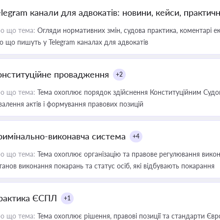
elegram канали для адвокатів: новини, кейси, практич
о що тема:
Огляди нормативних змін, судова практика, коментарі екс
о що пишуть у Telegram каналах для адвокатів
онституційне провадження
+2
о що тема:
Тема охоплює порядок здійснення Конституційним Судом
валення актів і формування правових позицій
римінально-виконавча система
+4
о що тема:
Тема охоплює організацію та правове регулювання викона
танов виконання покарань та статус осіб, які відбувають покарання
рактика ЄСПЛ
+1
о що тема:
Тема охоплює рішення, правові позиції та стандарти Євр