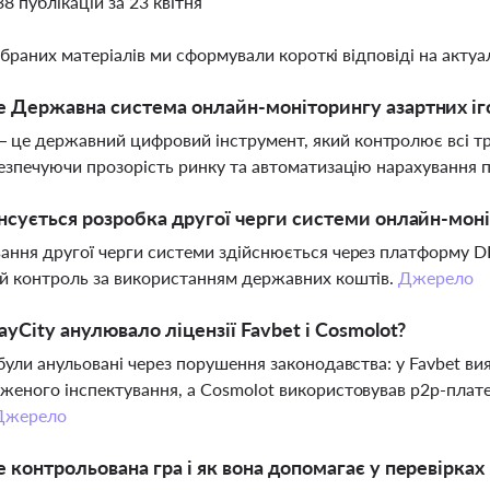
38 публікацій за 23 квітня
ібраних матеріалів ми сформували короткі відповіді на актуал
 Державна система онлайн-моніторингу азартних іго
е державний цифровий інструмент, який контролює всі тран
безпечуючи прозорість ринку та автоматизацію нарахування 
нсується розробка другої черги системи онлайн-моні
ання другої черги системи здійснюється через платформу DR
й контроль за використанням державних коштів.
Джерело
ayCity анулювало ліцензії Favbet і Cosmolot?
 були анульовані через порушення законодавства: у Favbet ви
женого інспектування, а Cosmolot використовував p2p-плат
Джерело
 контрольована гра і як вона допомагає у перевірках