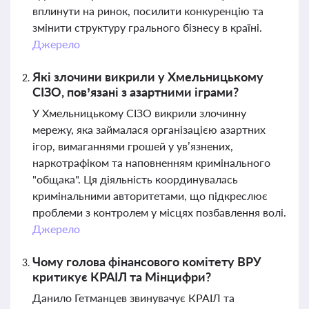
вплинути на ринок, посилити конкуренцію та
змінити структуру грального бізнесу в країні.
Джерело
Які злочини викрили у Хмельницькому
СІЗО, пов’язані з азартними іграми?
У Хмельницькому СІЗО викрили злочинну
мережу, яка займалася організацією азартних
ігор, вимаганнями грошей у ув’язнених,
наркотрафіком та наповненням кримінального
"общака". Ця діяльність координувалась
кримінальними авторитетами, що підкреслює
проблеми з контролем у місцях позбавлення волі.
Джерело
Чому голова фінансового комітету ВРУ
критикує КРАІЛ та Мінцифри?
Данило Гетманцев звинувачує КРАІЛ та