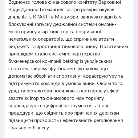
Водночас голова фінансового комітету Верховної
Ради Данило Гетманцев гостро розкритикував
діяльність КРАІЛ та Мінцифри, звинувативши їх у
блокуванні запуску державної системи онлайн-
моніторингу азартних ігор та покриванні
нелегальних операторів, що спричиняє втрати
бюджету та зростання тіньового ринку. Позитивним
прикладом стало системне партнерство
букмекерської компанії betking із українським
спортом, зокрема футболом і футзалом, що
допомагає зберігати спортивну інфраструктуру та
підтримувати команди в умовах війни. Окрім того,
уряд та регулятори посилюють контроль у сфері
азартних ігор та фінансового моніторингу,
впроваджують цифрові інструменти та нові
процедури, що свідчить про прагнення держави
підвищити прозорість і ефективність регулювання
грального бізнесу.