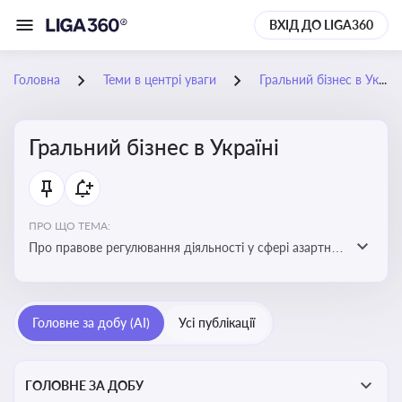
ВХІД ДО LIGA360
Головна
Теми в центрі уваги
Гральний бізнес в Україні
Гральний бізнес в Україні
ПРО ЩО ТЕМА:
Про правове регулювання діяльності у сфері азартних
ігор в Україні, що включає ліцензування,
оподаткування, моніторинг та обмеження доступу, та
реальні кейси
Головне за добу (AI)
Усі публікації
ГОЛОВНЕ ЗА ДОБУ