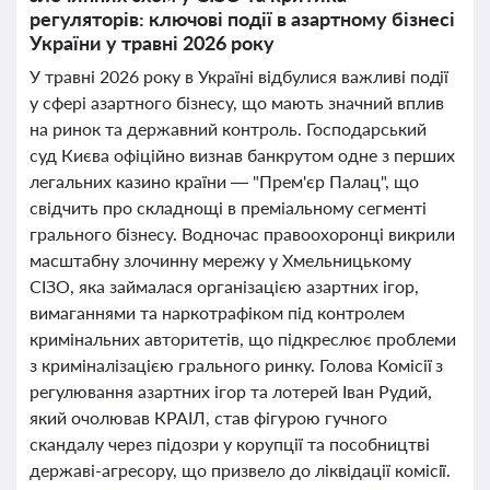
регуляторів: ключові події в азартному бізнесі
України у травні 2026 року
У травні 2026 року в Україні відбулися важливі події
у сфері азартного бізнесу, що мають значний вплив
на ринок та державний контроль. Господарський
суд Києва офіційно визнав банкрутом одне з перших
легальних казино країни — "Прем'єр Палац", що
свідчить про складнощі в преміальному сегменті
грального бізнесу. Водночас правоохоронці викрили
масштабну злочинну мережу у Хмельницькому
СІЗО, яка займалася організацією азартних ігор,
вимаганнями та наркотрафіком під контролем
кримінальних авторитетів, що підкреслює проблеми
з криміналізацією грального ринку. Голова Комісії з
регулювання азартних ігор та лотерей Іван Рудий,
який очолював КРАІЛ, став фігурою гучного
скандалу через підозри у корупції та пособництві
державі-агресору, що призвело до ліквідації комісії.