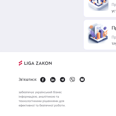
Пр
ус
П
Пр
тл
Зв'язатися:
забезпечує український бізнес
інформацією, аналітикою та
технологічними рішеннями для
ефективної та безпечної роботи.