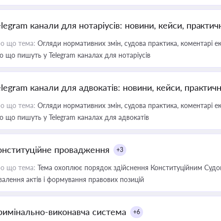
elegram канали для нотаріусів: новини, кейси, практич
о що тема:
Огляди нормативних змін, судова практика, коментарі екс
о що пишуть у Telegram каналах для нотаріусів
elegram канали для адвокатів: новини, кейси, практич
о що тема:
Огляди нормативних змін, судова практика, коментарі екс
о що пишуть у Telegram каналах для адвокатів
онституційне провадження
+3
о що тема:
Тема охоплює порядок здійснення Конституційним Судом
валення актів і формування правових позицій
римінально-виконавча система
+6