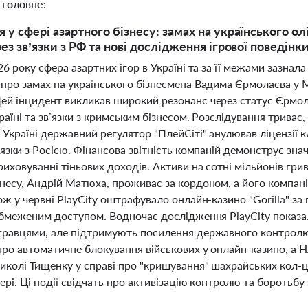
 головне:
 у сфері азартного бізнесу: замах на українського ол
ез зв’язки з РФ та нові дослідження ігрової поведінки
26 року сфера азартних ігор в Україні та за її межами зазна
 про замах на українського бізнесмена Вадима Єрмолаєва у 
ей інцидент викликав широкий резонанс через статус Єрмола
країні та зв’язки з кримським бізнесом. Розслідування триває
 Україні державний регулятор "ПлейСіті" анулював ліцензії 
’язки з Росією. Фінансова звітність компаній демонструє зна
риховуванні тіньових доходів. Активи на сотні мільйонів гр
знесу, Андрій Матюха, проживає за кордоном, а його компані
ож у червні PlayCity оштрафувало онлайн-казино "Gorilla" з
 обмеженим доступом. Водночас дослідження PlayCity показа
гравцями, але підтримують посилення державного контролю
про автоматичне блокування військових у онлайн-казино, а
иколі Тищенку у справі про "кришування" шахрайських кол-ц
ері. Ці події свідчать про активізацію контролю та боротьбу 