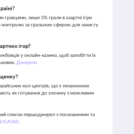
раїні?
 гравцями, лише 5% грали в азартні ігри
о контролю за гральною сферою для захисту
артних ігор?
жбовців у онлайн-казино, щоб запобігти їх
ськових.
Джерело
ищенку?
храйських кол-центрів, що є незаконною
ядають як готування до злочину з можливим
вний список першоджерел з посиланнями та
 LIGA360.