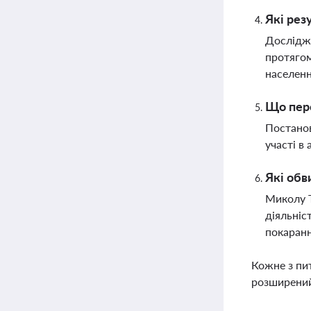
Які рез
Дослідже
протягом
населен
Що пере
Постанов
участі в
Які обв
Миколу Т
діяльніс
покаранн
Кожне з пи
розширений