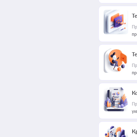
T
Пр
пр
T
Пр
пр
К
Пр
ух
К