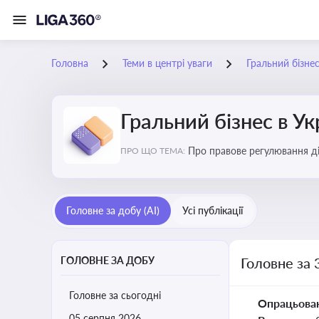
Головна
Теми в центрі уваги
Гральний бізнес
Гральний бізнес в Ук
Про правове регулювання ді
ПРО ЩО ТЕМА:
доступу, та реальні кейси
Головне за добу (AI)
Усі публікації
ГОЛОВНЕ ЗА ДОБУ
Головне за 
Головне за сьогодні
Опрацьова
05 серпня 2026