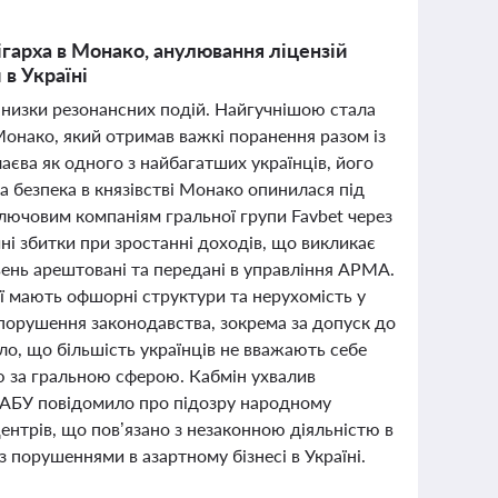
ігарха в Монако, анулювання ліцензій
 в Україні
ла низки резонансних подій. Найгучнішою стала
Монако, який отримав важкі поранення разом із
єва як одного з найбагатших українців, його
, а безпека в князівстві Монако опинилася під
ключовим компаніям гральної групи Favbet через
чні збитки при зростанні доходів, що викликає
ивень арештовані та передані в управління АРМА.
ї мають офшорні структури та нерухомість у
а порушення законодавства, зокрема за допуск до
ло, що більшість українців не вважають себе
 за гральною сферою. Кабмін ухвалив
 НАБУ повідомило про підозру народному
ентрів, що пов’язано з незаконною діяльністю в
з порушеннями в азартному бізнесі в Україні.