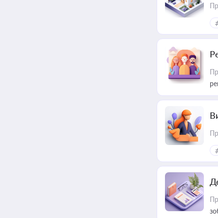
Пр
Р
Пр
ре
В
Пр
Д
Пр
зо