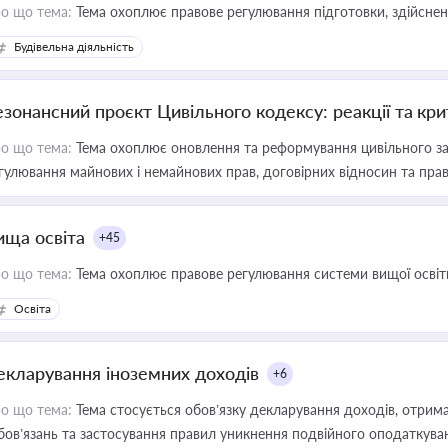
о що тема:
Тема охоплює правове регулювання підготовки, здійсненн
Будівельна діяльність
езонансний проєкт Цивільного кодексу: реакції та кр
о що тема:
Тема охоплює оновлення та реформування цивільного за
гулювання майнових і немайнових прав, договірних відносин та прав
ища освіта
+45
о що тема:
Тема охоплює правове регулювання системи вищої освіти, о
Освіта
екларування іноземних доходів
+6
о що тема:
Тема стосується обов’язку декларування доходів, отрим
бов’язань та застосування правил уникнення подвійного оподаткува