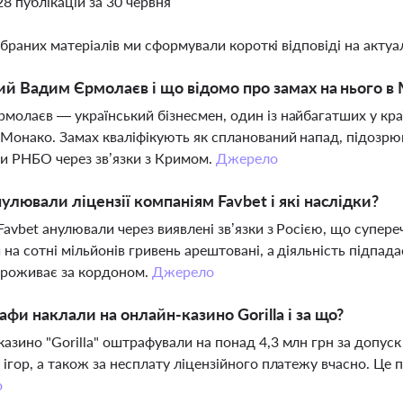
28 публікацій за 30 червня
ібраних матеріалів ми сформували короткі відповіді на актуал
ий Вадим Єрмолаєв і що відомо про замах на нього в
молаєв — український бізнесмен, один із найбагатших у кра
 Монако. Замах кваліфікують як спланований напад, підозр
и РНБО через зв’язки з Кримом.
Джерело
улювали ліцензії компаніям Favbet і які наслідки?
 Favbet анулювали через виявлені зв’язки з Росією, що супер
 на сотні мільйонів гривень арештовані, а діяльність підпад
проживає за кордоном.
Джерело
афи наклали на онлайн-казино Gorilla і за що?
азино "Gorilla" оштрафували на понад 4,3 млн грн за допуск
 ігор, а також за несплату ліцензійного платежу вчасно. Це
о