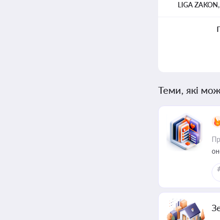
LIGA ZAKON
Теми, які мож
Пр
он
З