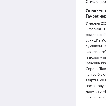
Стисло про
Оновлення
Favbet чер
У червні 20
інформація
родиною. Ц
санкції в У
сумнівом. В
виявлені зв
підозри у п
Власник бі
Європі. Так
гри осіб з
азартними 
постанову 
депутату М
гральній сф