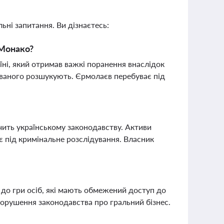
ьні запитання. Ви дізнаєтесь:
 Монако?
їні, який отримав важкі поранення внаслідок
юваного розшукують. Єрмолаєв перебуває під
ечить українському законодавству. Активи
ає під кримінальне розслідування. Власник
 до гри осіб, які мають обмежений доступ до
 порушення законодавства про гральний бізнес.