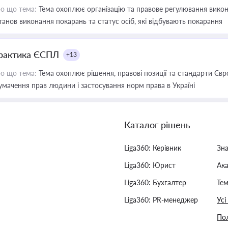
о що тема:
Тема охоплює організацію та правове регулювання викона
танов виконання покарань та статус осіб, які відбувають покарання
рактика ЄСПЛ
+13
о що тема:
Тема охоплює рішення, правові позиції та стандарти Євр
умачення прав людини і застосування норм права в Україні
Каталог рішень
Liga360: Керівник
Зн
Liga360: Юрист
Ак
Liga360: Бухгалтер
Тем
Liga360: PR-менеджер
Усі
Пол