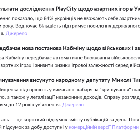
ультати дослідження PlayCity щодо азартних ігор в Ук
ння показало, що 84% українців не вважають себе азартними
 року. Водночас більшість підтримує посилення державног
ня.
Джерело
дбачає нова постанова Кабміну щодо військових і аз
а Кабміну передбачає автоматичне блокування військовослу
 азартних іграх і знизити ризики ігрової залежності серед вій
инувачення висунуто народному депутату Миколі Т
ищенка підозрюють у вимаганні хабаря за "кришування" ша
тю, а також у легалізації незаконних доходів. Справу розгл
ям до 12 років ув’язнення.
Джерело
тань — це короткий підсумок змісту публікацій за день. По
 підсумок за добу доступні у
комерційній версії Платформи