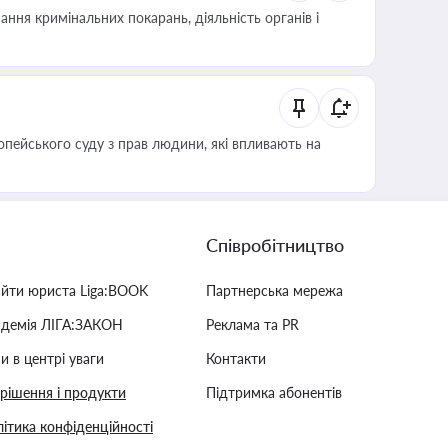
ння кримінальних покарань, діяльність органів і
опейського суду з прав людини, які впливають на
Співробітництво
айти юриста Liga:BOOK
Партнерська мережа
адемія ЛІГА:ЗАКОН
Реклама та PR
и в центрі уваги
Контакти
 рішення і продукти
Підтримка абонентів
ітика конфіденційності