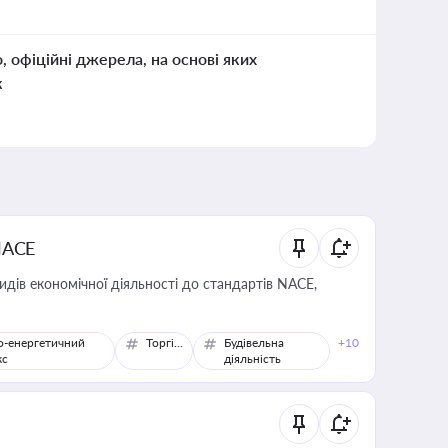
о, офіційні джерела, на основі яких
к
NACE
идів економічної діяльності до стандартів NACE,
о-енергетичний
Торгівля
Будівельна
+10
кс
діяльність