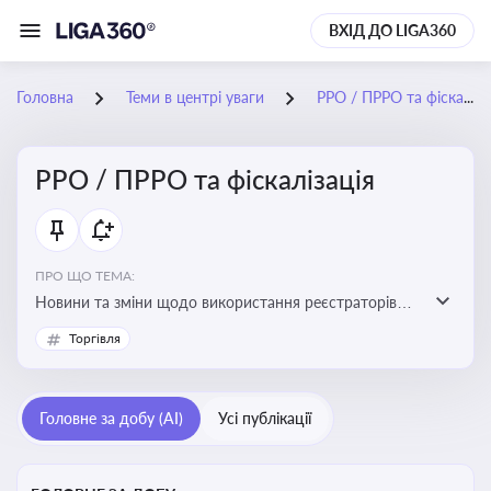
ВХІД ДО LIGA360
Головна
Теми в центрі уваги
РРО / ПРРО та фіскалізація
РРО / ПРРО та фіскалізація
ПРО ЩО ТЕМА:
Новини та зміни щодо використання реєстраторів
розрахункових операцій, аналіз законодавства про
Торгівля
РРО, позиції ДПС та судів щодо РРО
Головне за добу (AI)
Усі публікації