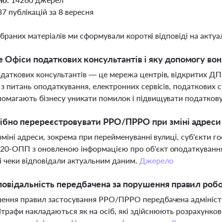
37 публікацій за 8 вересня
ібраних матеріалів ми сформували короткі відповіді на актуал
 Офіси податкових консультантів і яку допомогу во
даткових консультантів — це мережа центрів, відкритих ДПС
 з питань оподаткування, електронних сервісів, податкових
омагають бізнесу уникати помилок і підвищувати податкову
ібно перереєстровувати РРО/ПРРО при зміні адреси
 зміні адреси, зокрема при перейменуванні вулиці, суб'єкти 
20-ОПП з оновленою інформацією про об'єкт оподаткуванн
і чеки відповідали актуальним даним.
Джерело
повідальність передбачена за порушення правил роб
ення правил застосування РРО/ПРРО передбачена адміністра
рафи накладаються як на осіб, які здійснюють розрахункові о