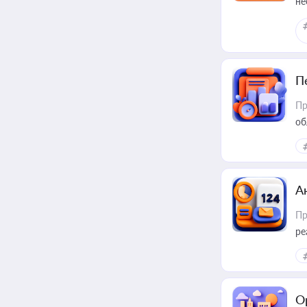
не
П
Пр
об
А
Пр
ре
О