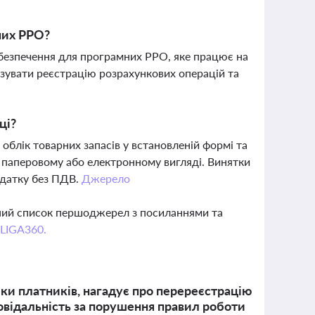
них РРО?
безпечення для програмних РРО, яке працює на
изувати реєстрацію розрахункових операцій та
ці?
облік товарних запасів у встановленій формі та
 в паперовому або електронному вигляді. Винятки
одатку без ПДВ.
Джерело
вний список першоджерел з посиланнями та
 LIGA360.
ки платників, нагадує про перереєстрацію
овідальність за порушення правил роботи