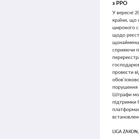
з РРО
У вересні 2
країни, що 
широкого с
щодо реєст
щонайменше
сприяючи п
перереєстра
господарюв
провести ві
обов’язков
порушення 
Штрафи можу
підтримки 
платформах
встановлено
LIGA ZAKON