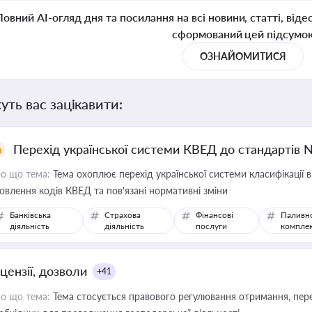
Повний AI-огляд дня та посилання на всі новини, статті, віде
сформований цей підсумо
ОЗНАЙОМИТИСЯ
уть вас зацікавити:
Перехід української системи КВЕД до стандартів 
о що тема:
Тема охоплює перехід української системи класифікації в
овлення кодів КВЕД та пов'язані нормативні зміни
Банківська
Страхова
Фінансові
Паливн
діяльність
діяльність
послуги
компле
цензії, дозволи
+41
о що тема:
Тема стосується правового регулювання отримання, пере