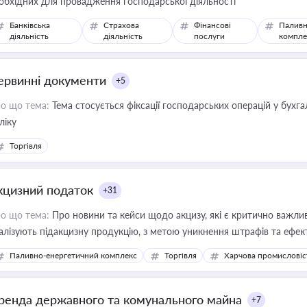
обхідних для провадження господарської діяльності
Банківська
Страхова
Фінансові
Паливн
діяльність
діяльність
послуги
компле
ервинні документи
+5
о що тема:
Тема стосується фіксації господарських операцій у бухг
ліку
Торгівля
кцизний податок
+31
о що тема:
Про новини та кейси щодо акцизу, які є критично важли
алізують підакцизну продукцію, з метою уникнення штрафів та ефек
Паливно-енергетичний комплекс
Торгівля
Харчова промисловіс
ренда державного та комунального майна
+7