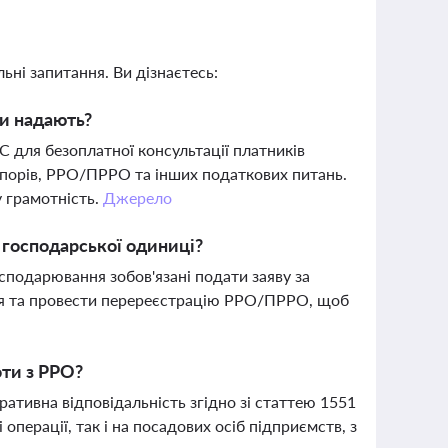
ьні запитання. Ви дізнаєтесь:
ни надають?
 для безоплатної консультації платників
 спорів, РРО/ПРРО та інших податкових питань.
 грамотність.
Джерело
 господарської одиниці?
господарювання зобов'язані подати заяву за
я та провести перереєстрацію РРО/ПРРО, щоб
оти з РРО?
тивна відповідальність згідно зі статтею 1551
перації, так і на посадових осіб підприємств, з