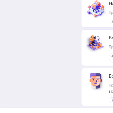
Н
Пр
В
Пр
Б
Пр
ва