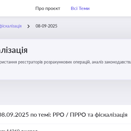
Про проєкт
Всі Теми
іскалізація
08-09-2025
лізація
08.09.2025 по темі: РРО / ПРРО та фіскалізація
но:
14260 джерел