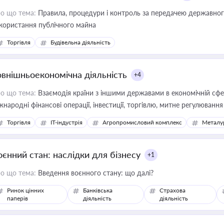
о що тема:
Правила, процедури і контроль за передачею державног
користання публічного майна
Торгівля
Будівельна діяльність
овнішньоекономічна діяльність
+4
о що тема:
Взаємодія країни з іншими державами в економічній сфері
жнародні фінансові операції, інвестиції, торгівлю, митне регулювання
Торгівля
IT-індустрія
Агропромисловий комплекс
Металу
оєнний стан: наслідки для бізнесу
+1
о що тема:
Введення воєнного стану: що далі?
Ринок цінних
Банківська
Страхова
паперів
діяльність
діяльність