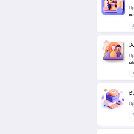
Пр
ви
З
Пр
мі
В
Пр