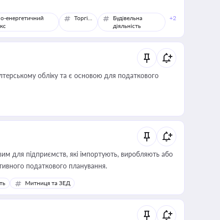
о-енергетичний
Торгівля
Будівельна
+2
кс
діяльність
алтерському обліку та є основою для податкового
вим для підприємств, які імпортують, виробляють або
тивного податкового планування.
ть
Митниця та ЗЕД