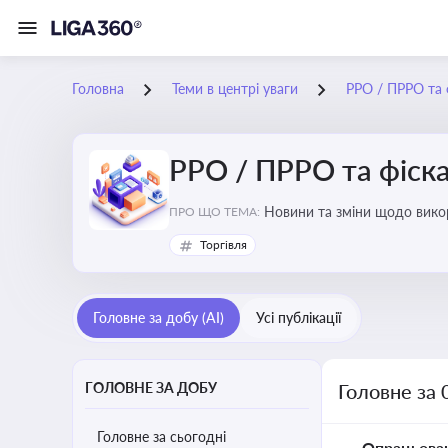
Головна
Теми в центрі уваги
РРО / ПРРО та ф
РРО / ПРРО та фіска
ПРО ЩО ТЕМА:
Торгівля
Головне за добу (AI)
Усі публікації
ГОЛОВНЕ ЗА ДОБУ
Головне за 
Головне за сьогодні
Опрацьова