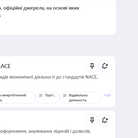
о, офіційні джерела, на основі яких
к
NACE
идів економічної діяльності до стандартів NACE,
о-енергетичний
Торгівля
Будівельна
+10
кс
діяльність
оформлення, анулювання ліцензій і дозволів,