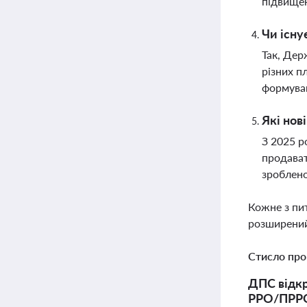
підвищен
Чи існу
Так, Дер
різних п
формуван
Які нов
З 2025 р
продават
зроблено
Кожне з пи
розширений
Стисло про
ДПС відкр
РРО/ПРРО 