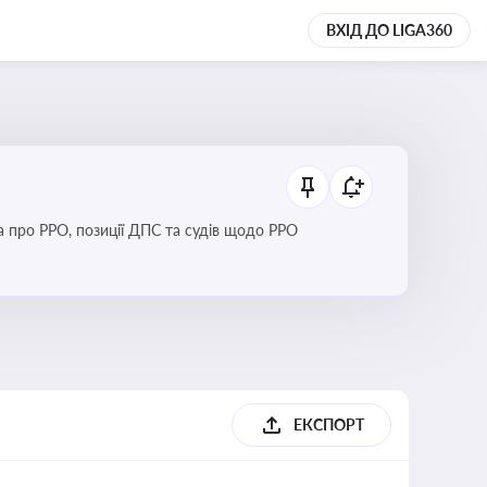
ВХІД ДО LIGA360
Новини та зміни щодо використання реєстраторів розрахункових операцій, аналіз законодавства про РРО, позиції ДПС та судів щодо РРО
ЕКСПОРТ