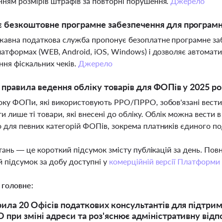
ням розмірів штрафів за повторні порушення.
Джерело
є безкоштовне програмне забезпечення для програм
жавна податкова служба пропонує безоплатне програмне за
латформах (WEB, Android, iOS, Windows) і дозволяє автомат
ня фіскальних чеків.
Джерело
і правила ведення обліку товарів для ФОПів у 2025 ро
оку ФОПи, які використовують РРО/ПРРО, зобов'язані вести 
и лише ті товари, які внесені до обліку. Облік можна вести
 для певних категорій ФОПів, зокрема платників єдиного п
тань — це короткий підсумок змісту публікацій за день. По
 підсумок за добу доступні у
комерційній версії Платформи
 головне:
ила 20 Офісів податкових консультантів для підтрим
при зміні адреси та роз'яснює адміністративну відп