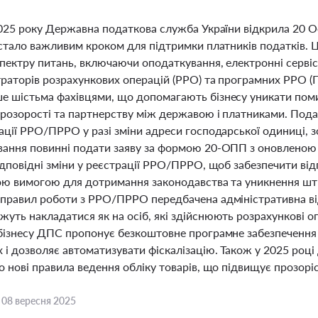
025 року Державна податкова служба України відкрила 20 Оф
стало важливим кроком для підтримки платників податків. Ці
пектру питань, включаючи оподаткування, електронні сервіс
раторів розрахункових операцій (РРО) та програмних РРО 
 шістьма фахівцями, що допомагають бізнесу уникати поми
розорості та партнерству між державою і платниками. Пода
ції РРО/ПРРО у разі зміни адреси господарської одиниці, з
ання повинні подати заяву за формою 20-ОПП з оновленою 
дповідні зміни у реєстрації РРО/ПРРО, щоб забезпечити від
ою вимогою для дотримання законодавства та уникнення штра
правил роботи з РРО/ПРРО передбачена адміністративна від
ть накладатися як на осіб, які здійснюють розрахункові опе
бізнесу ДПС пропонує безкоштовне програмне забезпечення
 і дозволяє автоматизувати фіскалізацію. Також у 2025 ро
 нові правила ведення обліку товарів, що підвищує прозоріс
,
08 вересня 2025