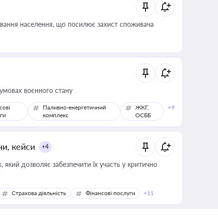
ування населення, що посилює захист споживача
 умовах воєнного стану
сові
Паливно-енергетичний
ЖКГ,
+9
ги
комплекс
ОСББ
ни, кейси
+4
 який дозволяє забезпечити їх участь у критично
Страхова діяльність
Фінансові послуги
+11