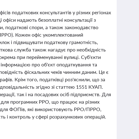
ісів податкових консультантів у різних регіонах
 офіси надають безоплатні консультації з
и, податкові спори, а також законодавство
(ПРРО). Кожен офіс укомплектований
лок і підвищувати податкову грамотність,
ткова служба також нагадує про необхідність
окрема при перейменуванні вулиці. Суб'єкти
інформацією про об'єкт оподаткування та
повідність фіскальних чеків чинним даним. Це є
фів. Крім того, податківці роз'яснили, що за
повідальність згідно зі статтею 1551 КУАП.
рації, так і на посадових осіб підприємств. Для
 для програмних РРО, що працює на різних
ці для ФОПів, які використовують РРО/ПРРО,
ть і контроль у сфері розрахункових операцій.