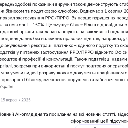
Середньодобові показники виручки також демонструють стаб
між бізнесом та податковою службою. Водночас з 1 серпня 2
правил застосування РРО/ПРРО. За перше порушення передб
 а за повторні – 150%. Це змушує бізнес більш відповідально
Податкові органи також наголошують на важливості подання 
подання даних без належних правових підстав, наприклад,
до анулювання реєстрації платником єдиного податку та ска
одатків у питаннях застосування РРО/ПРРО відкрито Офіси п
зкоштовні професійні консультації. Також податківці нада
ргівлі, зокрема при використанні послуг поштових операторі
им за умови видачі розрахункового документа працівником оп
 прозорості бізнесу, зменшення порушень та забезпечення с
Україні.
,
15 вересня 2025
Повний AI-огляд дня та посилання на всі новини, статті, віде
сформований цей підсумо