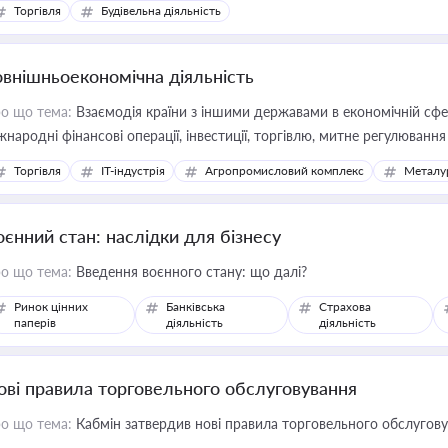
Торгівля
Будівельна діяльність
овнішньоекономічна діяльність
о що тема:
Взаємодія країни з іншими державами в економічній сфері
жнародні фінансові операції, інвестиції, торгівлю, митне регулювання
Торгівля
IT-індустрія
Агропромисловий комплекс
Металу
оєнний стан: наслідки для бізнесу
о що тема:
Введення воєнного стану: що далі?
Ринок цінних
Банківська
Страхова
паперів
діяльність
діяльність
ові правила торговельного обслуговування
о що тема:
Кабмін затвердив нові правила торговельного обслугов