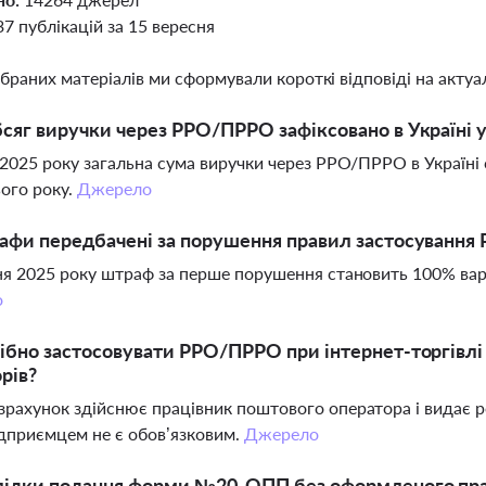
37 публікацій за 15 вересня
ібраних матеріалів ми сформували короткі відповіді на актуал
сяг виручки через РРО/ПРРО зафіксовано в Україні у
 2025 року загальна сума виручки через РРО/ПРРО в Україні 
ього року.
Джерело
афи передбачені за порушення правил застосування 
ня 2025 року штраф за перше порушення становить 100% варто
о
ібно застосовувати РРО/ПРРО при інтернет-торгівлі
рів?
рахунок здійснює працівник поштового оператора і видає 
дприємцем не є обов’язковим.
Джерело
слідки подання форми №20-ОПП без оформленого пр