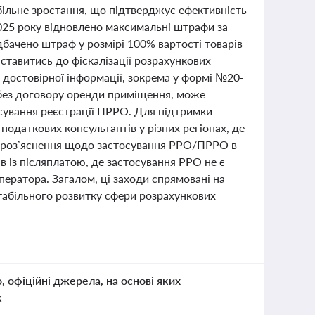
ільне зростання, що підтверджує ефективність
025 року відновлено максимальні штрафи за
ачено штраф у розмірі 100% вартості товарів
 ставитись до фіскалізації розрахункових
достовірної інформації, зокрема у формі №20-
 без договору оренди приміщення, може
сування реєстрації ПРРО. Для підтримки
одаткових консультантів у різних регіонах, де
ли роз’яснення щодо застосування РРО/ПРРО в
в із післяплатою, де застосування РРО не є
ератора. Загалом, ці заходи спрямовані на
табільного розвитку сфери розрахункових
о, офіційні джерела, на основі яких
к