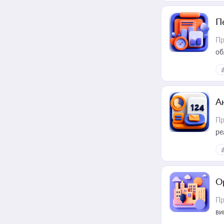
П
Пр
об
А
Пр
ре
О
Пр
ви