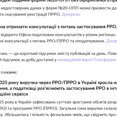
 недостовірних даних у формі №20-ОПП може призвести до 
та скасування реєстрації ПРРО.
Джерело
а отримати консультації з питань застосування РР
і відкрито Офіси податкових консультантів у різних регіона
ні консультації з питань РРО/ПРРО та оподаткування.
Джер
тань — це короткий підсумок змісту публікацій за день. По
 підсумок за добу доступні у
комерційній версії Платформи
 головне:
2025 року виручка через РРО/ПРРО в Україні зросла 
ння, а податківці роз'яснюють застосування РРО в інт
ційні сервіси
25 року в Україні зафіксовано суттєве зростання обсягів роз
РО) та програмні РРО (ПРРО). Загальна сума виручки склала 
у. Збільшилась і кількість фіскальних чеків, що свідчить про 