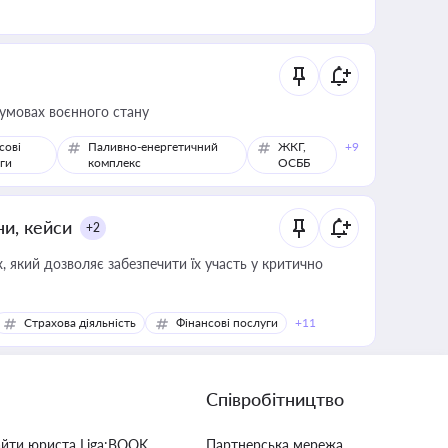
 умовах воєнного стану
сові
Паливно-енергетичний
ЖКГ,
+9
ги
комплекс
ОСББ
ни, кейси
+2
 який дозволяє забезпечити їх участь у критично
Страхова діяльність
Фінансові послуги
+11
Співробітництво
айти юриста Liga:BOOK
Партнерська мережа