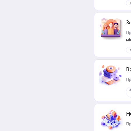
З
Пр
мі
В
Пр
Н
Пр