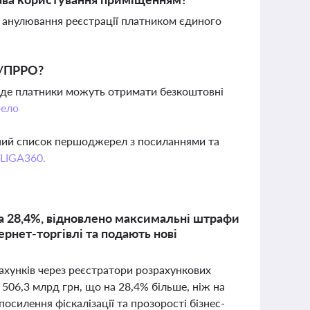
анулювання реєстрації платником єдиного
О/ПРРО?
х, де платники можуть отримати безкоштовні
ело
вний список першоджерел з посиланнями та
 LIGA360.
на 28,4%, відновлено максимальні штрафи
ернет-торгівлі та подають нові
рахунків через реєстратори розрахункових
506,3 млрд грн, що на 28,4% більше, ніж на
посилення фіскалізації та прозорості бізнес-