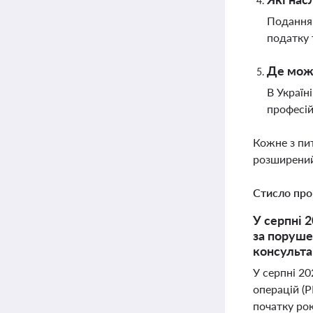
Подання
податку 
Де можн
В Україн
професій
Кожне з пи
розширений
Стисло про
У серпні 
за поруше
консульта
У серпні 20
операцій (Р
початку рок