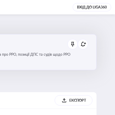
ВХІД ДО LIGA360
Новини та зміни щодо використання реєстраторів розрахункових операцій, аналіз законодавства про РРО, позиції ДПС та судів щодо РРО
ЕКСПОРТ