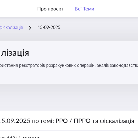
Про проєкт
Всі Теми
іскалізація
15-09-2025
лізація
15.09.2025 по темі: РРО / ПРРО та фіскалізація
но:
14264 джерел