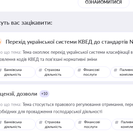
ОЗНАЙОМИТИСЯ
уть вас зацікавити:
Перехід української системи КВЕД до стандартів 
о що тема:
Тема охоплює перехід української системи класифікації в
овлення кодів КВЕД та пов'язані нормативні зміни
Банківська
Страхова
Фінансові
Паливн
діяльність
діяльність
послуги
компле
цензії, дозволи
+10
о що тема:
Тема стосується правового регулювання отримання, пере
обхідних для провадження господарської діяльності
Банківська
Страхова
Фінансові
Паливн
діяльність
діяльність
послуги
компле