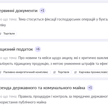
ервинні документи
+1
о що тема:
Тема стосується фіксації господарських операцій у бухг
ліку
Торгівля
кцизний податок
+6
о що тема:
Про новини та кейси щодо акцизу, які є критично важли
алізують підакцизну продукцію, з метою уникнення штрафів та ефек
Паливно-енергетичний комплекс
Торгівля
Харчова промисловіс
ренда державного та комунального майна
+1
о що тема:
Правила, процедури і контроль за передачею державног
користання публічного майна