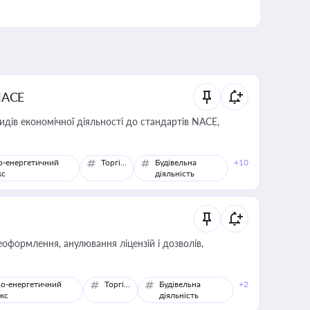
NACE
идів економічної діяльності до стандартів NACE,
о-енергетичний
Торгівля
Будівельна
+10
кс
діяльність
оформлення, анулювання ліцензій і дозволів,
о-енергетичний
Торгівля
Будівельна
+2
кс
діяльність