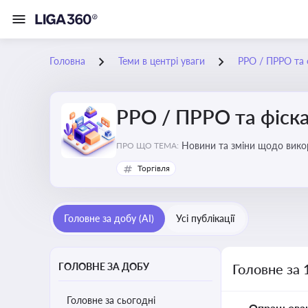
Головна
Теми в центрі уваги
РРО / ПРРО та ф
РРО / ПРРО та фіска
ПРО ЩО ТЕМА:
Торгівля
Головне за добу (AI)
Усі публікації
ГОЛОВНЕ ЗА ДОБУ
Головне за 
Головне за сьогодні
Опрацьова