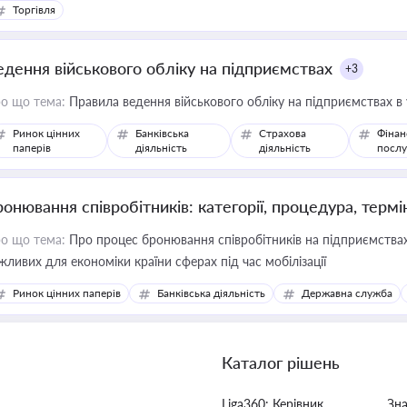
Торгівля
едення військового обліку на підприємствах
+3
о що тема:
Правила ведення військового обліку на підприємствах в
Ринок цінних
Банківська
Страхова
Фінан
паперів
діяльність
діяльність
послу
ронювання співробітників: категорії, процедура, термі
о що тема:
Про процес бронювання співробітників на підприємствах,
жливих для економіки країни сферах під час мобілізації
Ринок цінних паперів
Банківська діяльність
Державна служба
Каталог рішень
Liga360: Керівник
Зн