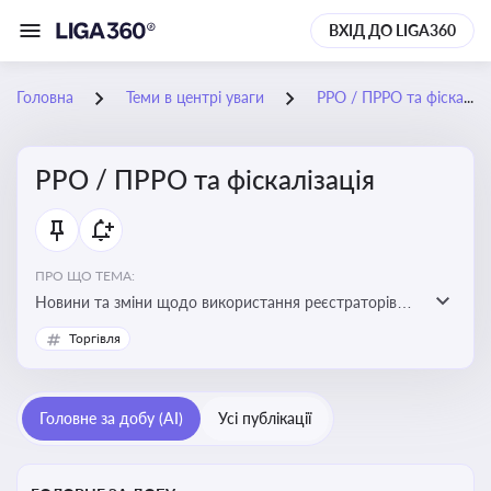
ВХІД ДО LIGA360
Головна
Теми в центрі уваги
РРО / ПРРО та фіскалізація
РРО / ПРРО та фіскалізація
ПРО ЩО ТЕМА:
Новини та зміни щодо використання реєстраторів
розрахункових операцій, аналіз законодавства про
Торгівля
РРО, позиції ДПС та судів щодо РРО
Головне за добу (AI)
Усі публікації