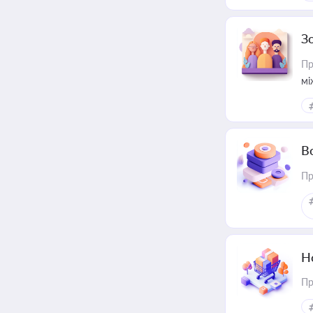
З
Пр
мі
В
Пр
Н
Пр