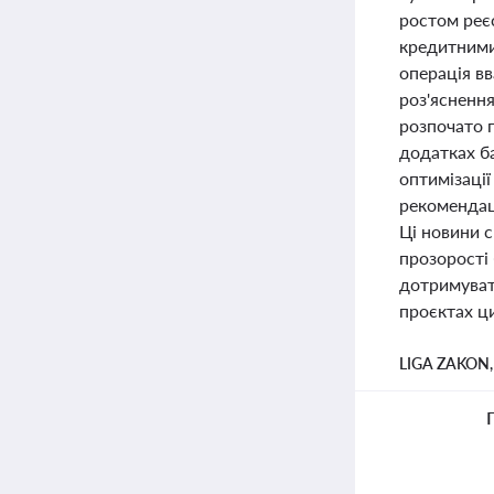
ростом реє
кредитними
операція вв
роз'яснення
розпочато 
додатках б
оптимізації
рекомендац
Ці новини с
прозорості 
дотримуват
проєктах ци
LIGA ZAKON