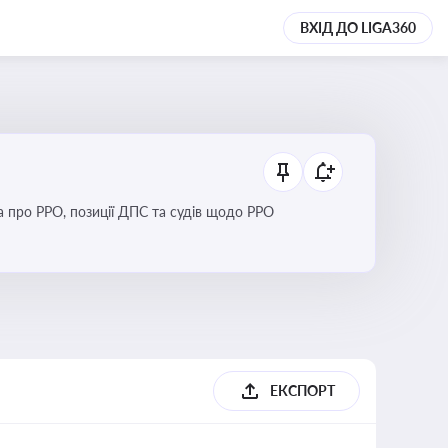
ВХІД ДО LIGA360
Новини та зміни щодо використання реєстраторів розрахункових операцій, аналіз законодавства про РРО, позиції ДПС та судів щодо РРО
ЕКСПОРТ