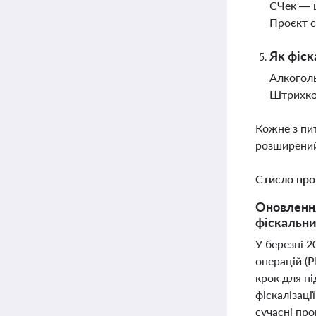
ЄЧек — ц
Проєкт с
Як фіск
Алкоголь
Штрихкод
Кожне з пи
розширений
Стисло про
Оновлення
фіскальни
У березні 
операцій (Р
крок для пі
фіскалізаці
сучасні про