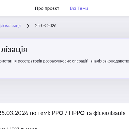
Про проєкт
Всі Теми
іскалізація
25-03-2026
лізація
25.03.2026 по темі: РРО / ПРРО та фіскалізація
но:
14527 джерел