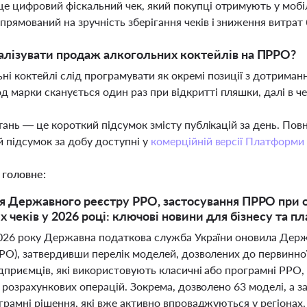
е цифровий фіскальний чек, який покупці отримують у мобіл
прямований на зручність зберігання чеків і зниження витрат 
алізувати продаж алкогольних коктейлів на ПРРО?
ні коктейлі слід програмувати як окремі позиції з дотрима
 марки сканується один раз при відкритті пляшки, далі в ч
тань — це короткий підсумок змісту публікацій за день. По
 підсумок за добу доступні у
комерційній версії Платформи
 головне:
 Державного реєстру РРО, застосування ПРРО при о
х чеків у 2026 році: ключові новини для бізнесу та пл
2026 року Державна податкова служба України оновила Держ
РО), затвердивши перелік моделей, дозволених до первинної
дприємців, які використовують класичні або програмні РРО,
ї розрахункових операцій. Зокрема, дозволено 63 моделі, а 
грамні рішення, які вже активно впроваджуються у регіонах, 