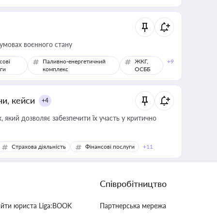
 умовах воєнного стану
сові
Паливно-енергетичний
ЖКГ,
+9
ги
комплекс
ОСББ
ни, кейси
+4
 який дозволяє забезпечити їх участь у критично
Страхова діяльність
Фінансові послуги
+11
Співробітництво
айти юриста Liga:BOOK
Партнерська мережа