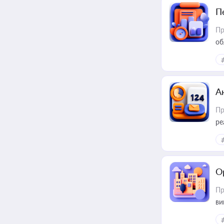
П
Пр
об
А
Пр
ре
О
Пр
ви