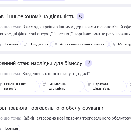
овнішньоекономічна діяльність
+6
о що тема:
Взаємодія країни з іншими державами в економічній сфері
жнародні фінансові операції, інвестиції, торгівлю, митне регулювання
Торгівля
IT-індустрія
Агропромисловий комплекс
Металу
оєнний стан: наслідки для бізнесу
+3
о що тема:
Введення воєнного стану: що далі?
Ринок цінних
Банківська
Страхова
паперів
діяльність
діяльність
ові правила торговельного обслуговування
о що тема:
Кабмін затвердив нові правила торговельного обслугов
Торгівля