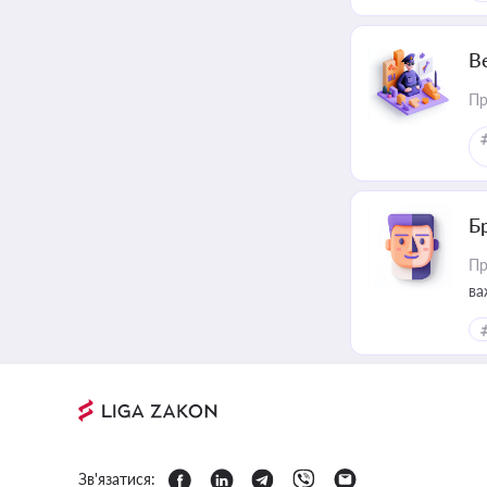
В
Пр
Б
Пр
ва
Зв'язатися: