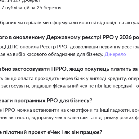
17 публікацій за 25 березня
ібраних матеріалів ми сформували короткі відповіді на актуал
го в оновленому Державному реєстрі РРО у 2026 ро
оці ДПС оновила Реєстр РРО, дозволивши первинну реєстр
ає на вибір касового обладнання для бізнесу.
Джерело
ібно застосовувати ПРРО, якщо покупець платить за
іть якщо оплата проходить через банк у вигляді кредиту, оп
 застосувати, видавши фіскальний чек не пізніше передачі т
еваги програмних РРО для бізнесу?
і РРО можна встановити на смартфони та інші гаджети, вон
ня звітності, відправку чеків клієнтам та підтримку різних 
 пілотний проєкт єЧек і як він працює?