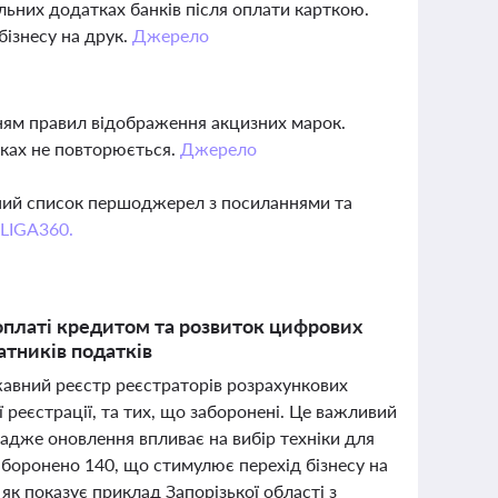
ьних додатках банків після оплати карткою.
бізнесу на друк.
Джерело
нням правил відображення акцизних марок.
еках не повторюється.
Джерело
вний список першоджерел з посиланнями та
 LIGA360.
платі кредитом та розвиток цифрових
атників податків
авний реєстр реєстраторів розрахункових
 реєстрації, та тих, що заборонені. Це важливий
 адже оновлення впливає на вибір техніки для
заборонено 140, що стимулює перехід бізнесу на
як показує приклад Запорізької області з