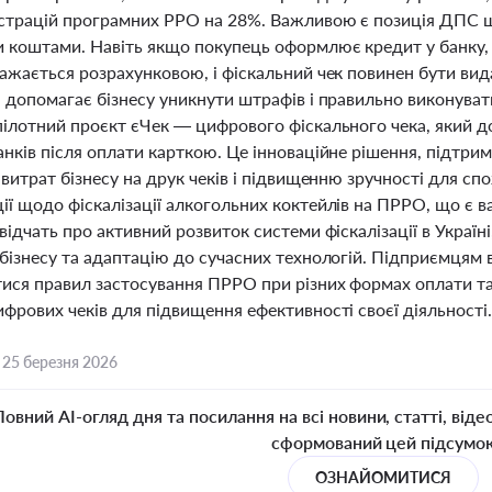
страцій програмних РРО на 28%. Важливою є позиція ДПС щ
 коштами. Навіть якщо покупець оформлює кредит у банку,
ажається розрахунковою, і фіскальний чек повинен бути вид
 допомагає бізнесу уникнути штрафів і правильно виконуват
пілотний проєкт єЧек — цифрового фіскального чека, який д
анків після оплати карткою. Це інноваційне рішення, підтр
 витрат бізнесу на друк чеків і підвищенню зручності для сп
ії щодо фіскалізації алкогольних коктейлів на ПРРО, що є 
відчать про активний розвиток системи фіскалізації в Украї
бізнесу та адаптацію до сучасних технологій. Підприємцям 
ися правил застосування ПРРО при різних формах оплати та 
фрових чеків для підвищення ефективності своєї діяльності
,
25 березня 2026
Повний AI-огляд дня та посилання на всі новини, статті, віде
сформований цей підсумо
ОЗНАЙОМИТИСЯ