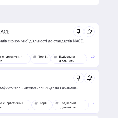
NACE
идів економічної діяльності до стандартів NACE,
о-енергетичний
Торгівля
Будівельна
+10
кс
діяльність
оформлення, анулювання ліцензій і дозволів,
о-енергетичний
Торгівля
Будівельна
+2
кс
діяльність