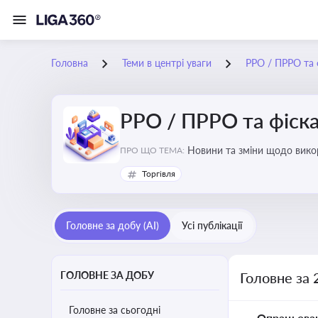
Головна
Теми в центрі уваги
РРО / ПРРО та ф
РРО / ПРРО та фіска
ПРО ЩО ТЕМА:
Торгівля
Головне за добу (AI)
Усі публікації
ГОЛОВНЕ ЗА ДОБУ
Головне за 
Головне за сьогодні
Опрацьова