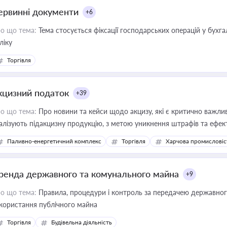
ервинні документи
+6
о що тема:
Тема стосується фіксації господарських операцій у бухг
ліку
Торгівля
кцизний податок
+39
о що тема:
Про новини та кейси щодо акцизу, які є критично важли
алізують підакцизну продукцію, з метою уникнення штрафів та ефек
Паливно-енергетичний комплекс
Торгівля
Харчова промисловіс
ренда державного та комунального майна
+9
о що тема:
Правила, процедури і контроль за передачею державног
користання публічного майна
Торгівля
Будівельна діяльність