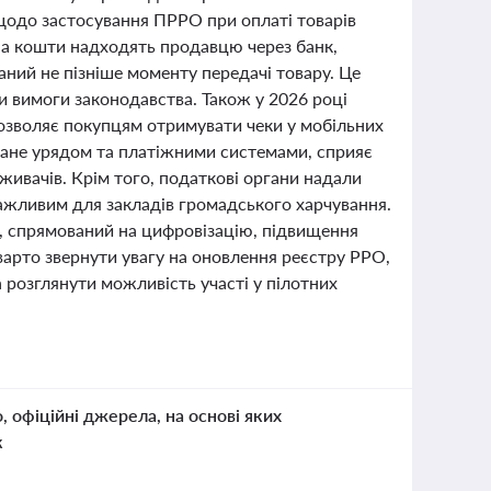
одо застосування ПРРО при оплаті товарів
 а кошти надходять продавцю через банк,
аний не пізніше моменту передачі товару. Це
и вимоги законодавства. Також у 2026 році
озволяє покупцям отримувати чеки у мобільних
имане урядом та платіжними системами, сприяє
оживачів. Крім того, податкові органи надали
важливим для закладів громадського харчування.
ні, спрямований на цифровізацію, підвищення
варто звернути увагу на оновлення реєстру РРО,
розглянути можливість участі у пілотних
.
о, офіційні джерела, на основі яких
к