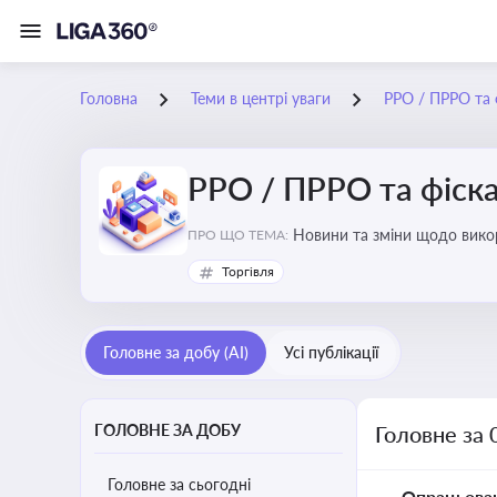
Головна
Теми в центрі уваги
РРО / ПРРО та ф
РРО / ПРРО та фіска
ПРО ЩО ТЕМА:
Торгівля
Головне за добу (AI)
Усі публікації
ГОЛОВНЕ ЗА ДОБУ
Головне за 
Головне за сьогодні
Опрацьова