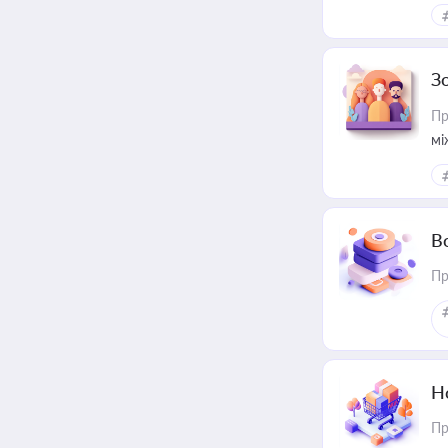
З
Пр
мі
В
Пр
Н
Пр