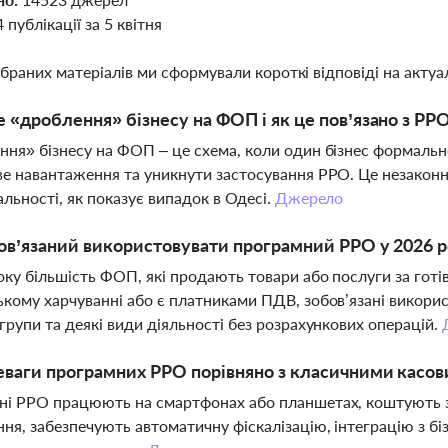
4 публікації за 5 квітня
ібраних матеріалів ми сформували короткі відповіді на актуал
 «дроблення» бізнесу на ФОП і як це пов’язано з РР
ня» бізнесу на ФОП – це схема, коли один бізнес формальн
е навантаження та уникнути застосування РРО. Це незаконн
альності, як показує випадок в Одесі.
Джерело
ов’язаний використовувати програмний РРО у 2026 р
оку більшість ФОП, які продають товари або послуги за готів
кому харчуванні або є платниками ПДВ, зобов’язані викори
групи та деякі види діяльності без розрахункових операцій.
еваги програмних РРО порівняно з класичними касо
ні РРО працюють на смартфонах або планшетах, коштують з
ня, забезпечують автоматичну фіскалізацію, інтеграцію з біз