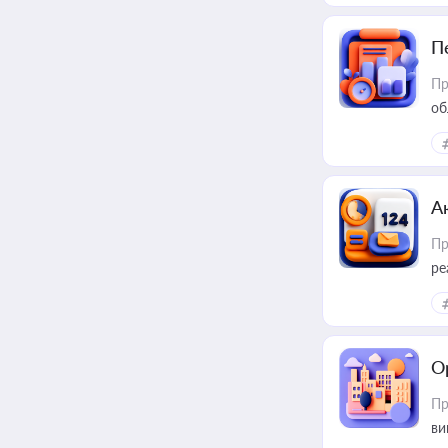
П
Пр
об
А
Пр
ре
О
Пр
ви