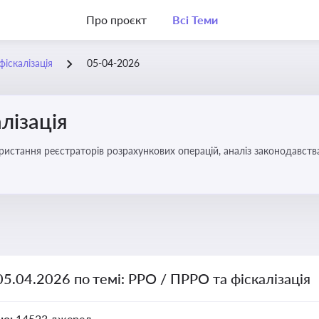
Про проєкт
Всі Теми
іскалізація
05-04-2026
лізація
05.04.2026 по темі: РРО / ПРРО та фіскалізація
но:
14523 джерел