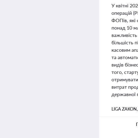
У квітні 20
операцій (Р
ФОПів, які
понад 10 м
важливість
більшість 
касовим ап
та автомати
видів бізне
того, стар
отримувати 
витрат прод
державної п
LIGA ZAKON