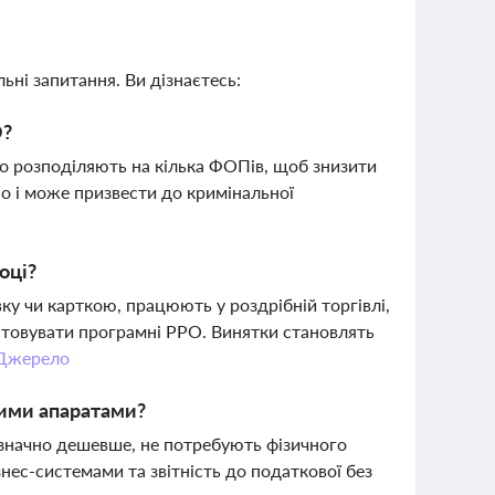
ьні запитання. Ви дізнаєтесь:
О?
о розподіляють на кілька ФОПів, щоб знизити
о і може призвести до кримінальної
оці?
ку чи карткою, працюють у роздрібній торгівлі,
стовувати програмні РРО. Винятки становлять
Джерело
вими апаратами?
начно дешевше, не потребують фізичного
нес-системами та звітність до податкової без