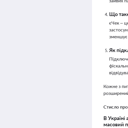
зайвих п
Що таке
єЧек – ц
застосун
зменшує 
Як підк
Підключе
фіскальн
відвідув
Кожне з пи
розширений
Стисло про
В Україні
масовий п