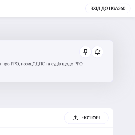
ВХІД ДО LIGA360
Новини та зміни щодо використання реєстраторів розрахункових операцій, аналіз законодавства про РРО, позиції ДПС та судів щодо РРО
ЕКСПОРТ