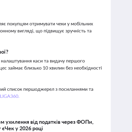
ляє покупцям отримувати чеки у мобільних
ронному вигляді, що підвищує зручність та
вої?
 налаштування каси та видачу першого
оцес займає близько 10 хвилин без необхідності
вний список першоджерел з посиланнями та
 LIGA360.
хем ухилення від податків через ФОПи,
 єЧек у 2026 році