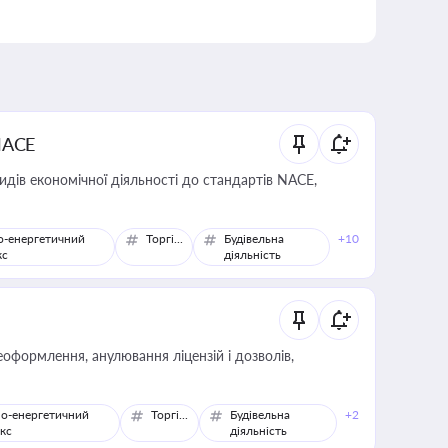
NACE
идів економічної діяльності до стандартів NACE,
о-енергетичний
Торгівля
Будівельна
+10
кс
діяльність
оформлення, анулювання ліцензій і дозволів,
о-енергетичний
Торгівля
Будівельна
+2
кс
діяльність