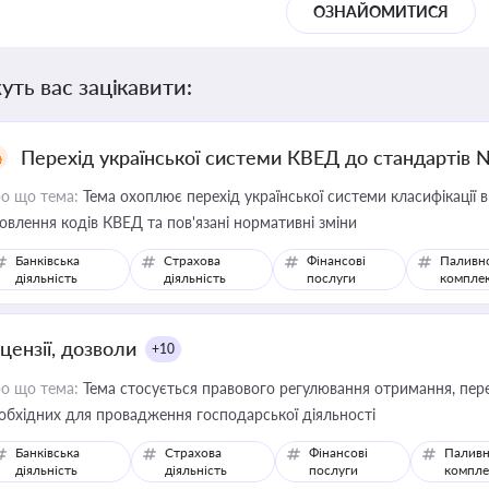
ОЗНАЙОМИТИСЯ
уть вас зацікавити:
Перехід української системи КВЕД до стандартів 
о що тема:
Тема охоплює перехід української системи класифікації в
овлення кодів КВЕД та пов'язані нормативні зміни
Банківська
Страхова
Фінансові
Паливн
діяльність
діяльність
послуги
компле
цензії, дозволи
+10
о що тема:
Тема стосується правового регулювання отримання, пере
обхідних для провадження господарської діяльності
Банківська
Страхова
Фінансові
Паливн
діяльність
діяльність
послуги
компле