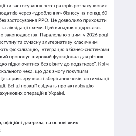
зації та застосування реєстраторів розрахункових
податків через «дроблення» бізнесу на понад 60
 без застосування РРО. Це дозволило приховати
та ліквідації схеми. Цей випадок підкреслює
 законодавства. Паралельно з цим, у 2026 році
оступну та сучасну альтернативу класичним
ть фіскалізацію, інтеграцію з бізнес-системами
 який пропонує широкий функціонал для різних
видко підключитися без візиту до податкової. Крім
скального чека, що дає змогу покупцям
е сприяє зручності зберігання чеків, оптимізації
ї. Всі ці новації свідчать про активізацію
хункових операцій в Україні.
о, офіційні джерела, на основі яких
к