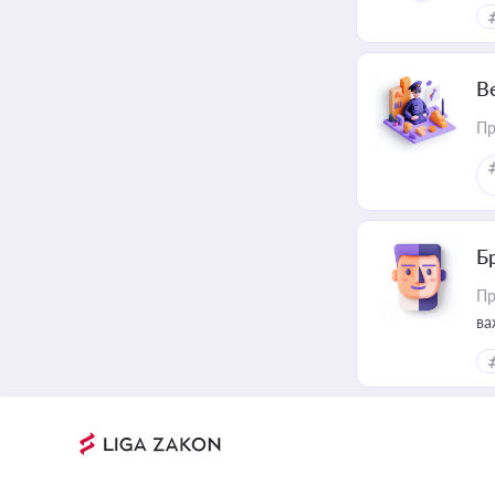
В
Пр
Б
Пр
ва