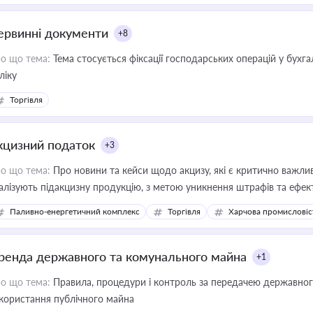
ервинні документи
+8
о що тема:
Тема стосується фіксації господарських операцій у бухг
ліку
Торгівля
кцизний податок
+3
о що тема:
Про новини та кейси щодо акцизу, які є критично важли
алізують підакцизну продукцію, з метою уникнення штрафів та ефек
Паливно-енергетичний комплекс
Торгівля
Харчова промисловіс
ренда державного та комунального майна
+1
о що тема:
Правила, процедури і контроль за передачею державног
користання публічного майна