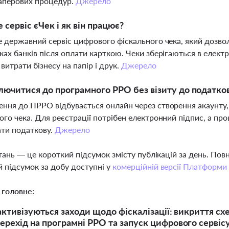
аперових процедур.
Джерело
 сервіс єЧек і як він працює?
е державний сервіс цифрового фіскального чека, який дозво
ках банків після оплати карткою. Чеки зберігаються в елект
витрати бізнесу на папір і друк.
Джерело
лючитися до програмного РРО без візиту до податко
ння до ПРРО відбувається онлайн через створення акаунту,
ого чека. Для реєстрації потрібен електронний підпис, а пр
ати податкову.
Джерело
тань — це короткий підсумок змісту публікацій за день. По
 підсумок за добу доступні у
комерційній версії Платформи
 головне:
 активізуються заходи щодо фіскалізації: викриття с
ерехід на програмні РРО та запуск цифрового сервісу