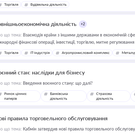
Торгівля
Будівельна діяльність
овнішньоекономічна діяльність
+2
о що тема:
Взаємодія країни з іншими державами в економічній сфері
жнародні фінансові операції, інвестиції, торгівлю, митне регулювання
Торгівля
IT-індустрія
Агропромисловий комплекс
Металу
оєнний стан: наслідки для бізнесу
о що тема:
Введення воєнного стану: що далі?
Ринок цінних
Банківська
Страхова
паперів
діяльність
діяльність
ові правила торговельного обслуговування
о що тема:
Кабмін затвердив нові правила торговельного обслугов