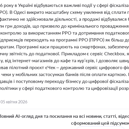
26 року в Україні відбуваються важливі події у сфері фіскалі
РО). В Одесі викрито масштабну схему ухилення від сплати 
 фактично не здійснювали діяльності, а продажі відбувалися
лн грн доходів, що призвело до кримінального провадження 
 контролю за використанням РРО та дотримання податкового
підприємців переходять на програмні РРО (ПРРО) як більш д
аратам. Програмні каси працюють на смартфонах, забезпечую
чну звітність до податкової. Прикладом є сервіс Checkbox,
су, від інтернет-магазинів до кафе та кур’єрів, і дозволяє ш
тував пілотний проєкт єЧек – державний сервіс цифрового фі
чеки у мобільних застосунках банків після оплати карткою. Ц
авців і поступовому переходу бізнесу до цифрової фіскалізаці
олітики у сфері податкового контролю та цифровізації розра
,
05 квітня 2026
Повний AI-огляд дня та посилання на всі новини, статті, віде
сформований цей підсумо