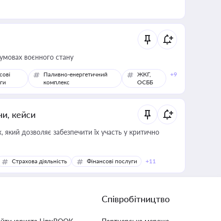
 умовах воєнного стану
сові
Паливно-енергетичний
ЖКГ,
+9
ги
комплекс
ОСББ
ни, кейси
 який дозволяє забезпечити їх участь у критично
Страхова діяльність
Фінансові послуги
+11
Співробітництво