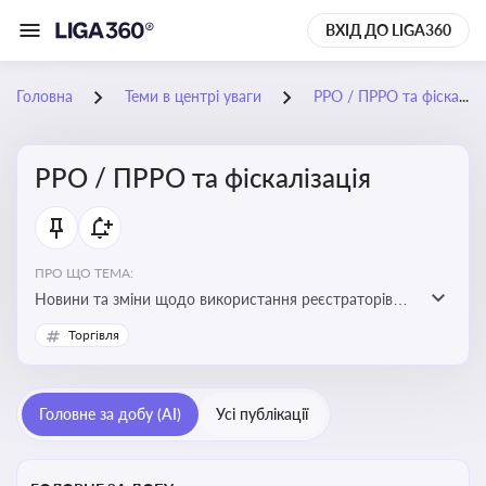
ВХІД ДО LIGA360
Головна
Теми в центрі уваги
РРО / ПРРО та фіскалізація
РРО / ПРРО та фіскалізація
ПРО ЩО ТЕМА:
Новини та зміни щодо використання реєстраторів
розрахункових операцій, аналіз законодавства про
Торгівля
РРО, позиції ДПС та судів щодо РРО
Головне за добу (AI)
Усі публікації