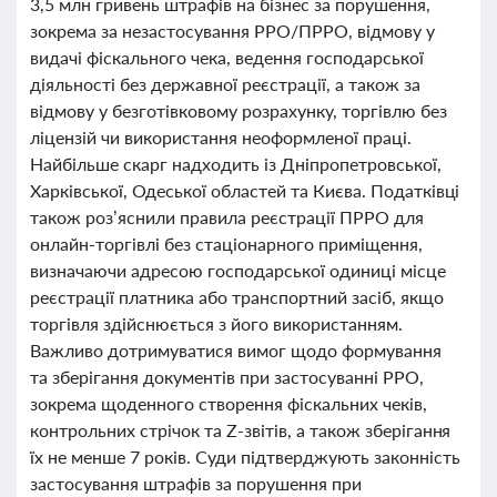
3,5 млн гривень штрафів на бізнес за порушення,
зокрема за незастосування РРО/ПРРО, відмову у
видачі фіскального чека, ведення господарської
діяльності без державної реєстрації, а також за
відмову у безготівковому розрахунку, торгівлю без
ліцензій чи використання неоформленої праці.
Найбільше скарг надходить із Дніпропетровської,
Харківської, Одеської областей та Києва. Податківці
також роз’яснили правила реєстрації ПРРО для
онлайн-торгівлі без стаціонарного приміщення,
визначаючи адресою господарської одиниці місце
реєстрації платника або транспортний засіб, якщо
торгівля здійснюється з його використанням.
Важливо дотримуватися вимог щодо формування
та зберігання документів при застосуванні РРО,
зокрема щоденного створення фіскальних чеків,
контрольних стрічок та Z-звітів, а також зберігання
їх не менше 7 років. Суди підтверджують законність
застосування штрафів за порушення при