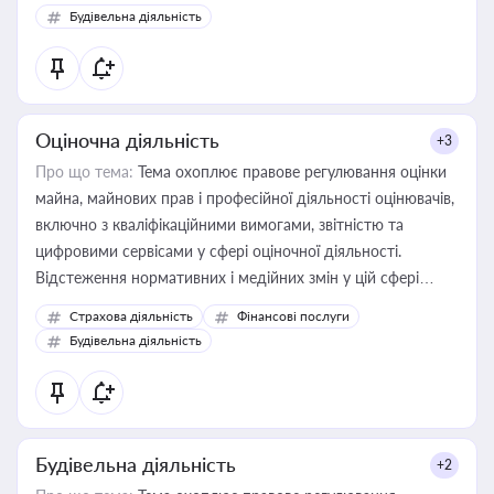
Будівельна діяльність
Оціночна діяльність
+3
Про що тема:
Тема охоплює правове регулювання оцінки
майна, майнових прав і професійної діяльності оцінювачів,
включно з кваліфікаційними вимогами, звітністю та
цифровими сервісами у сфері оціночної діяльності.
Відстеження нормативних і медійних змін у цій сфері
корисне для власника бізнесу, керівника, юриста або
Страхова діяльність
Фінансові послуги
бухгалтера під час оподаткування, приватизації, оренди
Будівельна діяльність
державного майна, корпоративних угод і перевірки
статусу суб'єктів оціночної діяльності
Будівельна діяльність
+2