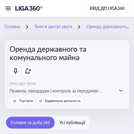
ВХІД ДО LIGA360
Головна
Теми в центрі уваги
Оренда державного та комунального майна
Оренда державного та
комунального майна
ПРО ЩО ТЕМА:
Правила, процедури і контроль за передачею
державного та комунального майна в оренду. Кейси
Торгівля
Будівельна діяльність
використання публічного майна
Головне за добу (AI)
Усі публікації