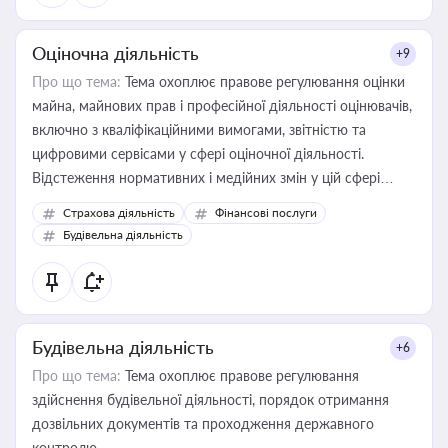
Оціночна діяльність
+9
Про що тема:
Тема охоплює правове регулювання оцінки
майна, майнових прав і професійної діяльності оцінювачів,
включно з кваліфікаційними вимогами, звітністю та
цифровими сервісами у сфері оціночної діяльності.
Відстеження нормативних і медійних змін у цій сфері
корисне для власника бізнесу, керівника, юриста або
Страхова діяльність
Фінансові послуги
бухгалтера під час оподаткування, приватизації, оренди
Будівельна діяльність
державного майна, корпоративних угод і перевірки
статусу суб'єктів оціночної діяльності
Будівельна діяльність
+6
Про що тема:
Тема охоплює правове регулювання
здійснення будівельної діяльності, порядок отримання
дозвільних документів та проходження державного
контролю