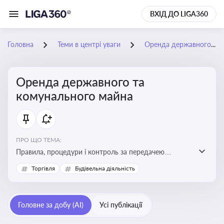
ВХІД ДО LIGA360
Головна
Теми в центрі уваги
Оренда державного та комунального майна
Оренда державного та
комунального майна
ПРО ЩО ТЕМА:
Правила, процедури і контроль за передачею
державного та комунального майна в оренду. Кейси
Торгівля
Будівельна діяльність
використання публічного майна
Головне за добу (AI)
Усі публікації