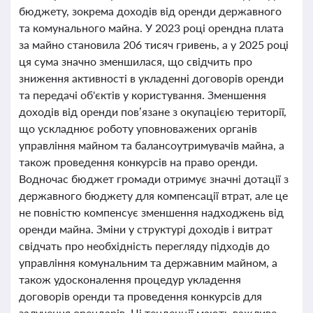
бюджету, зокрема доходів від оренди державного
та комунального майна. У 2023 році орендна плата
за майно становила 206 тисяч гривень, а у 2025 році
ця сума значно зменшилася, що свідчить про
зниження активності в укладенні договорів оренди
та передачі об'єктів у користування. Зменшення
доходів від оренди пов’язане з окупацією території,
що ускладнює роботу уповноважених органів
управління майном та балансоутримувачів майна, а
також проведення конкурсів на право оренди.
Водночас бюджет громади отримує значні дотації з
державного бюджету для компенсації втрат, але це
не повністю компенсує зменшення надходжень від
оренди майна. Зміни у структурі доходів і витрат
свідчать про необхідність перегляду підходів до
управління комунальним та державним майном, а
також удосконалення процедур укладення
договорів оренди та проведення конкурсів для
залучення орендарів. Ці тенденції мають важливе