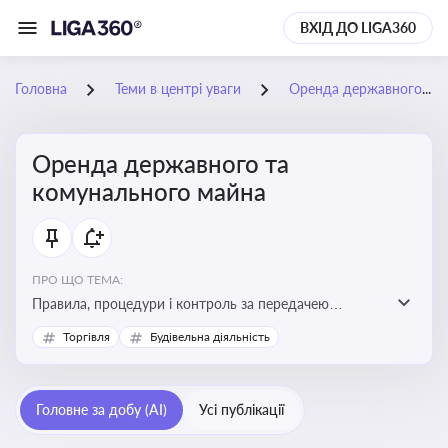
ВХІД ДО LIGA360
Головна
Теми в центрі уваги
Оренда державного та комунального майна
Оренда державного та
комунального майна
ПРО ЩО ТЕМА:
Правила, процедури і контроль за передачею
державного та комунального майна в оренду. Кейси
Торгівля
Будівельна діяльність
використання публічного майна
Головне за добу (AI)
Усі публікації