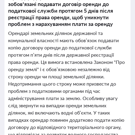
зобов’язані подавати договір оренди до
податкової служби протягом 5 днів після
реєстрації права оренди, щоб уникнути
проблем з нарахуванням плати за оренду
Орендарі земельних ділянок державної та
комунальної власності мають обов’язок подавати
копію договору оренди до податкової служби
протягом п’яти днів після державної реєстрації
права оренди. Ця вимога встановлена Законом "Про
оренду землі" і є обов’язковою незалежно від
строку оренди чи площі земельної ділянки.
Недотримання цього строку може призвести до
проблем з податковими органами під час
адміністрування плати за землю. Особливу увагу
слід звернути на випадки оренди земельних
ділянок, які включають водні об’єкти. У таких
випадках орендар повинен додатково подати копію
договору до відповідного територіального органу,
що відповідає за розвиток водного господарства.