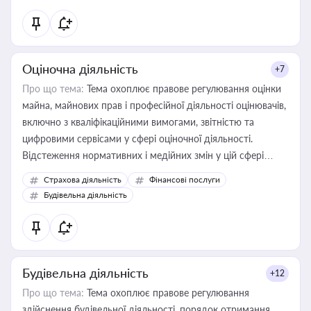
Оціночна діяльність
+7
Про що тема:
Тема охоплює правове регулювання оцінки
майна, майнових прав і професійної діяльності оцінювачів,
включно з кваліфікаційними вимогами, звітністю та
цифровими сервісами у сфері оціночної діяльності.
Відстеження нормативних і медійних змін у цій сфері
корисне для власника бізнесу, керівника, юриста або
Страхова діяльність
Фінансові послуги
бухгалтера під час оподаткування, приватизації, оренди
Будівельна діяльність
державного майна, корпоративних угод і перевірки
статусу суб'єктів оціночної діяльності
Будівельна діяльність
+12
Про що тема:
Тема охоплює правове регулювання
здійснення будівельної діяльності, порядок отримання