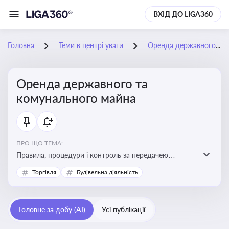
ВХІД ДО LIGA360
Головна
Теми в центрі уваги
Оренда державного та комунального майна
Оренда державного та
комунального майна
ПРО ЩО ТЕМА:
Правила, процедури і контроль за передачею
державного та комунального майна в оренду. Кейси
Торгівля
Будівельна діяльність
використання публічного майна
Головне за добу (AI)
Усі публікації