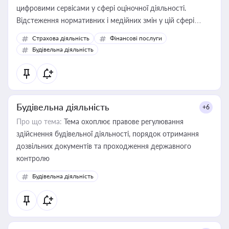
цифровими сервісами у сфері оціночної діяльності.
Відстеження нормативних і медійних змін у цій сфері
корисне для власника бізнесу, керівника, юриста або
Страхова діяльність
Фінансові послуги
бухгалтера під час оподаткування, приватизації, оренди
Будівельна діяльність
державного майна, корпоративних угод і перевірки
статусу суб'єктів оціночної діяльності
Будівельна діяльність
+6
Про що тема:
Тема охоплює правове регулювання
здійснення будівельної діяльності, порядок отримання
дозвільних документів та проходження державного
контролю
Будівельна діяльність