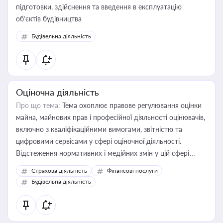
підготовки, здійснення та введення в експлуатацію
об’єктів будівництва
Будівельна діяльність
Оціночна діяльність
Про що тема:
Тема охоплює правове регулювання оцінки
майна, майнових прав і професійної діяльності оцінювачів,
включно з кваліфікаційними вимогами, звітністю та
цифровими сервісами у сфері оціночної діяльності.
Відстеження нормативних і медійних змін у цій сфері
корисне для власника бізнесу, керівника, юриста або
Страхова діяльність
Фінансові послуги
бухгалтера під час оподаткування, приватизації, оренди
Будівельна діяльність
державного майна, корпоративних угод і перевірки
статусу суб'єктів оціночної діяльності