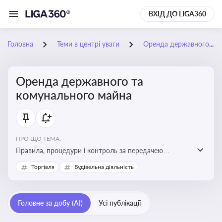
ВХІД ДО LIGA360
Головна
Теми в центрі уваги
Оренда державного та комунального майна
Оренда державного та
комунального майна
ПРО ЩО ТЕМА:
Правила, процедури і контроль за передачею
державного та комунального майна в оренду. Кейси
Торгівля
Будівельна діяльність
використання публічного майна
Головне за добу (AI)
Усі публікації