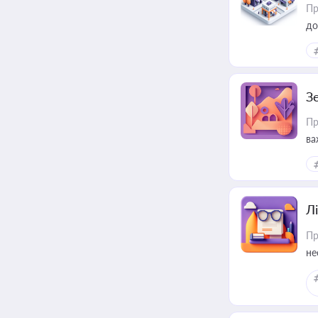
Пр
до
З
Пр
ва
ре
Лі
Пр
не