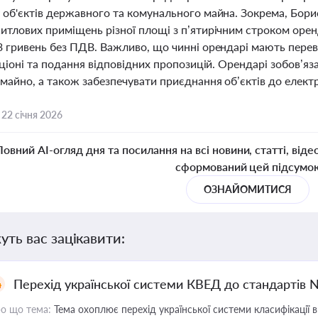
 об'єктів державного та комунального майна. Зокрема, Бори
итлових приміщень різної площі з п’ятирічним строком оренд
3 гривень без ПДВ. Важливо, що чинні орендарі мають пере
кціоні та подання відповідних пропозицій. Орендарі зобов’я
 майно, а також забезпечувати приєднання об’єктів до елек
,
22 січня 2026
Повний AI-огляд дня та посилання на всі новини, статті, віде
сформований цей підсумо
ОЗНАЙОМИТИСЯ
уть вас зацікавити:
Перехід української системи КВЕД до стандартів 
о що тема:
Тема охоплює перехід української системи класифікації в