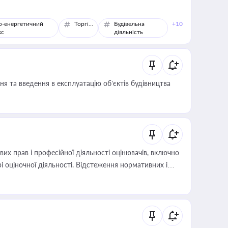
о-енергетичний
Торгівля
Будівельна
+10
кс
діяльність
я та введення в експлуатацію об’єктів будівництва
х прав і професійної діяльності оцінювачів, включно
і оціночної діяльності. Відстеження нормативних і
иста або бухгалтера під час оподаткування,
 статусу суб'єктів оціночної діяльності