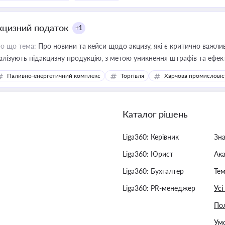
кцизний податок
+1
о що тема:
Про новини та кейси щодо акцизу, які є критично важли
алізують підакцизну продукцію, з метою уникнення штрафів та ефек
Паливно-енергетичний комплекс
Торгівля
Харчова промисловіс
Каталог рішень
Liga360: Керівник
Зн
Liga360: Юрист
Ак
Liga360: Бухгалтер
Тем
Liga360: PR-менеджер
Усі
Пол
Умо