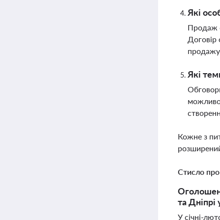
Які осо
Продаж о
Договір 
продажу
Які тем
Обговорю
можливос
створенн
Кожне з пи
розширений
Стисло про
Оголошенн
та Дніпрі 
У січні-лют