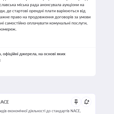
славська міська рада анонсувала аукціони на
и, де стартові орендні плати варіюються від
важне право на продовження договорів за умови
зані самостійно оплачувати комунальні послуги,
тромереж.
о, офіційні джерела, на основі яких
к
NACE
идів економічної діяльності до стандартів NACE,