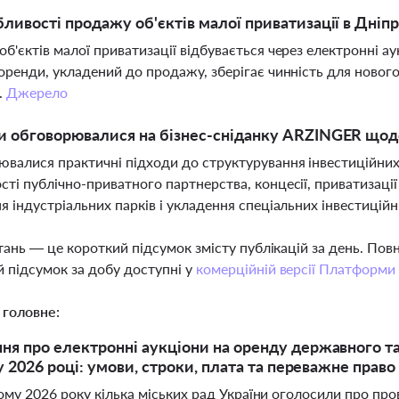
бливості продажу об'єктів малої приватизації в Дніпр
б'єктів малої приватизації відбувається через електронні а
оренди, укладений до продажу, зберігає чинність для новог
.
Джерело
и обговорювалися на бізнес-сніданку ARZINGER що
валися практичні підходи до структурування інвестиційних п
ті публічно-приватного партнерства, концесії, приватизаці
я індустріальних парків і укладення спеціальних інвестицій
тань — це короткий підсумок змісту публікацій за день. По
 підсумок за добу доступні у
комерційній версії Платформи
 головне:
я про електронні аукціони на оренду державного та
у 2026 році: умови, строки, плата та переважне право
ому 2026 року кілька міських рад України оголосили про пр