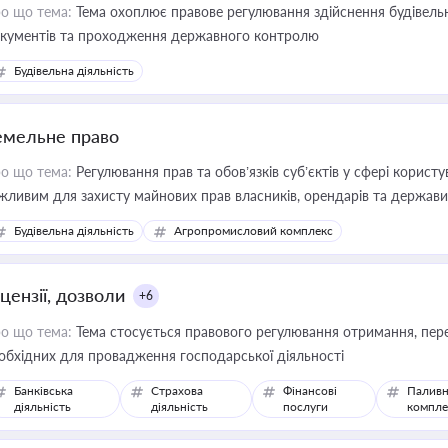
о що тема:
Тема охоплює правове регулювання здійснення будівельн
кументів та проходження державного контролю
Будівельна діяльність
емельне право
о що тема:
Регулювання прав та обов’язків суб’єктів у сфері корист
жливим для захисту майнових прав власників, орендарів та держави
сурсами
Будівельна діяльність
Агропромисловий комплекс
цензії, дозволи
+6
о що тема:
Тема стосується правового регулювання отримання, пере
обхідних для провадження господарської діяльності
Банківська
Страхова
Фінансові
Паливн
діяльність
діяльність
послуги
компле