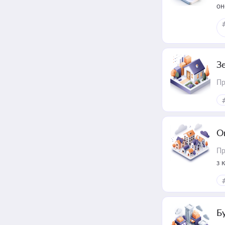
он
З
Пр
О
Пр
з 
ме
пр
Б