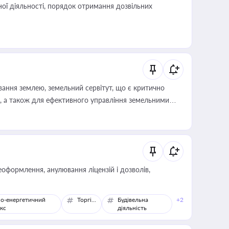
ої діяльності, порядок отримання дозвільних
ування землею, земельний сервітут, що є критично
, а також для ефективного управління земельними
оформлення, анулювання ліцензій і дозволів,
о-енергетичний
Торгівля
Будівельна
+2
кс
діяльність