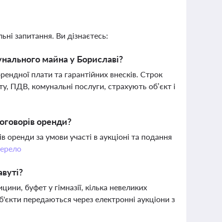
ьні запитання. Ви дізнаєтесь:
унального майна у Бориславі?
рендної плати та гарантійних внесків. Строк
у, ПДВ, комунальні послуги, страхують об’єкт і
оговорів оренди?
 оренди за умови участі в аукціоні та подання
ерело
авуті?
ини, буфет у гімназії, кілька невеликих
б'єкти передаються через електронні аукціони з