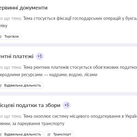
ервинні документи
о що тема:
Тема стосується фіксації господарських операцій у бухг
ліку
Торгівля
ентні платежі
+1
о що тема:
Тема рентних платежів стосується обов’язкових податков
иродними ресурсами — надрами, водою, лісами
Будівельна діяльність
ісцеві податки та збори
+5
о що тема:
Тема охоплює систему місцевого оподаткування в Україні
ділянки, за паркування транспорту
Будівельна діяльність
Транспорт