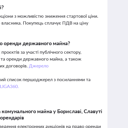
і?
укціони з можливістю зниження стартової ціни.
о власника. Покупець сплачує ПДВ на ціну
до оренди державного майна?
роєктів за участі публічного сектору,
ї та оренди державного майна, а також
них договорів.
Джерело
вний список першоджерел з посиланнями та
 LIGA360.
 комунального майна у Бориславі, Славуті
 орендарів
оведення електронних аукціонів на право оренди