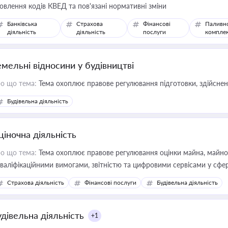
овлення кодів КВЕД та пов'язані нормативні зміни
Банківська
Страхова
Фінансові
Паливн
діяльність
діяльність
послуги
компле
емельні відносини у будівництві
о що тема:
Тема охоплює правове регулювання підготовки, здійсненн
Будівельна діяльність
ціночна діяльність
о що тема:
Тема охоплює правове регулювання оцінки майна, майнови
кваліфікаційними вимогами, звітністю та цифровими сервісами у сфер
дійних змін у цій сфері корисне для власника бізнесу, керівника, юр
Страхова діяльність
Фінансові послуги
Будівельна діяльність
иватизації, оренди державного майна, корпоративних угод і перевірки
удівельна діяльність
+1