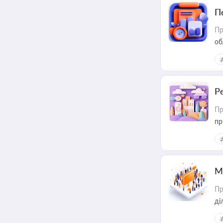
П
Пр
об
Р
Пр
пр
М
Пр