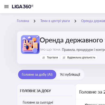
Головна
Теми в центрі уваги
Оренда держав
Оренда державного 
Правила, процедури і конт
ПРО ЩО ТЕМА:
Торгівля
Будівельна діяльність
Головне за добу (AI)
Усі публікації
ГОЛОВНЕ ЗА ДОБУ
Головне за 
Головне за сьогодні
Опрацьова