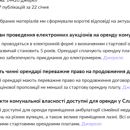
7 публікацій за 22 січня
ібраних матеріалів ми сформували короткі відповіді на актуал
ви проведення електронних аукціонів на оренду ком
 проводяться в електронній формі з визначенням стартової о
азвичай становить 5 років. Орендарі сплачують орендну плат
йно забезпечують приєднання до електромереж.
Джерело
ь чинні орендарі переважне право на продовження д
ні орендарі мають переважне право на продовження договорів
 цінової пропозиції не меншої за стартову орендну плату.
Дж
єкти комунальної власності доступні для оренди у Сл
і доступні для оренди приміщення амбулаторії сімейної медиц
ь на різних вулицях, а також велике приміщення лазні. Всі о
ними стартовими орендними платами.
Джерело