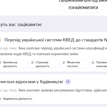
сформований цей підсумо
ОЗНАЙОМИТИСЯ
уть вас зацікавити:
Перехід української системи КВЕД до стандартів 
о що тема:
Тема охоплює перехід української системи класифікації в
овлення кодів КВЕД та пов'язані нормативні зміни
Банківська
Страхова
Фінансові
Паливн
діяльність
діяльність
послуги
компле
емельні відносини у будівництві
+1
о що тема:
Тема охоплює правове регулювання підготовки, здійсненн
Будівельна діяльність