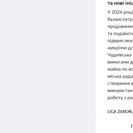
та нові і
У 2026 роц
балансоутр
продовженн
та подават
підкреслює
аукціони дл
Чуднівська
вимогами д
майна по вс
міська рад
створення 
використан
роботу з р
LIGA ZAKON