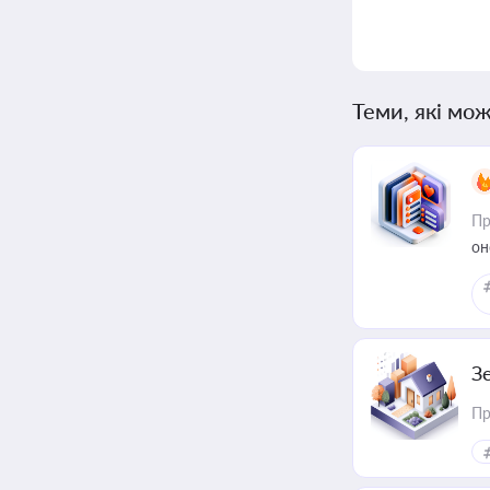
Теми, які мож
Пр
он
З
Пр