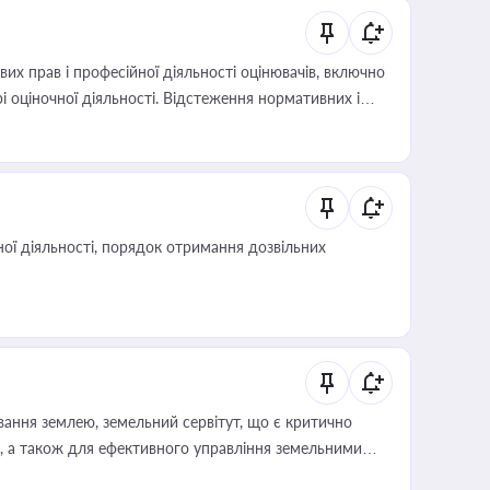
х прав і професійної діяльності оцінювачів, включно
і оціночної діяльності. Відстеження нормативних і
иста або бухгалтера під час оподаткування,
 статусу суб'єктів оціночної діяльності
ої діяльності, порядок отримання дозвільних
ування землею, земельний сервітут, що є критично
, а також для ефективного управління земельними