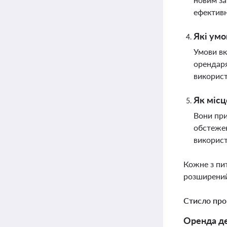
ефективн
Які умо
Умови вк
орендаря
викорис
Як місц
Вони при
обстежен
викорис
Кожне з пи
розширений
Стисло про
Оренда де