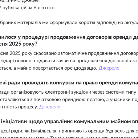
7 публікацій за 6 лютого
ібраних матеріалів ми сформували короткі відповіді на актуал
илося у процедурі продовження договорів оренди д
сня 2025 року?
есня 2025 року скасовано автоматичне продовження договорів
ендарі повинні подавати заяви на продовження договорів з
ться, а майно повертається орендодавцю.
Джерело
еві ради проводять конкурси на право оренди комун
ради організовують електронні аукціони через системи типу
ставляються з початковою орендною платою, а учасники под
ентність процесу.
Джерело
і ініціативи щодо управління комунальним майном в
сцеві ради, як Ізмаїльська, припиняють оренду будівель для 
конодавчим вимогам. Також активно укладають договори ор