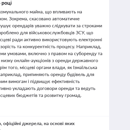
 році
 комунального майна, що впливають на
ном. Зокрема, скасовано автоматичне
мушує орендарів уважно слідкувати за строками
зроблено для військовослужбовців ЗСУ, що
ісцеві ради активно використовують електронні
зорість та конкурентність процесу. Наприклад,
ими умовами, включно з правом на суборенду та
низку онлайн-аукціонів з оренди державного
ім того, місцеві органи влади, як Ізмаїльська
наприклад, припиняють оренду будівель для
чим вимогам і підвищує ефективність
ктивно укладають договори оренди та ведуть
ісцевих бюджетів та розвитку громад.
о, офіційні джерела, на основі яких