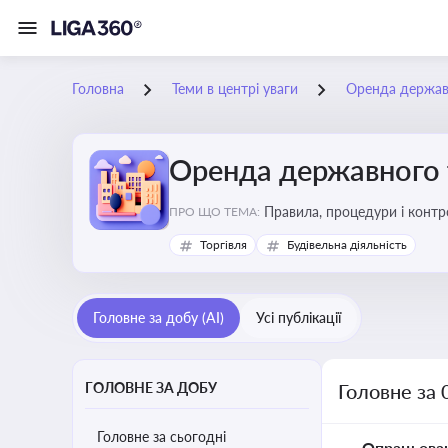
Головна
Теми в центрі уваги
Оренда держав
Оренда державного 
Правила, процедури і конт
ПРО ЩО ТЕМА:
Торгівля
Будівельна діяльність
Головне за добу (AI)
Усі публікації
ГОЛОВНЕ ЗА ДОБУ
Головне за 
Головне за сьогодні
Опрацьова