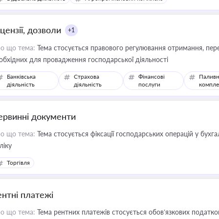
цензії, дозволи
+1
о що тема:
Тема стосується правового регулювання отримання, пере
обхідних для провадження господарської діяльності
Банківська
Страхова
Фінансові
Паливн
діяльність
діяльність
послуги
компле
ервинні документи
о що тема:
Тема стосується фіксації господарських операцій у бухг
ліку
Торгівля
ентні платежі
о що тема:
Тема рентних платежів стосується обов’язкових податков