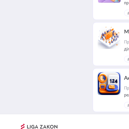
пр
М
Пр
А
Пр
ре