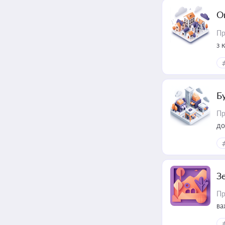
О
Пр
з 
ме
пр
Б
Пр
до
З
Пр
ва
ре