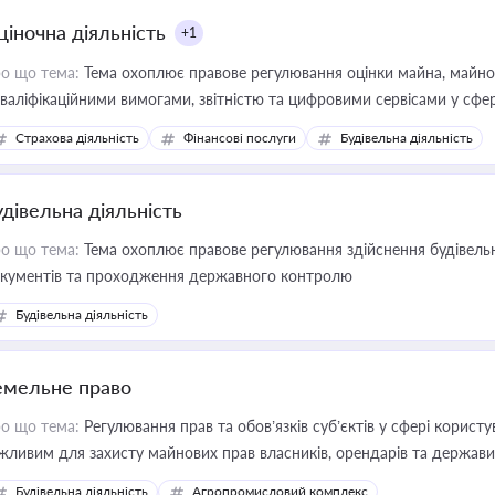
ціночна діяльність
+1
о що тема:
Тема охоплює правове регулювання оцінки майна, майнови
кваліфікаційними вимогами, звітністю та цифровими сервісами у сфер
дійних змін у цій сфері корисне для власника бізнесу, керівника, юр
Страхова діяльність
Фінансові послуги
Будівельна діяльність
иватизації, оренди державного майна, корпоративних угод і перевірки
удівельна діяльність
о що тема:
Тема охоплює правове регулювання здійснення будівельн
кументів та проходження державного контролю
Будівельна діяльність
емельне право
о що тема:
Регулювання прав та обов’язків суб’єктів у сфері корист
жливим для захисту майнових прав власників, орендарів та держави
сурсами
Будівельна діяльність
Агропромисловий комплекс