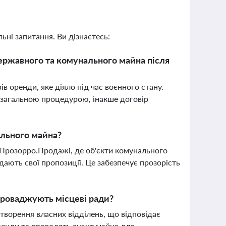
ьні запитання. Ви дізнаєтесь:
ержавного та комунального майна після
 оренди, яке діяло під час воєнного стану.
а загальною процедурою, інакше договір
ального майна?
 Прозорро.Продажі, де об'єкти комунального
ають свої пропозиції. Це забезпечує прозорість
проваджують місцеві ради?
створення власних відділень, що відповідає
енди та проводять аудит майна для