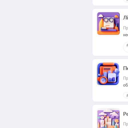
Лі
Пр
не
П
Пр
об
Р
Пр