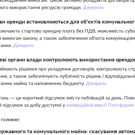
ого використання ресурсів громади.
Джерело
ви оренди встановлюються для об'єктів комунальног
лючають стартову орендну плату без ПДВ, можливість субо
 вимогам закону, а також забезпечення об'єкта комунікація
тання.
Джерело
еві органи влади контролюють використання орендо
ймають рішення про укладення договорів, контролюють стро
ня, а також забезпечують публічність рішень і відповідальн
танню майна та наповненню бюджету.
Джерело
тань — це короткий підсумок змісту публікацій за день. По
 підсумок за добу доступні у
комерційній версії Платформи
 головне:
ржавного та комунального майна: скасування автома