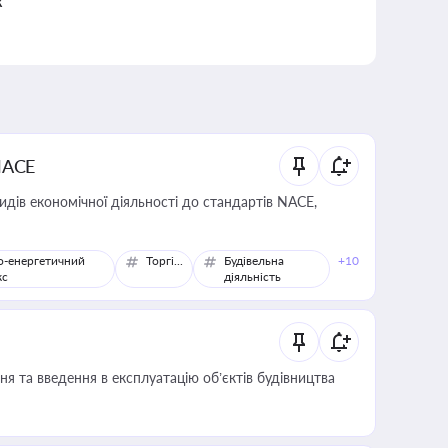
к
NACE
идів економічної діяльності до стандартів NACE,
о-енергетичний
Торгівля
Будівельна
+10
кс
діяльність
я та введення в експлуатацію об’єктів будівництва