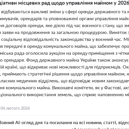
ніціативи місцевих рад щодо управління майном у 2026
і відбуваються важливі зміни у сфері оренди державного та
имувачів, орендарів та уповноважені органи управління май
я договорів оренди, яке діяло під час воєнного стану, що з
и заяви на продовження за загальною процедурою. Виняток 
 соціальну відповідальність законодавства у воєнний час. М
я передачі в оренду комунального майна, що забезпечує про
 міська рада оголосила аукціон на оренду приміщення з чітк
о орендаря. Фонд державного майна України також анонсує 
ій країні, що відкриває нові можливості для підприємців. Окр
а, приймають стратегічні рішення щодо управління майном, 
власних медичних відділень, що відповідає новим законодав
ня комунального майна. Виконавчі комітети, як у Фастові, а
аціонального використання земель, що сприяє наповненню м
,
06 лютого 2026
Повний AI-огляд дня та посилання на всі новини, статті, віде