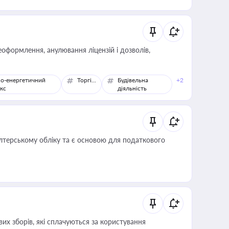
оформлення, анулювання ліцензій і дозволів,
о-енергетичний
Торгівля
Будівельна
+2
кс
діяльність
алтерському обліку та є основою для податкового
их зборів, які сплачуються за користування