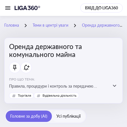
ВХІД ДО LIGA360
Головна
Теми в центрі уваги
Оренда державного та комунального майна
Оренда державного та
комунального майна
ПРО ЩО ТЕМА:
Правила, процедури і контроль за передачею
державного та комунального майна в оренду. Кейси
Торгівля
Будівельна діяльність
використання публічного майна
Головне за добу (AI)
Усі публікації