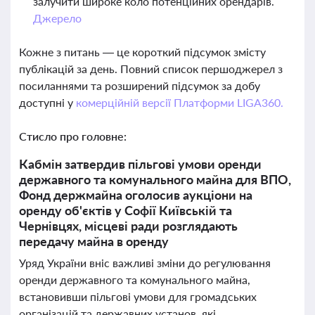
залучити широке коло потенційних орендарів.
Джерело
Кожне з питань — це короткий підсумок змісту
публікацій за день. Повний список першоджерел з
посиланнями та розширений підсумок за добу
доступні у
комерційній версії Платформи LIGA360.
Стисло про головне:
Кабмін затвердив пільгові умови оренди
державного та комунального майна для ВПО,
Фонд держмайна оголосив аукціони на
оренду об'єктів у Софії Київській та
Чернівцях, місцеві ради розглядають
передачу майна в оренду
Уряд України вніс важливі зміни до регулювання
оренди державного та комунального майна,
встановивши пільгові умови для громадських
організацій та державних установ, які