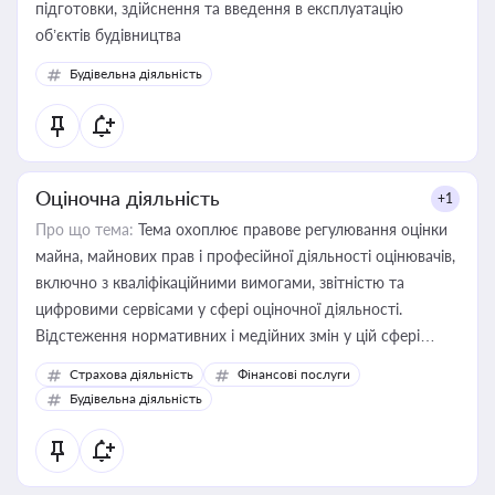
підготовки, здійснення та введення в експлуатацію
об’єктів будівництва
Будівельна діяльність
Оціночна діяльність
+1
Про що тема:
Тема охоплює правове регулювання оцінки
майна, майнових прав і професійної діяльності оцінювачів,
включно з кваліфікаційними вимогами, звітністю та
цифровими сервісами у сфері оціночної діяльності.
Відстеження нормативних і медійних змін у цій сфері
корисне для власника бізнесу, керівника, юриста або
Страхова діяльність
Фінансові послуги
бухгалтера під час оподаткування, приватизації, оренди
Будівельна діяльність
державного майна, корпоративних угод і перевірки
статусу суб'єктів оціночної діяльності