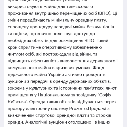
використовують майно для тимчасового
проживання внутрішньо переміщених осіб (ВПО). Ці
зміни передбачають мінімальну орендну плату,
спрощену процедуру передачі майна без аукціонів
та оцінки, що значно полегшує доступ до
необхідних об'єктів для розміщення ВПО. Такий
крок сприятиме оперативному забезпеченню
житлом осіб, які постраждали від війни, та
підвищить ефективність використання державного і
комунального майна в кризових умовах. Фонд
державного майна України активно проводить
аукціони з передачі в оренду державних об'єктів,
зокрема у культурних та історичних пам'ятках, як-от
приміщення у Національному заповіднику "Софія
Київська". Оренда таких об'єктів відбувається через
прозору електронну систему Prozorro.Продажі з
визначенням стартової орендної плати та строків
оренди. Аналогічні аукціони оголошено і в інших