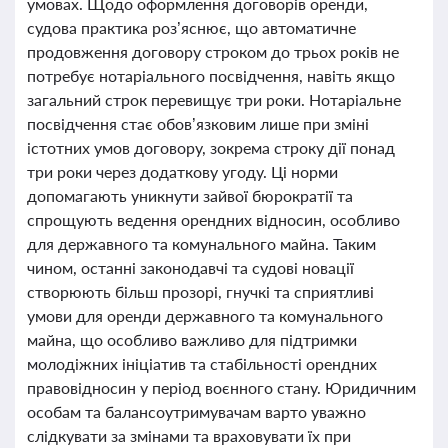
умовах. Щодо оформлення договорів оренди,
судова практика роз’яснює, що автоматичне
продовження договору строком до трьох років не
потребує нотаріального посвідчення, навіть якщо
загальний строк перевищує три роки. Нотаріальне
посвідчення стає обов’язковим лише при зміні
істотних умов договору, зокрема строку дії понад
три роки через додаткову угоду. Ці норми
допомагають уникнути зайвої бюрократії та
спрощують ведення орендних відносин, особливо
для державного та комунального майна. Таким
чином, останні законодавчі та судові новації
створюють більш прозорі, гнучкі та сприятливі
умови для оренди державного та комунального
майна, що особливо важливо для підтримки
молодіжних ініціатив та стабільності орендних
правовідносин у період воєнного стану. Юридичним
особам та балансоутримувачам варто уважно
слідкувати за змінами та враховувати їх при