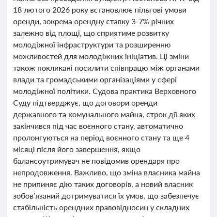
18 лютого 2026 року встановлює пільгові умови
оренди, зокрема орендну ставку 3-7% річних
залежно від площі, що сприятиме розвитку
молодіжної інфраструктури та розширенню
можливостей для молодіжних ініціатив. Ці зміни
також покликані посилити співпрацю між органами
влади та громадськими організаціями у сфері
молодіжної політики. Судова практика Верховного
Суду підтверджує, що договори оренди
державного та комунального майна, строк дії яких
закінчився під час воєнного стану, автоматично
пролонгуються на період воєнного стану та ще 4
місяці після його завершення, якщо
балансоутримувач не повідомив орендаря про
непродовження. Важливо, що зміна власника майна
не припиняє дію таких договорів, а новий власник
зобов’язаний дотримуватися їх умов, що забезпечує
стабільність орендних правовідносин у складних