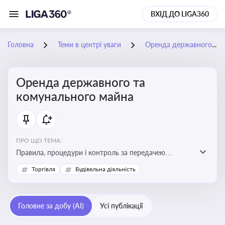
ВХІД ДО LIGA360
Головна
Теми в центрі уваги
Оренда державного та комунального майна
Оренда державного та
комунального майна
ПРО ЩО ТЕМА:
Правила, процедури і контроль за передачею
державного та комунального майна в оренду. Кейси
Торгівля
Будівельна діяльність
використання публічного майна
Головне за добу (AI)
Усі публікації