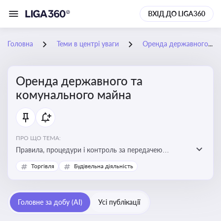
ВХІД ДО LIGA360
Головна
Теми в центрі уваги
Оренда державного та комунального майна
Оренда державного та
комунального майна
ПРО ЩО ТЕМА:
Правила, процедури і контроль за передачею
державного та комунального майна в оренду. Кейси
Торгівля
Будівельна діяльність
використання публічного майна
Головне за добу (AI)
Усі публікації