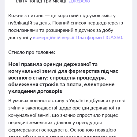
плату понад три місяці.
Джерело
Кожне з питань — це короткий підсумок змісту
публікацій за день. Повний список першоджерел з
посиланнями та розширений підсумок за добу
доступні у
комерційній версії Платформи LIGA360.
Стисло про головне:
Нові правила оренди державної та
комунальної землі для фермерства під час
воєнного стану: спрощена процедура,
обмеження строків та плати, електронне
укладення договорів
В умовах воєнного стану в Україні відбулися суттєві
зміни у законодавстві щодо оренди державної та
комунальної землі, що значно спростило процес
передачі земельних ділянок у оренду для
фермерських господарств. Основною новацією
стало обмеження строку оренди для товарного