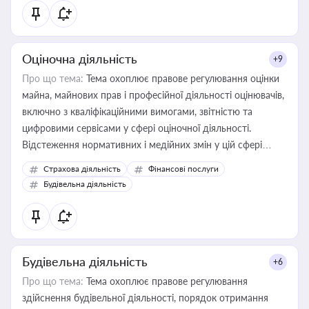
Оціночна діяльність
+9
Про що тема:
Тема охоплює правове регулювання оцінки
майна, майнових прав і професійної діяльності оцінювачів,
включно з кваліфікаційними вимогами, звітністю та
цифровими сервісами у сфері оціночної діяльності.
Відстеження нормативних і медійних змін у цій сфері
корисне для власника бізнесу, керівника, юриста або
Страхова діяльність
Фінансові послуги
бухгалтера під час оподаткування, приватизації, оренди
Будівельна діяльність
державного майна, корпоративних угод і перевірки
статусу суб'єктів оціночної діяльності
Будівельна діяльність
+6
Про що тема:
Тема охоплює правове регулювання
здійснення будівельної діяльності, порядок отримання