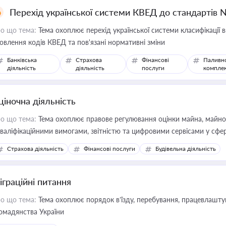
Перехід української системи КВЕД до стандартів 
о що тема:
Тема охоплює перехід української системи класифікації в
овлення кодів КВЕД та пов'язані нормативні зміни
Банківська
Страхова
Фінансові
Паливн
діяльність
діяльність
послуги
компле
ціночна діяльність
о що тема:
Тема охоплює правове регулювання оцінки майна, майнови
кваліфікаційними вимогами, звітністю та цифровими сервісами у сфер
дійних змін у цій сфері корисне для власника бізнесу, керівника, юр
Страхова діяльність
Фінансові послуги
Будівельна діяльність
иватизації, оренди державного майна, корпоративних угод і перевірки
іграційні питання
о що тема:
Тема охоплює порядок в’їзду, перебування, працевлаштув
омадянства України