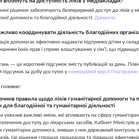
и вплинуть на доступність ліків у медзакладах?
ені рішення забезпечують безперервний доступ до ліків у 
рної допомоги та благодійної діяльності.
Джерело
жливо координувати діяльність благодійних організа
ція допомагає ефективно надавати підтримку дітям у склад
манням їхніх прав і сприяє влаштуванню у сім’ї, що підвищує
тань — це короткий підсумок змісту публікацій за день. По
 підсумок за добу доступні у
комерційній версії Платформи
 головне:
очнив правила щодо ліків гуманітарної допомоги та п
 для благодійної та гуманітарної діяльності
и ухвалив важливі зміни, які впливають на сферу гуманітарно
езпечення доступу до лікарських засобів. Кабінет Міністрів 
к гуманітарна допомога, знявши з них державний контроль я
ачів. Це рішення спрощує процедури та підвищує ефективні