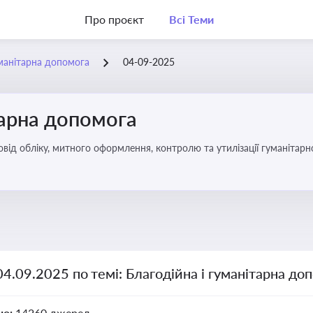
Про проєкт
Всі Теми
уманітарна допомога
04-09-2025
тарна допомога
від обліку, митного оформлення, контролю та утилізації гуманітарн
04.09.2025 по темі: Благодійна і гуманітарна до
но:
14260 джерел