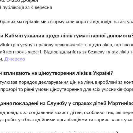
3 публікації за 4 вересня
ібраних матеріалів ми сформували короткі відповіді на актуал
ни Кабмін ухвалив щодо ліків гуманітарної допомоги
Міністрів усунув правову невизначеність щодо ліків, що ввоз
й контроль якості. Відповідальність за безпеку таких ліків
и.
Джерело
и впливають на ціноутворення ліків в Україні?
гулював порядок декларування цін на ліки, вироблені за ко
прозорі та рівні умови ціноутворення для всіх учасників фа
дання покладені на Службу у справах дітей Мартинівс
ідповідає за соціальний захист дітей, особливо тих, які пе
є роботу з благодійними організаціями та сприяє влаштуванн