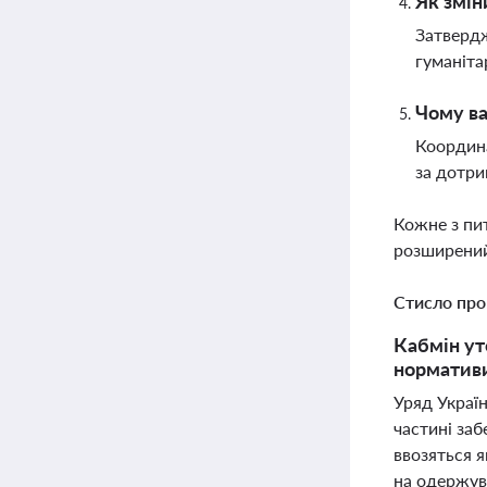
Як змін
Затвердж
гуманіта
Чому ва
Координа
за дотри
Кожне з пи
розширений
Стисло про
Кабмін ут
нормативи
Уряд Україн
частині заб
ввозяться я
на одержув