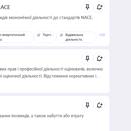
NACE
идів економічної діяльності до стандартів NACE,
о-енергетичний
Торгівля
Будівельна
+10
кс
діяльність
х прав і професійної діяльності оцінювачів, включно
і оціночної діяльності. Відстеження нормативних і
иста або бухгалтера під час оподаткування,
 статусу суб'єктів оціночної діяльності
ання іноземців, а також набуття або втрату