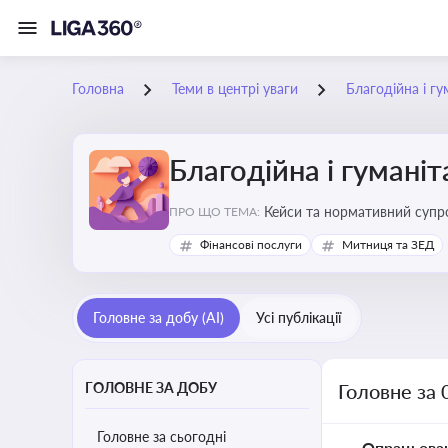
Головна
Теми в центрі уваги
Благодійна і г
Благодійна і гумані
Кейси та нормативний супро
ПРО ЩО ТЕМА:
Фінансові послуги
Митниця та ЗЕД
Головне за добу (AI)
Усі публікації
ГОЛОВНЕ ЗА ДОБУ
Головне за 
Головне за сьогодні
Опрацьова