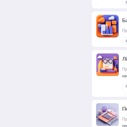
Ба
Пр
Лі
Пр
не
П
Пр
пе