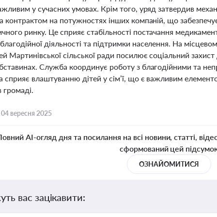
жливим у сучасних умовах. Крім того, уряд затвердив механ
а контрактом на потужностях інших компаній, що забезпечує 
чного ринку. Це сприяє стабільності постачання медикамент
благодійної діяльності та підтримки населення. На місцево
ей Мартинівської сільської ради посилює соціальний захист 
бставинах. Служба координує роботу з благодійними та неп
а сприяє влаштуванню дітей у сім’ї, що є важливим елементо
в громаді.
,
04 вересня 2025
Повний AI-огляд дня та посилання на всі новини, статті, віде
сформований цей підсумо
ОЗНАЙОМИТИСЯ
уть вас зацікавити: