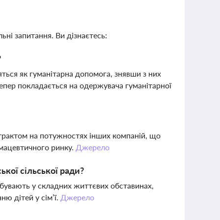
ьні запитання. Ви дізнаєтесь:
?
яться як гуманітарна допомога, знявши з них
 тепер покладається на одержувача гуманітарної
нтрактом на потужностях інших компаній, що
рмацевтичного ринку.
Джерело
ької сільської ради?
ребувають у складних життєвих обставинах,
ю дітей у сім’ї.
Джерело