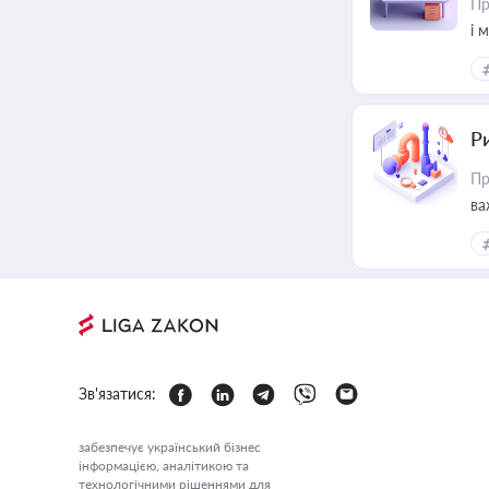
Пр
і 
Ри
Пр
ва
Зв'язатися:
забезпечує український бізнес
інформацією, аналітикою та
технологічними рішеннями для