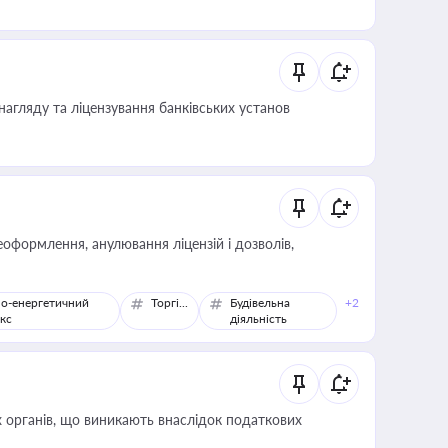
нагляду та ліцензування банківських установ
оформлення, анулювання ліцензій і дозволів,
о-енергетичний
Торгівля
Будівельна
+2
кс
діяльність
 органів, що виникають внаслідок податкових