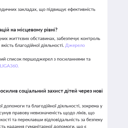
медичних закладах, що підвищує ефективність
цій на місцевому рівні?
них життєвих обставинах, забезпечує контроль
 якість благодійної діяльності.
Джерело
вний список першоджерел з посиланнями та
 LIGA360.
осилив соціальний захист дітей через нові
ї допомоги та благодійної діяльності, зокрема у
усунув правову невизначеність щодо ліків, що
кості та переклавши відповідальність за безпеку
сть надання гуманітарної допомоги, що є