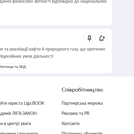
дання фінансової звітності відповідно до національних
 та реалізації нафти й природного газу, що критично
ліцензійних умов діяльності
Митниця та ЗЕД
Співробітництво
айти юриста Liga:BOOK
Партнерська мережа
адемія ЛІГА:ЗАКОН
Реклама та PR
и в центрі уваги
Контакти
 рішення і продукти
Підтримка абонентів