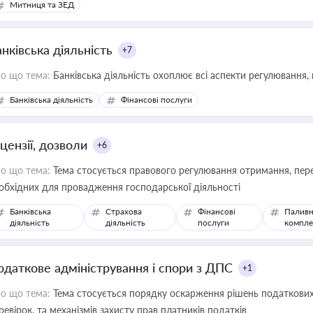
Митниця та ЗЕД
нківська діяльність
+7
о що тема:
Банківська діяльність охоплює всі аспекти регулювання, 
Банківська діяльність
Фінансові послуги
цензії, дозволи
+6
о що тема:
Тема стосується правового регулювання отримання, пере
обхідних для провадження господарської діяльності
Банківська
Страхова
Фінансові
Паливн
діяльність
діяльність
послуги
компле
одаткове адміністрування і спори з ДПС
+1
о що тема:
Тема стосується порядку оскарження рішень податкових
ревірок, та механізмів захисту прав платників податків