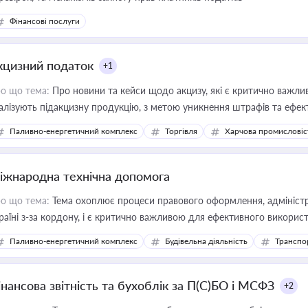
Фінансові послуги
кцизний податок
+1
о що тема:
Про новини та кейси щодо акцизу, які є критично важли
алізують підакцизну продукцію, з метою уникнення штрафів та ефек
Паливно-енергетичний комплекс
Торгівля
Харчова промисловіс
іжнародна технічна допомога
о що тема:
Тема охоплює процеси правового оформлення, адміністр
раїні з-за кордону, і є критично важливою для ефективного використ
фраструктурних проєктів
Паливно-енергетичний комплекс
Будівельна діяльність
Транспо
інансова звітність та бухоблік за П(С)БО і МСФЗ
+2