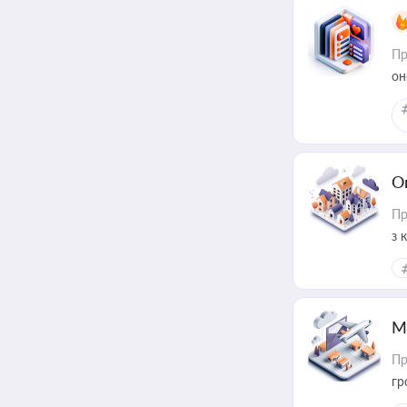
Пр
он
О
Пр
з 
ме
пр
М
Пр
гр