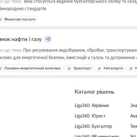
о що тема:
Тема стосується ведення бухгалтерського обліку та скла
міжнародних стандартів
Фінансові послуги
нок нафти і газу
+2
о що тема:
Про регулювання видобування, обробки, транспортування
жливо для енергетичної безпеки, інвестицій у галузь та дотримання 
Паливно-енергетичний комплекс
Транспорт
Металургія
Каталог рішень
Liga360: Керівник
Зн
Liga360: Юрист
Ак
Liga360: Бухгалтер
Тем
Liga360: PR-менеджер
Усі