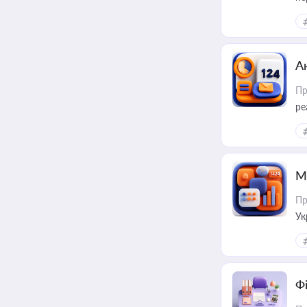
А
Пр
ре
М
Пр
Ук
ін
Ф