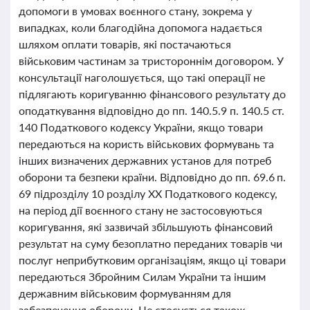
допомоги в умовах воєнного стану, зокрема у
випадках, коли благодійна допомога надається
шляхом оплати товарів, які постачаються
військовим частинам за тристороннім договором. У
консультації наголошується, що такі операції не
підлягають коригуванню фінансового результату до
оподаткування відповідно до пп. 140.5.9 п. 140.5 ст.
140 Податкового кодексу України, якщо товари
передаються на користь військових формувань та
інших визначених державних установ для потреб
оборони та безпеки країни. Відповідно до пп. 69.6 п.
69 підрозділу 10 розділу XX Податкового кодексу,
на період дії воєнного стану не застосовуються
коригування, які зазвичай збільшують фінансовий
результат на суму безоплатно переданих товарів чи
послуг неприбутковим організаціям, якщо ці товари
передаються Збройним Силам України та іншим
державним військовим формуванням для
забезпечення оборони. Це стосується також