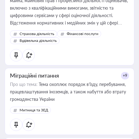
майна, майнових прав і професійної діяльності оцінювачів,
включно з кваліфікаційними вимогами, звітністю та
цифровими сервісами у сфері оціночної діяльності.
Відстеження нормативних і медійних змін у цій сфері
корисне для власника бізнесу, керівника, юриста або
Страхова діяльність
Фінансові послуги
бухгалтера під час оподаткування, приватизації, оренди
Будівельна діяльність
державного майна, корпоративних угод і перевірки
статусу суб'єктів оціночної діяльності
Міграційні питання
+9
Про що тема:
Тема охоплює порядок в’їзду, перебування,
працевлаштування іноземців, а також набуття або втрату
громадянства України
Митниця та ЗЕД