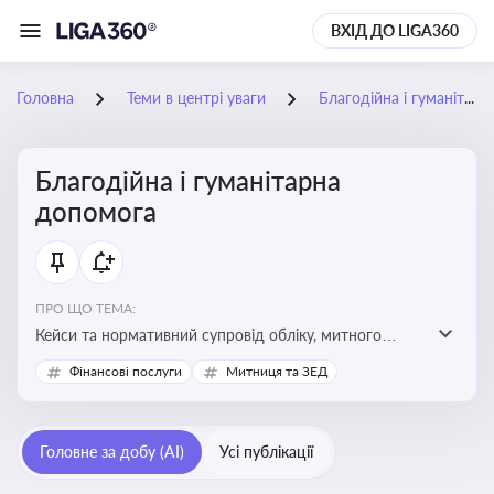
ВХІД ДО LIGA360
Головна
Теми в центрі уваги
Благодійна і гуманітарна допомога
Благодійна і гуманітарна
допомога
ПРО ЩО ТЕМА:
Кейси та нормативний супровід обліку, митного
оформлення, контролю та утилізації гуманітарної або
Фінансові послуги
Митниця та ЗЕД
благодійної допомоги
Головне за добу (AI)
Усі публікації