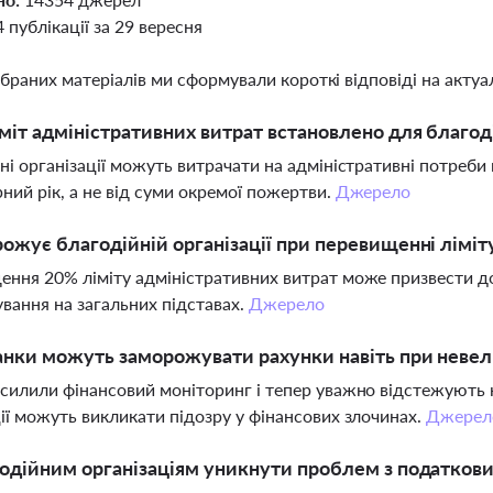
4 публікації за 29 вересня
ібраних матеріалів ми сформували короткі відповіді на актуал
міт адміністративних витрат встановлено для благод
ні організації можуть витрачати на адміністративні потреби
ний рік, а не від суми окремої пожертви.
Джерело
ожує благодійній організації при перевищенні ліміт
ння 20% ліміту адміністративних витрат може призвести до 
вання на загальних підставах.
Джерело
нки можуть заморожувати рахунки навіть при невел
силили фінансовий моніторинг і тепер уважно відстежують к
ії можуть викликати підозру у фінансових злочинах.
Джерел
одійним організаціям уникнути проблем з податков