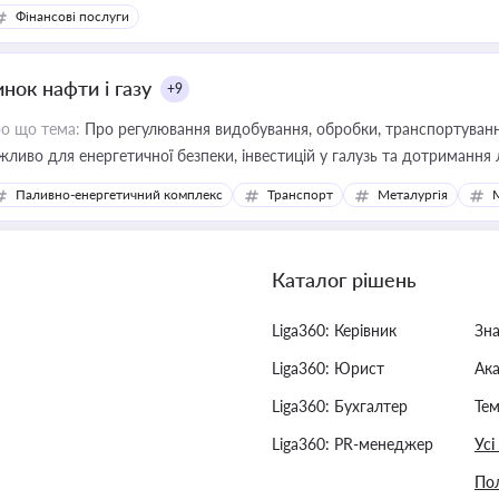
Фінансові послуги
нок нафти і газу
+9
о що тема:
Про регулювання видобування, обробки, транспортування
жливо для енергетичної безпеки, інвестицій у галузь та дотримання 
Паливно-енергетичний комплекс
Транспорт
Металургія
Каталог рішень
Liga360: Керівник
Зн
Liga360: Юрист
Ак
Liga360: Бухгалтер
Тем
Liga360: PR-менеджер
Усі
Пол