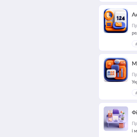
А
Пр
ре
М
Пр
Ук
ін
Ф
Пр
і 