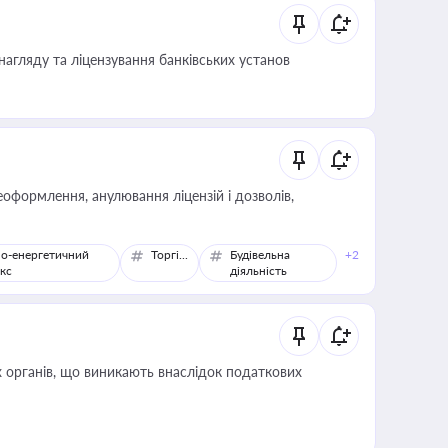
нагляду та ліцензування банківських установ
оформлення, анулювання ліцензій і дозволів,
о-енергетичний
Торгівля
Будівельна
+2
кс
діяльність
 органів, що виникають внаслідок податкових