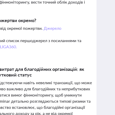
нмоніторингу, вести точний облік доходів і
пожертви окремо?
не від окремої пожертви.
Джерело
вний список першоджерел з посиланнями та
 LIGA360.
витрат для благодійних організацій: як
утковий статус
ідстежуючи навіть невеликі транзакції, що може
ливо важливо для благодійних та неприбуткових
атися вимог фінмоніторингу, щоб уникнути
minar детально розглядаються типові ризики та
вство встановлює, що благодійні організації
льного доходу за рік, а не від окремої