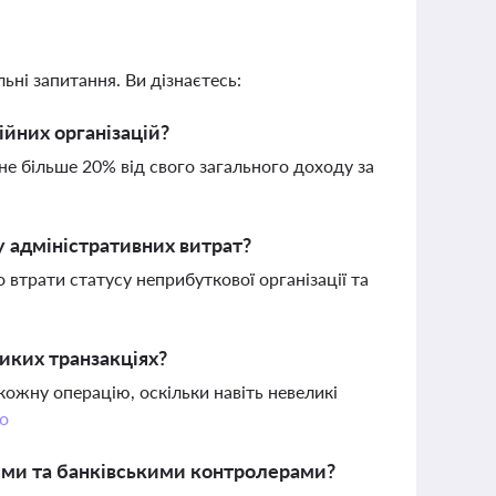
ьні запитання. Ви дізнаєтесь:
ійних організацій?
 не більше 20% від свого загального доходу за
у адміністративних витрат?
втрати статусу неприбуткової організації та
иких транзакціях?
ожну операцію, оскільки навіть невеликі
о
ими та банківськими контролерами?