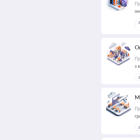
Пр
он
О
Пр
з 
ме
пр
М
Пр
гр