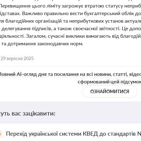
Перевищення цього ліміту загрожує втратою статусу неприбу
ідставах. Важливо правильно вести бухгалтерський облік дох
ля благодійних організацій та неприбуткових установ акту
 делегування підписів, а також своєчасної звітності. Це допо
діяльності. Загалом, сучасні виклики вимагають від благоді
 та дотримання законодавчих норм.
,
29 вересня 2025
Повний AI-огляд дня та посилання на всі новини, статті, віде
сформований цей підсумо
ОЗНАЙОМИТИСЯ
уть вас зацікавити:
Перехід української системи КВЕД до стандартів 