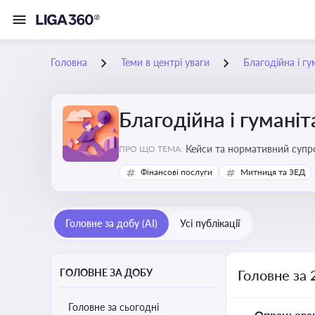
Головна
Теми в центрі уваги
Благодійна і г
Благодійна і гумані
Кейси та нормативний супро
ПРО ЩО ТЕМА:
Фінансові послуги
Митниця та ЗЕД
Головне за добу (AI)
Усі публікації
ГОЛОВНЕ ЗА ДОБУ
Головне за 
Головне за сьогодні
Опрацьова