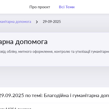
Про проєкт
Всі Теми
уманітарна допомога
29-09-2025
тарна допомога
від обліку, митного оформлення, контролю та утилізації гуманітарн
29.09.2025 по темі: Благодійна і гуманітарна до
но:
14354 джерел