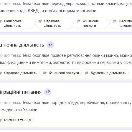
о що тема:
Тема охоплює перехід української системи класифікації в
овлення кодів КВЕД та пов'язані нормативні зміни
Банківська
Страхова
Фінансові
Паливн
діяльність
діяльність
послуги
компле
ціночна діяльність
+8
о що тема:
Тема охоплює правове регулювання оцінки майна, майнови
кваліфікаційними вимогами, звітністю та цифровими сервісами у сфер
дійних змін у цій сфері корисне для власника бізнесу, керівника, юр
Страхова діяльність
Фінансові послуги
Будівельна діяльність
иватизації, оренди державного майна, корпоративних угод і перевірки
іграційні питання
+9
о що тема:
Тема охоплює порядок в’їзду, перебування, працевлаштув
омадянства України
Митниця та ЗЕД