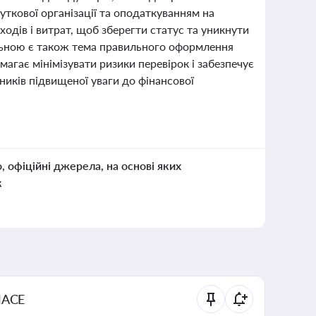
ткової організації та оподаткуванням на
одів і витрат, щоб зберегти статус та уникнути
альною є також тема правильного оформлення
магає мінімізувати ризики перевірок і забезпечує
йників підвищеної уваги до фінансової
о, офіційні джерела, на основі яких
к
NACE