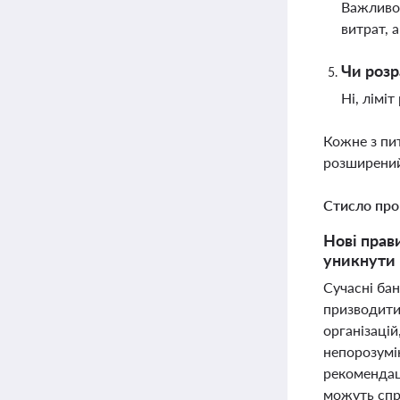
Важливо 
витрат, 
Чи розр
Ні, лімі
Кожне з пи
розширений
Стисло про
Нові прав
уникнути 
Сучасні ба
призводити
організаці
непорозумі
рекомендаці
можуть спря