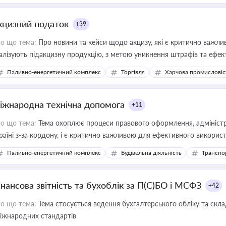
кцизний податок
+39
о що тема:
Про новини та кейси щодо акцизу, які є критично важли
алізують підакцизну продукцію, з метою уникнення штрафів та ефек
Паливно-енергетичний комплекс
Торгівля
Харчова промисловіс
іжнародна технічна допомога
+11
о що тема:
Тема охоплює процеси правового оформлення, адміністр
раїні з-за кордону, і є критично важливою для ефективного використ
фраструктурних проєктів
Паливно-енергетичний комплекс
Будівельна діяльність
Транспо
інансова звітність та бухоблік за П(С)БО і МСФЗ
+42
о що тема:
Тема стосується ведення бухгалтерського обліку та скла
міжнародних стандартів