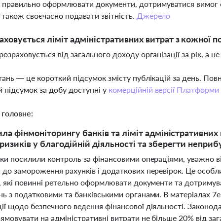
правильно оформлювати документи, дотримуватися вимог фі
а також своєчасно подавати звітність.
Джерело
аховується ліміт адміністративних витрат з кожної 
т розраховується від загального доходу організації за рік, а 
тань — це короткий підсумок змісту публікацій за день. По
 підсумок за добу доступні у
комерційній версії Платформи
 головне:
ила фінмоніторингу банків та ліміт адміністративних 
ризиків у благодійній діяльності та зберегти неприб
нки посилили контроль за фінансовими операціями, уважно в
 до замороження рахунків і додаткових перевірок. Це особ
й, які повинні ретельно оформлювати документи та дотримув
нь з податковими та банківськими органами. В матеріалах 7e
ї щодо безпечного ведення фінансової діяльності. Законода
мовувати на адміністративні витрати не більше 20% від зага