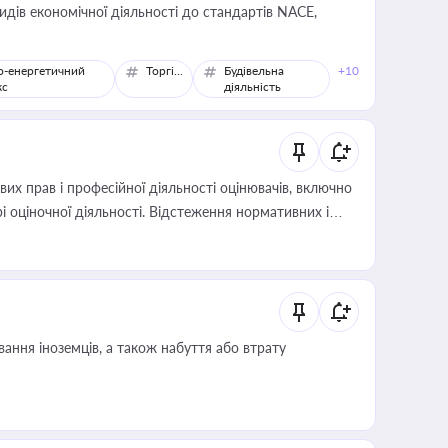
идів економічної діяльності до стандартів NACE,
о-енергетичний
Торгівля
Будівельна
+10
кс
діяльність
х прав і професійної діяльності оцінювачів, включно
і оціночної діяльності. Відстеження нормативних і
иста або бухгалтера під час оподаткування,
 статусу суб'єктів оціночної діяльності
ання іноземців, а також набуття або втрату