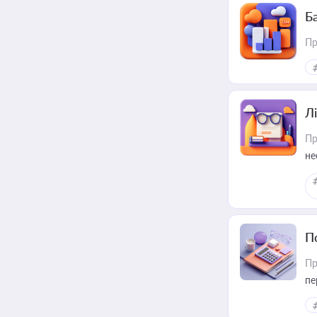
Ба
Пр
Лі
Пр
не
П
Пр
пе