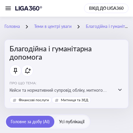
ВХІД ДО LIGA360
Головна
Теми в центрі уваги
Благодійна і гуманітарна допомога
Благодійна і гуманітарна
допомога
ПРО ЩО ТЕМА:
Кейси та нормативний супровід обліку, митного
оформлення, контролю та утилізації гуманітарної або
Фінансові послуги
Митниця та ЗЕД
благодійної допомоги
Головне за добу (AI)
Усі публікації