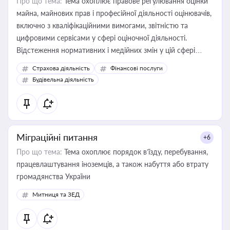
Про що тема:
Тема охоплює правове регулювання оцінки
майна, майнових прав і професійної діяльності оцінювачів,
включно з кваліфікаційними вимогами, звітністю та
цифровими сервісами у сфері оціночної діяльності.
Відстеження нормативних і медійних змін у цій сфері
корисне для власника бізнесу, керівника, юриста або
Страхова діяльність
Фінансові послуги
бухгалтера під час оподаткування, приватизації, оренди
Будівельна діяльність
державного майна, корпоративних угод і перевірки
статусу суб'єктів оціночної діяльності
Міграційні питання
+6
Про що тема:
Тема охоплює порядок в’їзду, перебування,
працевлаштування іноземців, а також набуття або втрату
громадянства України
Митниця та ЗЕД