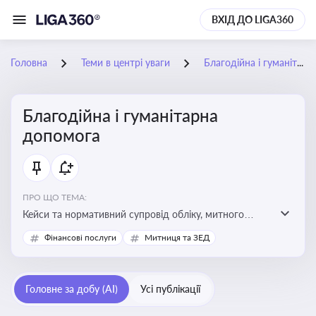
ВХІД ДО LIGA360
Головна
Теми в центрі уваги
Благодійна і гуманітарна допомога
Благодійна і гуманітарна
допомога
ПРО ЩО ТЕМА:
Кейси та нормативний супровід обліку, митного
оформлення, контролю та утилізації гуманітарної або
Фінансові послуги
Митниця та ЗЕД
благодійної допомоги
Головне за добу (AI)
Усі публікації