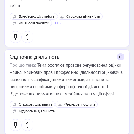
зміни
Банківська діяльність
Страхова діяльність
Фінансові послуги
+13
Оціночна діяльність
+2
Про що тема:
Тема охоплює правове регулювання оцінки
майна, майнових прав і професійної діяльності оцінювачів,
включно з кваліфікаційними вимогами, звітністю та
цифровими сервісами у сфері оціночної діяльності.
Відстеження нормативних і медійних змін у цій сфері
корисне для власника бізнесу, керівника, юриста або
Страхова діяльність
Фінансові послуги
бухгалтера під час оподаткування, приватизації, оренди
Будівельна діяльність
державного майна, корпоративних угод і перевірки
статусу суб'єктів оціночної діяльності