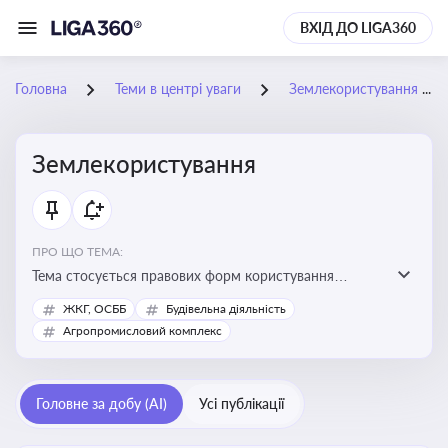
ВХІД ДО LIGA360
Головна
Теми в центрі уваги
Землекористування
Землекористування
ПРО ЩО ТЕМА:
Тема стосується правових форм користування
землею, зокрема умов доступу, володіння та
ЖКГ, ОСББ
Будівельна діяльність
користування земельними ділянками різних форм
Агропромисловий комплекс
власності
Головне за добу (AI)
Усі публікації