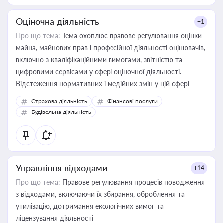
Оціночна діяльність
+1
Про що тема:
Тема охоплює правове регулювання оцінки
майна, майнових прав і професійної діяльності оцінювачів,
включно з кваліфікаційними вимогами, звітністю та
цифровими сервісами у сфері оціночної діяльності.
Відстеження нормативних і медійних змін у цій сфері
корисне для власника бізнесу, керівника, юриста або
Страхова діяльність
Фінансові послуги
бухгалтера під час оподаткування, приватизації, оренди
Будівельна діяльність
державного майна, корпоративних угод і перевірки
статусу суб'єктів оціночної діяльності
Управління відходами
+14
Про що тема:
Правове регулювання процесів поводження
з відходами, включаючи їх збирання, оброблення та
утилізацію, дотримання екологічних вимог та
ліцензування діяльності