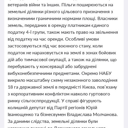
ветеранів війни та інших. Пільги поширюються на
земельні ділянки різного цільового призначення з
визначеними граничними нормами площі. Власники
земель, переданих в оренду платникам єдиного
податку 4-ї групи, також мають право на звільнення
від податку на час оренди. Особливі умови
застосовуються під час воєнного стану, коли
податок не нараховується на землі в зонах бойових
дій або тимчасової окупації, а також на ділянки, що
перебувають у консервації або забруднені
вибухонебезпечними предметами. Окремо НАБУ
викрило масштабну схему незаконного заволодіння
18 га державної землі в передмісті Києва, пов’язану
з корпоративним конфліктом навколо гуртового
ринку сільгосппродукції. У справі фігурують
колишній депутат від Партії регіонів Юрій
Іванющенко та бізнесвумен Владислава Молчанова.
За даними слідства, земельні ділянки були
незаконно внесені до Державного земельного