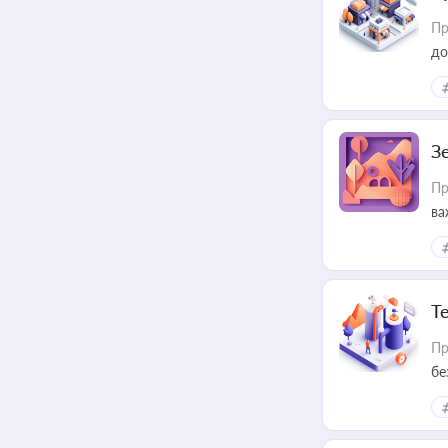
Пр
до
З
Пр
ва
ре
Т
Пр
бе