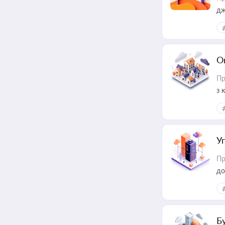
дж
О
Пр
з 
ме
пр
У
Пр
до
Б