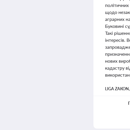
політичних 
щодо незако
аграрних н
Буковині с
Такі рішен
інтересів. 
запровадже
призначенн
нових виро
кадастру в
використан
LIGA ZAKON