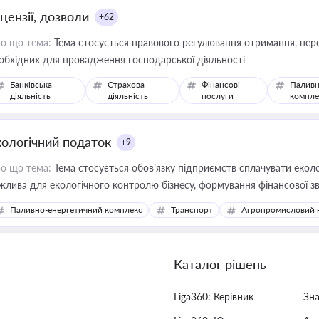
цензії, дозволи
+62
о що тема:
Тема стосується правового регулювання отримання, пере
обхідних для провадження господарської діяльності
Банківська
Страхова
Фінансові
Паливн
діяльність
діяльність
послуги
компле
кологічний податок
+9
о що тема:
Тема стосується обов’язку підприємств сплачувати еколо
жлива для екологічного контролю бізнесу, формування фінансової 
конодавства
Паливно-енергетичний комплекс
Транспорт
Агропромисловий 
Каталог рішень
Liga360: Керівник
Зн