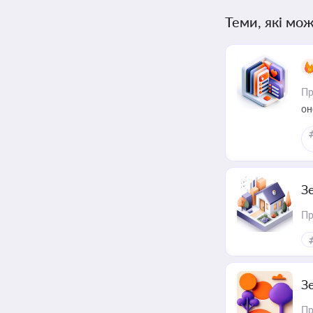
Теми, які мож
Пр
он
З
Пр
З
Пр