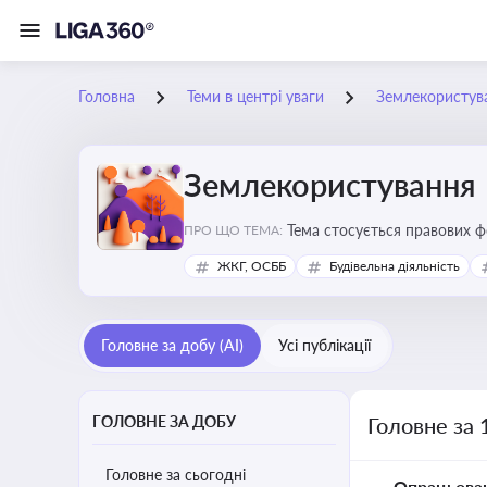
Головна
Теми в центрі уваги
Землекористув
Землекористування
Тема стосується правових 
ПРО ЩО ТЕМА:
власності
ЖКГ, ОСББ
Будівельна діяльність
Головне за добу (AI)
Усі публікації
ГОЛОВНЕ ЗА ДОБУ
Головне за 
Головне за сьогодні
Опрацьова