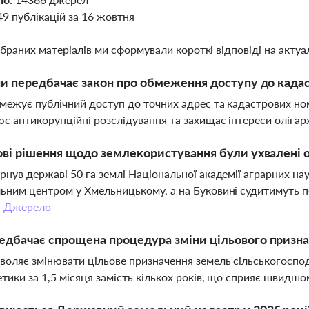
49 публікацій за 16 жовтня
ібраних матеріалів ми сформували короткі відповіді на актуал
ни передбачає закон про обмеження доступу до када
межує публічний доступ до точних адрес та кадастрових но
є антикорупційні розслідування та захищає інтереси олігарх
ові рішення щодо землекористування були ухвалені 
рнув державі 50 га землі Національної академії аграрних нау
ьним центром у Хмельницькому, а на Буковині судитимуть п
.
Джерело
дбачає спрощена процедура зміни цільового призна
воляє змінювати цільове призначення земель сільськогоспо
етики за 1,5 місяця замість кількох років, що сприяє швидш