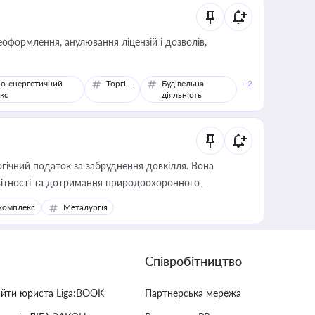
оформлення, анулювання ліцензій і дозволів,
о-енергетичний
Торгівля
Будівельна
+2
кс
діяльність
гічний податок за забруднення довкілля. Вона
звітності та дотримання природоохоронного
комплекс
Металургія
Співробітництво
айти юриста Liga:BOOK
Партнерська мережа