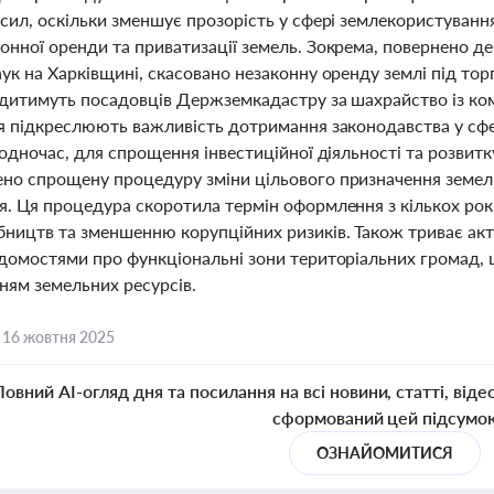
сил, оскільки зменшує прозорість у сфері землекористуванн
нної оренди та приватизації земель. Зокрема, повернено дер
аук на Харківщині, скасовано незаконну оренду землі під то
удитимуть посадовців Держземкадастру за шахрайство із ко
ня підкреслюють важливість дотримання законодавства у сф
Водночас, для спрощення інвестиційної діяльності та розвитк
но спрощену процедуру зміни цільового призначення земел
я. Ця процедура скоротила термін оформлення з кількох рок
бництв та зменшенню корупційних ризиків. Також триває а
ідомостями про функціональні зони територіальних громад,
ням земельних ресурсів.
,
16 жовтня 2025
Повний AI-огляд дня та посилання на всі новини, статті, віде
сформований цей підсумо
ОЗНАЙОМИТИСЯ