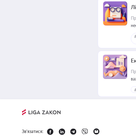
Лі
Пр
не
Е
Пр
ва
за
Зв'язатися: