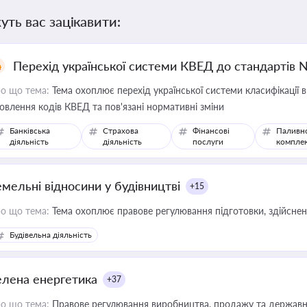
уть вас зацікавити:
Перехід української системи КВЕД до стандартів 
о що тема:
Тема охоплює перехід української системи класифікації в
овлення кодів КВЕД та пов'язані нормативні зміни
Банківська
Страхова
Фінансові
Паливн
діяльність
діяльність
послуги
компле
емельні відносини у будівництві
+15
о що тема:
Тема охоплює правове регулювання підготовки, здійсненн
Будівельна діяльність
елена енергетика
+37
о що тема:
Правове регулювання виробництва, продажу та державної