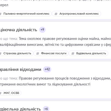
ерел
Паливно-енергетичний комплекс
Агропромисловий комплекс
ціночна діяльність
+9
о що тема:
Тема охоплює правове регулювання оцінки майна, майнови
кваліфікаційними вимогами, звітністю та цифровими сервісами у сфер
дійних змін у цій сфері корисне для власника бізнесу, керівника, юр
Страхова діяльність
Фінансові послуги
Будівельна діяльність
иватизації, оренди державного майна, корпоративних угод і перевірки
правління відходами
+42
о що тема:
Правове регулювання процесів поводження з відходами, 
тримання екологічних вимог та ліцензування діяльності
ЖКГ, ОСББ
удівельна діяльність
+6