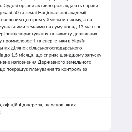
я. Судові органи активно розглядають справи
жаві 50 га землі Національної академії
рговельним центром у Хмельницькому, а на
мунальними землями на суму понад 13 млн грн.
ері землекористування та захисту державних
у промисловості та енергетики в Україні
ьних ділянок сільськогосподарського
ів до 1,5 місяця, що сприяє швидшому запуску
ктивне наповнення Державного земельного
 що покращує планування та контроль за
о, офіційні джерела, на основі яких
к