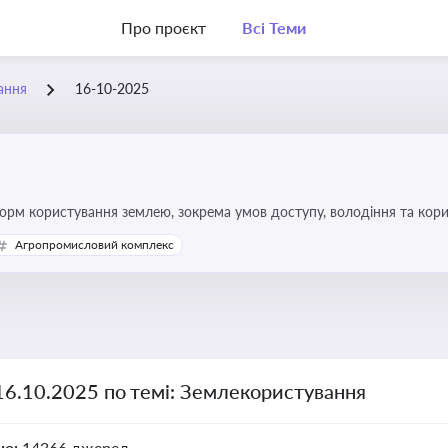
Про проєкт
Всі Теми
ання
16-10-2025
форм користування землею, зокрема умов доступу, володіння та кор
Агропромисловий комплекс
16.10.2025 по темі: Землекористування
но:
14366 джерел