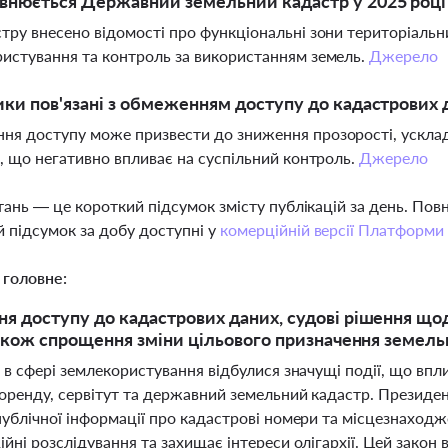
внюється Державний земельний кадастр у 2025 році
тру внесено відомості про функціональні зони територіаль
истування та контроль за використанням земель.
Джерело
ики пов'язані з обмеженням доступу до кадастрових 
я доступу може призвести до зниження прозорості, ускладн
в, що негативно впливає на суспільний контроль.
Джерело
тань — це короткий підсумок змісту публікацій за день. По
 підсумок за добу доступні у
комерційній версії Платформи
 головне:
 доступу до кадастрових даних, судові рішення щод
також спрощення зміни цільового призначення земельн
і в сфері землекористування відбулися значущі події, що вп
 оренду, сервітут та державний земельний кадастр. Президе
публічної інформації про кадастрові номери та місцезнаход
йні розслідування та захищає інтереси олігархії. Цей закон 