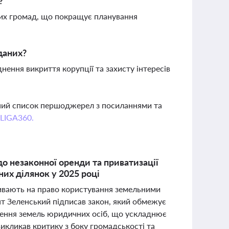
?
них громад, що покращує планування
даних?
ення викриття корупції та захисту інтересів
вний список першоджерел з посиланнями та
 LIGA360.
о незаконної оренди та приватизації
их ділянок у 2025 році
ливають на право користування земельними
нт Зеленський підписав закон, який обмежує
ження земель юридичних осіб, що ускладнює
викликав критику з боку громадськості та