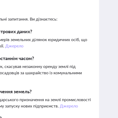
ьні запитання. Ви дізнаєтесь:
стрових даних?
мерів земельних ділянок юридичних осіб, що
ії.
Джерело
останнім часом?
к, скасував незаконну оренду землі під
осадовців за шахрайство із комунальними
чення земель?
дарського призначення на землі промисловості
ому запуску нових підприємств.
Джерело