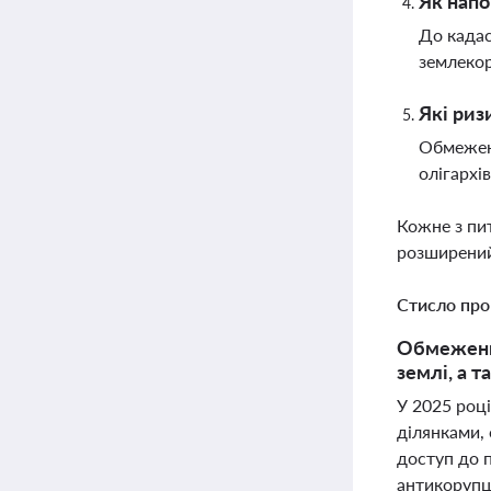
Як напо
До кадас
землекор
Які риз
Обмеженн
олігархі
Кожне з пи
розширений
Стисло про
Обмеження
землі, а 
У 2025 роц
ділянками,
доступ до 
антикорупці