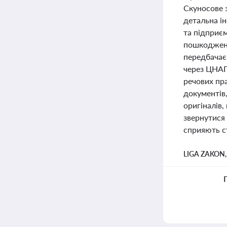
Скуносове 
детальна і
та підприєм
пошкодженн
передбачає
через ЦНАП
речових пра
документів
оригіналів
звернутися 
сприяють ст
LIGA ZAKON