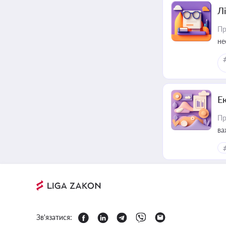
Лі
Пр
не
Е
Пр
ва
за
Зв'язатися: