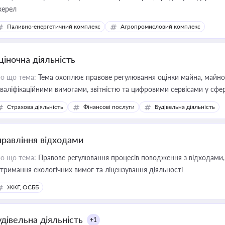
ерел
Паливно-енергетичний комплекс
Агропромисловий комплекс
ціночна діяльність
о що тема:
Тема охоплює правове регулювання оцінки майна, майнови
кваліфікаційними вимогами, звітністю та цифровими сервісами у сфер
дійних змін у цій сфері корисне для власника бізнесу, керівника, юр
Страхова діяльність
Фінансові послуги
Будівельна діяльність
иватизації, оренди державного майна, корпоративних угод і перевірки
правління відходами
о що тема:
Правове регулювання процесів поводження з відходами, 
тримання екологічних вимог та ліцензування діяльності
ЖКГ, ОСББ
удівельна діяльність
+1