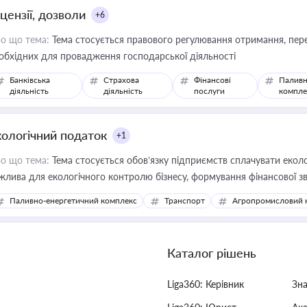
цензії, дозволи
+6
о що тема:
Тема стосується правового регулювання отримання, пере
обхідних для провадження господарської діяльності
Банківська
Страхова
Фінансові
Паливн
діяльність
діяльність
послуги
компле
кологічний податок
+1
о що тема:
Тема стосується обов’язку підприємств сплачувати еколо
жлива для екологічного контролю бізнесу, формування фінансової 
конодавства
Паливно-енергетичний комплекс
Транспорт
Агропромисловий 
Каталог рішень
Liga360: Керівник
Зн