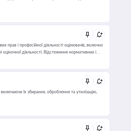
х прав і професійної діяльності оцінювачів, включно
і оціночної діяльності. Відстеження нормативних і
иста або бухгалтера під час оподаткування,
 статусу суб'єктів оціночної діяльності
включаючи їх збирання, оброблення та утилізацію,