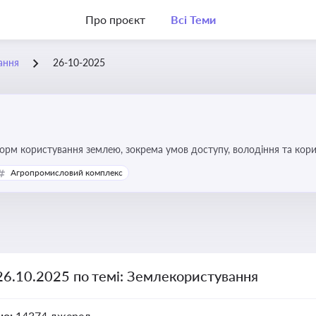
Про проєкт
Всі Теми
ання
26-10-2025
форм користування землею, зокрема умов доступу, володіння та кор
Агропромисловий комплекс
26.10.2025 по темі: Землекористування
но:
14374 джерел