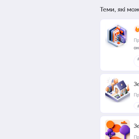
Теми, які мож
Пр
он
З
Пр
З
Пр