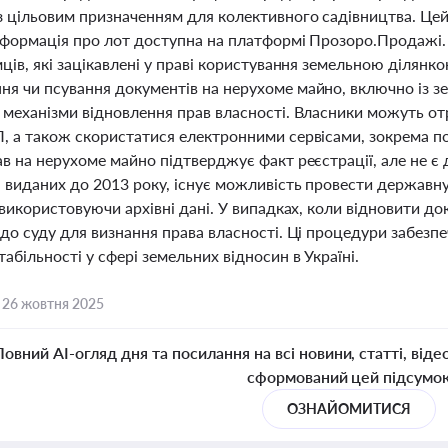
з цільовим призначенням для колективного садівництва. Цей 
нформація про лот доступна на платформі Прозоро.Продажі.
ців, які зацікавлені у праві користування земельною ділянко
я чи псування документів на нерухоме майно, включно із з
 механізми відновлення прав власності. Власники можуть от
, а також скористатися електронними сервісами, зокрема п
в на нерухоме майно підтверджує факт реєстрації, але не є
, виданих до 2013 року, існує можливість провести державну
, використовуючи архівні дані. У випадках, коли відновити 
до суду для визнання права власності. Ці процедури забезп
абільності у сфері земельних відносин в Україні.
,
26 жовтня 2025
Повний AI-огляд дня та посилання на всі новини, статті, віде
сформований цей підсумо
ОЗНАЙОМИТИСЯ