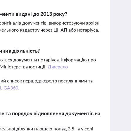
менти видані до 2013 року?
ригіналів документів, використовуючи архівні
мельного кадастру через ЦНАП або нотаріуса.
инив діяльність?
аються документи нотаріуса. Інформацію про
Міністерства юстиції.
Джерело
вний список першоджерел з посиланнями та
 LIGA360.
ве та порядок відновлення документів на
ельної ділянки площею понад 3,5 га у селі