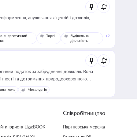
оформлення, анулювання ліцензій і дозволів,
о-енергетичний
Торгівля
Будівельна
+2
кс
діяльність
гічний податок за забруднення довкілля. Вона
звітності та дотримання природоохоронного
комплекс
Металургія
Співробітництво
айти юриста Liga:BOOK
Партнерська мережа