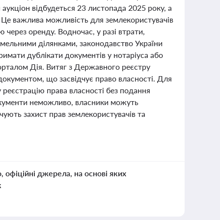
аукціон відбудеться 23 листопада 2025 року, а
 Це важлива можливість для землекористувачів
ю через оренду. Водночас, у разі втрати,
емельними ділянками, законодавство України
римати дублікати документів у нотаріуса або
орталом Дія. Витяг з Державного реєстру
 документом, що засвідчує право власності. Для
 реєстрацію права власності без подання
документи неможливо, власники можуть
ечують захист прав землекористувачів та
о, офіційні джерела, на основі яких
к