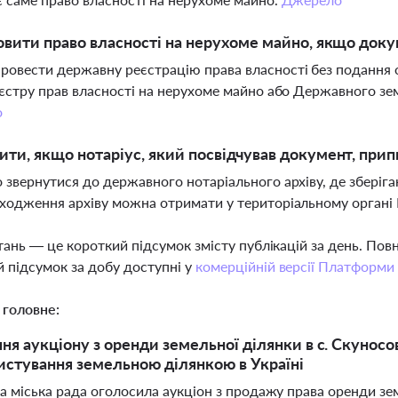
овити право власності на нерухоме майно, якщо доку
овести державну реєстрацію права власності без подання о
еєстру прав власності на нерухоме майно або Державного зе
о
ти, якщо нотаріус, який посвідчував документ, прип
 звернутися до державного нотаріального архіву, де зберіг
ходження архіву можна отримати у територіальному органі 
тань — це короткий підсумок змісту публікацій за день. По
 підсумок за добу доступні у
комерційній версії Платформи
 головне:
я аукціону з оренди земельної ділянки в с. Скуносо
истування земельною ділянкою в Україні
 міська рада оголосила аукціон з продажу права оренди зем