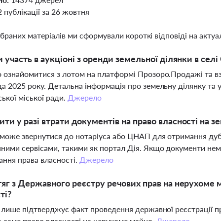
2 публікації за 26 жовтня
ібраних матеріалів ми сформували короткі відповіді на актуал
и участь в аукціоні з оренди земельної ділянки в сел
 ознайомитися з лотом на платформі Прозоро.Продажі та взят
а 2025 року. Детальна інформація про земельну ділянку та 
ької міської ради.
Джерело
ти у разі втрати документів на право власності на з
може звернутися до нотаріуса або ЦНАП для отримання дуб
ними сервісами, такими як портал Дія. Якщо документи не
ання права власності.
Джерело
тяг з Державного реєстру речових прав на нерухоме
ті?
г лише підтверджує факт проведення державної реєстрації п
є саме право власності на нерухоме майно.
Джерело