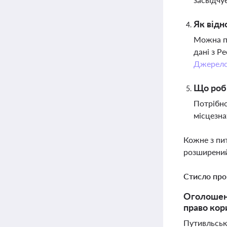
Як відн
Можна пр
дані з Р
Джерел
Що роби
Потрібно
місцезна
Кожне з пи
розширений
Стисло про
Оголошенн
право кор
Путивльська