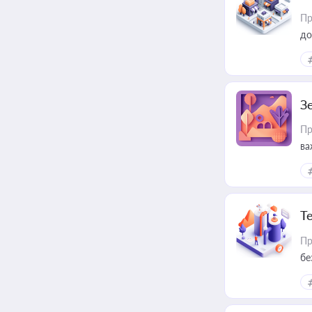
Пр
до
З
Пр
ва
ре
Т
Пр
бе