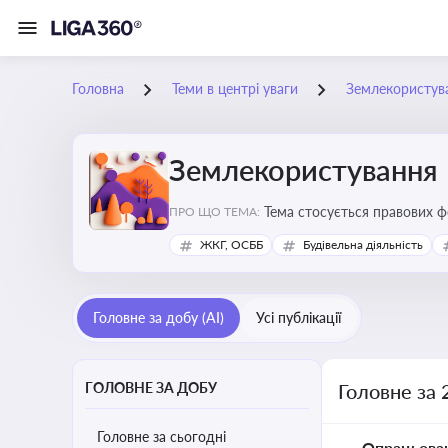
Головна
Теми в центрі уваги
Землекористув
Землекористування
Тема стосується правових 
ПРО ЩО ТЕМА:
власності
ЖКГ, ОСББ
Будівельна діяльність
Головне за добу (AI)
Усі публікації
ГОЛОВНЕ ЗА ДОБУ
Головне за 
Головне за сьогодні
Опрацьова