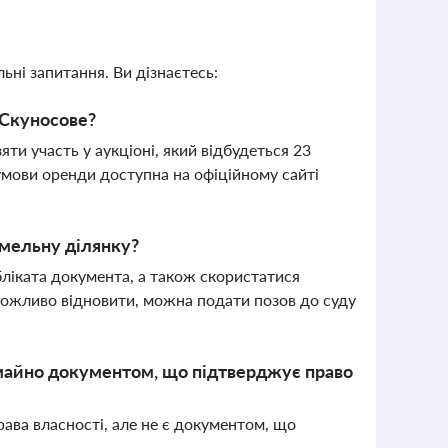
ьні запитання. Ви дізнаєтесь:
і Скуносове?
и участь у аукціоні, який відбудеться 23
умови оренди доступна на офіційному сайті
емельну ділянку?
ліката документа, а також скористатися
можливо відновити, можна подати позов до суду
 майно документом, що підтверджує право
рава власності, але не є документом, що