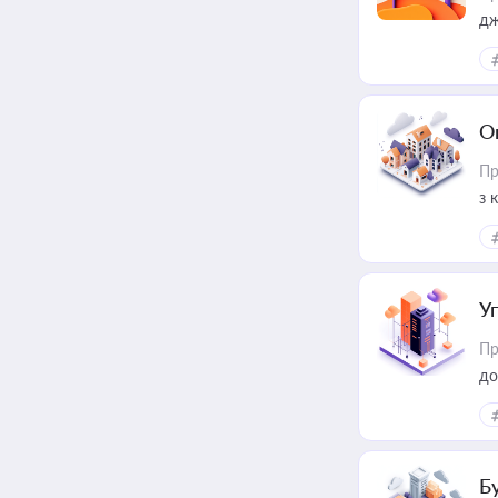
дж
О
Пр
з 
ме
пр
У
Пр
до
Б