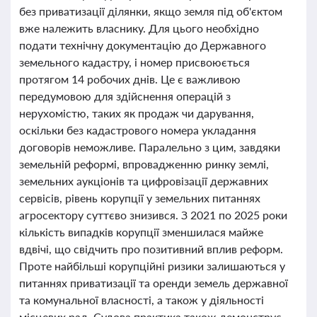
без приватизації ділянки, якщо земля під об'єктом
вже належить власнику. Для цього необхідно
подати технічну документацію до Державного
земельного кадастру, і номер присвоюється
протягом 14 робочих днів. Це є важливою
передумовою для здійснення операцій з
нерухомістю, таких як продаж чи дарування,
оскільки без кадастрового номера укладання
договорів неможливе. Паралельно з цим, завдяки
земельній реформі, впровадженню ринку землі,
земельних аукціонів та цифровізації державних
сервісів, рівень корупції у земельних питаннях
агросектору суттєво знизився. З 2021 по 2025 роки
кількість випадків корупції зменшилася майже
вдвічі, що свідчить про позитивний вплив реформ.
Проте найбільші корупційні ризики залишаються у
питаннях приватизації та оренди земель державної
та комунальної власності, а також у діяльності
місцевих рад. Судова практика також демонструє