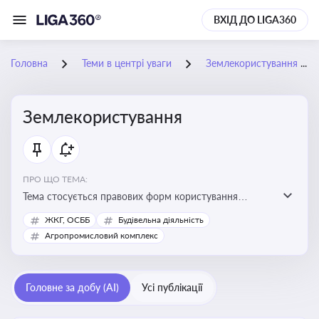
ВХІД ДО LIGA360
Головна
Теми в центрі уваги
Землекористування
Землекористування
ПРО ЩО ТЕМА:
Тема стосується правових форм користування
землею, зокрема умов доступу, володіння та
ЖКГ, ОСББ
Будівельна діяльність
користування земельними ділянками різних форм
Агропромисловий комплекс
власності
Головне за добу (AI)
Усі публікації