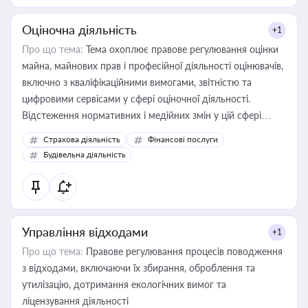
Оціночна діяльність
+1
Про що тема:
Тема охоплює правове регулювання оцінки
майна, майнових прав і професійної діяльності оцінювачів,
включно з кваліфікаційними вимогами, звітністю та
цифровими сервісами у сфері оціночної діяльності.
Відстеження нормативних і медійних змін у цій сфері
корисне для власника бізнесу, керівника, юриста або
Страхова діяльність
Фінансові послуги
бухгалтера під час оподаткування, приватизації, оренди
Будівельна діяльність
державного майна, корпоративних угод і перевірки
статусу суб'єктів оціночної діяльності
Управління відходами
+1
Про що тема:
Правове регулювання процесів поводження
з відходами, включаючи їх збирання, оброблення та
утилізацію, дотримання екологічних вимог та
ліцензування діяльності